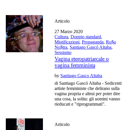
Articolo
27 Marzo 2020
Cultura
,
Doppio standard
,
Mistificazioni
,
Propaganda
,
Ro$a
No$tra
,
Santiago Gascó Altaba
,
Sessismo
Vagina eteropatriarcale o
vagina femminista
by
Santiago Gasco Altaba
di Santiago Gascó Altaba - Sedicenti
artiste femministe che delirano sulla
vagina propria e altrui per poter dire
una cosa, la solita: gli uomini vanno
rieducati e "riprogrammati".
Articolo