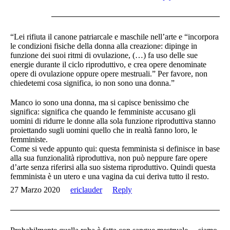
“Lei rifiuta il canone patriarcale e maschile nell’arte e “incorpora
le condizioni fisiche della donna alla creazione: dipinge in
funzione dei suoi ritmi di ovulazione, (…) fa uso delle sue
energie durante il ciclo riproduttivo, e crea opere denominate
opere di ovulazione oppure opere mestruali.” Per favore, non
chiedetemi cosa significa, io non sono una donna.”
Manco io sono una donna, ma si capisce benissimo che
significa: significa che quando le femministe accusano gli
uomini di ridurre le donne alla sola funzione riproduttiva stanno
proiettando sugli uomini quello che in realtà fanno loro, le
femministe.
Come si vede appunto qui: questa femminista si definisce in base
alla sua funzionalità riproduttiva, non può neppure fare opere
d’arte senza riferirsi alla suo sistema riproduttivo. Quindi questa
femminista è un utero e una vagina da cui deriva tutto il resto.
27 Marzo 2020
ericlauder
Reply