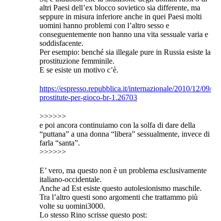
altri Paesi dell’ex blocco sovietico sia differente, ma
seppure in misura inferiore anche in quei Paesi molti
uomini hanno problemi con l’altro sesso e
conseguentemente non hanno una vita sessuale varia e
soddisfacente.
Per esempio: benché sia illegale pure in Russia esiste la
prostituzione femminile.
E se esiste un motivo c’è.
https://espresso.repubblica.it/internazionale/2010/12/09/n
prostitute-per-gioco-br-1.26703
>>>>>>
e poi ancora continuiamo con la solfa di dare della
“puttana” a una donna “libera” sessualmente, invece di
farla “santa”.
>>>>>>
E’ vero, ma questo non è un problema esclusivamente
italiano-occidentale.
Anche ad Est esiste questo autolesionismo maschile.
Tra l’altro questi sono argomenti che trattammo più
volte su uomini3000.
Lo stesso Rino scrisse questo post: