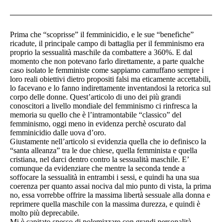
Prima che “scoprisse” il femminicidio, e le sue “benefiche”
ricadute, il principale campo di battaglia per il femminismo era
proprio la sessualità maschile da combattere a 360%. E dal
momento che non potevano farlo direttamente, a parte qualche
caso isolato le femministe come sappiamo camuffano sempre i
loro reali obiettivi dietro propositi falsi ma eticamente accettabili,
lo facevano e lo fanno indirettamente inventandosi la retorica sul
corpo delle donne. Quest’articolo di uno dei più grandi
conoscitori a livello mondiale del femminismo ci rinfresca la
memoria su quello che è l’intramontabile “classico” del
femminismo, oggi meno in evidenza perchè oscurato dal
femminicidio dalle uova d’oro.
Giustamente nell’articolo si evidenzia quella che io definisco la
“santa alleanza” tra le due chiese, quella femminista e quella
cristiana, nel darci dentro contro la sessualità maschile. E’
comunque da evidenziare che mentre la seconda tende a
soffocare la sessualità in entrambi i sessi, e quindi ha una sua
coerenza per quanto assai nociva dal mio punto di vista, la prima
no, essa vorrebbe offrire la massima libertà sessuale alla donna e
reprimere quella maschile con la massima durezza, e quindi è
molto più deprecabile.
Mi è capitato spesso di polemizzare con grandi personalità