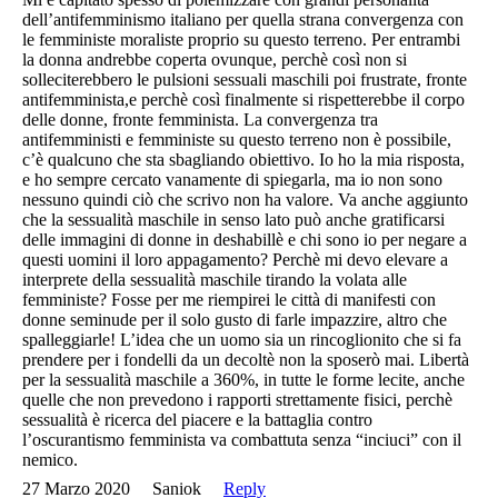
dell’antifemminismo italiano per quella strana convergenza con
le femministe moraliste proprio su questo terreno. Per entrambi
la donna andrebbe coperta ovunque, perchè così non si
solleciterebbero le pulsioni sessuali maschili poi frustrate, fronte
antifemminista,e perchè così finalmente si rispetterebbe il corpo
delle donne, fronte femminista. La convergenza tra
antifemministi e femministe su questo terreno non è possibile,
c’è qualcuno che sta sbagliando obiettivo. Io ho la mia risposta,
e ho sempre cercato vanamente di spiegarla, ma io non sono
nessuno quindi ciò che scrivo non ha valore. Va anche aggiunto
che la sessualità maschile in senso lato può anche gratificarsi
delle immagini di donne in deshabillè e chi sono io per negare a
questi uomini il loro appagamento? Perchè mi devo elevare a
interprete della sessualità maschile tirando la volata alle
femministe? Fosse per me riempirei le città di manifesti con
donne seminude per il solo gusto di farle impazzire, altro che
spalleggiarle! L’idea che un uomo sia un rincoglionito che si fa
prendere per i fondelli da un decoltè non la sposerò mai. Libertà
per la sessualità maschile a 360%, in tutte le forme lecite, anche
quelle che non prevedono i rapporti strettamente fisici, perchè
sessualità è ricerca del piacere e la battaglia contro
l’oscurantismo femminista va combattuta senza “inciuci” con il
nemico.
27 Marzo 2020
Saniok
Reply