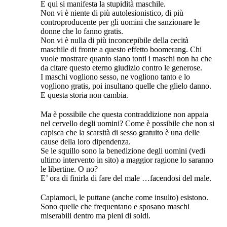
E qui si manifesta la stupidità maschile.
Non vi è niente di più autolesionistico, di più
controproducente per gli uomini che sanzionare le
donne che lo fanno gratis.
Non vi è nulla di più inconcepibile della cecità
maschile di fronte a questo effetto boomerang. Chi
vuole mostrare quanto siano tonti i maschi non ha che
da citare questo eterno giudizio contro le generose.
I maschi vogliono sesso, ne vogliono tanto e lo
vogliono gratis, poi insultano quelle che glielo danno.
E questa storia non cambia.
Ma è possibile che questa contraddizione non appaia
nel cervello degli uomini? Come è possibile che non si
capisca che la scarsità di sesso gratuito è una delle
cause della loro dipendenza.
Se le squillo sono la benedizione degli uomini (vedi
ultimo intervento in sito) a maggior ragione lo saranno
le libertine. O no?
E’ ora di finirla di fare del male …facendosi del male.
Capiamoci, le puttane (anche come insulto) esistono.
Sono quelle che frequentano e sposano maschi
miserabili dentro ma pieni di soldi.