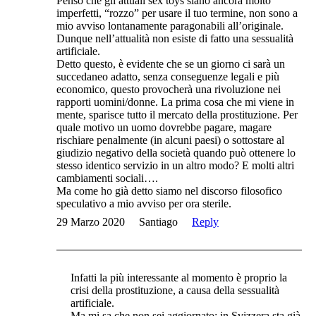
Penso che gli attuali sex toys siano ancora molto
imperfetti, “rozzo” per usare il tuo termine, non sono a
mio avviso lontanamente paragonabili all’originale.
Dunque nell’attualità non esiste di fatto una sessualità
artificiale.
Detto questo, è evidente che se un giorno ci sarà un
succedaneo adatto, senza conseguenze legali e più
economico, questo provocherà una rivoluzione nei
rapporti uomini/donne. La prima cosa che mi viene in
mente, sparisce tutto il mercato della prostituzione. Per
quale motivo un uomo dovrebbe pagare, magare
rischiare penalmente (in alcuni paesi) o sottostare al
giudizio negativo della società quando può ottenere lo
stesso identico servizio in un altro modo? E molti altri
cambiamenti sociali….
Ma come ho già detto siamo nel discorso filosofico
speculativo a mio avviso per ora sterile.
29 Marzo 2020
Santiago
Reply
Infatti la più interessante al momento è proprio la
crisi della prostituzione, a causa della sessualità
artificiale.
Ma mi sa che non sei aggiornato: in Svizzera sta già