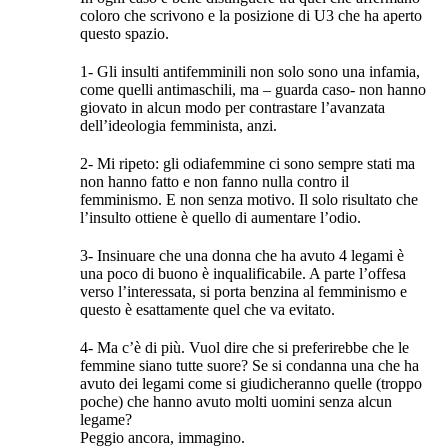
coloro che scrivono e la posizione di U3 che ha aperto
questo spazio.
1- Gli insulti antifemminili non solo sono una infamia,
come quelli antimaschili, ma – guarda caso- non hanno
giovato in alcun modo per contrastare l’avanzata
dell’ideologia femminista, anzi.
2- Mi ripeto: gli odiafemmine ci sono sempre stati ma
non hanno fatto e non fanno nulla contro il
femminismo. E non senza motivo. Il solo risultato che
l’insulto ottiene è quello di aumentare l’odio.
3- Insinuare che una donna che ha avuto 4 legami è
una poco di buono è inqualificabile. A parte l’offesa
verso l’interessata, si porta benzina al femminismo e
questo è esattamente quel che va evitato.
4- Ma c’è di più. Vuol dire che si preferirebbe che le
femmine siano tutte suore? Se si condanna una che ha
avuto dei legami come si giudicheranno quelle (troppo
poche) che hanno avuto molti uomini senza alcun
legame?
Peggio ancora, immagino.