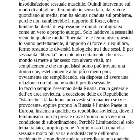
insoddisfazione sessuale maschile. Quindi intervenire sul
modo di abbigliarsi femminile in senso lato, dal vivere
quotidiano ai media, non ha alcuna ricaduta sul problema,
perchè non cambierebbe il rapporto di forze, oltre a
limitare la libertà di espressione e quindi configurarsi
come un vero e proprio autogol. Solo laddove la sessualità
viene in qualche modo “liberata”, e le femministe questo
lo sanno perfettamente, il rapporto di forze si riequilibra,
fermo restando le diversità biologiche tra i due sessi. E per
sessualità “liberata” non intendo certamente che miss
mondo si mette a far sesso con alvaro vitali, ma
semplicemente che un qualsiasi uomo può trovare una
donna che, esteticamente a lui più o meno pari,
ovviamente sto semplificando, sia disposta ad avere una
relazione con lui anche sotto il profilo sessuale.
Io faccio sempre l’esempio della Russia, ma in generale
dell’ex area sovietica, a eccezione delle ex Repubbliche
“islamiche”: là la donna ama vestirsi in maniera sexy e
provocante, eppure proprio la Russia è l’unico Paese in
Europa, insieme a qualche ex repubblica sovietica, dove il
femminismo non fa presa e dove l’uomo non vive una
condizione di subordinazione. Perchè? Limitandoci al solo
tema trattato, proprio perchè l’uomo russo ha una vita
sessuale molto più varia e soddisfacente dell’uomo
occidentale, e non deve andare a mendicare una qualche