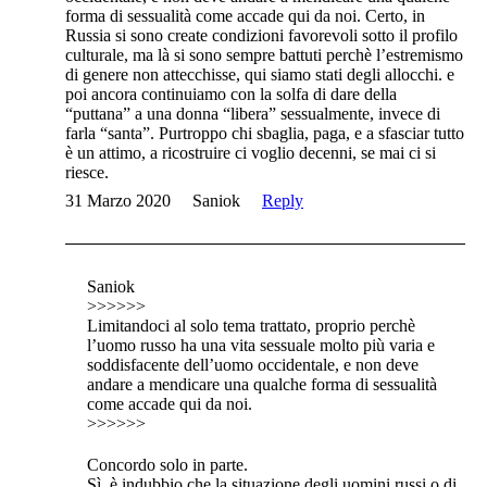
forma di sessualità come accade qui da noi. Certo, in
Russia si sono create condizioni favorevoli sotto il profilo
culturale, ma là si sono sempre battuti perchè l’estremismo
di genere non attecchisse, qui siamo stati degli allocchi. e
poi ancora continuiamo con la solfa di dare della
“puttana” a una donna “libera” sessualmente, invece di
farla “santa”. Purtroppo chi sbaglia, paga, e a sfasciar tutto
è un attimo, a ricostruire ci voglio decenni, se mai ci si
riesce.
31 Marzo 2020
Saniok
Reply
Saniok
>>>>>>
Limitandoci al solo tema trattato, proprio perchè
l’uomo russo ha una vita sessuale molto più varia e
soddisfacente dell’uomo occidentale, e non deve
andare a mendicare una qualche forma di sessualità
come accade qui da noi.
>>>>>>
Concordo solo in parte.
Sì, è indubbio che la situazione degli uomini russi o di