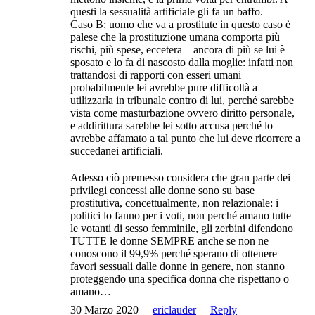
questi la sessualità artificiale gli fa un baffo.
Caso B: uomo che va a prostitute in questo caso è
palese che la prostituzione umana comporta più
rischi, più spese, eccetera – ancora di più se lui è
sposato e lo fa di nascosto dalla moglie: infatti non
trattandosi di rapporti con esseri umani
probabilmente lei avrebbe pure difficoltà a
utilizzarla in tribunale contro di lui, perché sarebbe
vista come masturbazione ovvero diritto personale,
e addirittura sarebbe lei sotto accusa perché lo
avrebbe affamato a tal punto che lui deve ricorrere a
succedanei artificiali.
Adesso ciò premesso considera che gran parte dei
privilegi concessi alle donne sono su base
prostitutiva, concettualmente, non relazionale: i
politici lo fanno per i voti, non perché amano tutte
le votanti di sesso femminile, gli zerbini difendono
TUTTE le donne SEMPRE anche se non ne
conoscono il 99,9% perché sperano di ottenere
favori sessuali dalle donne in genere, non stanno
proteggendo una specifica donna che rispettano o
amano…
30 Marzo 2020
ericlauder
Reply