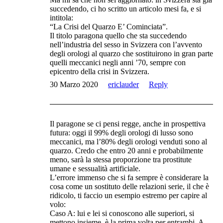
succedendo, ci ho scritto un articolo mesi fa, e si
intitola:
“La Crisi del Quarzo E’ Cominciata”.
Il titolo paragona quello che sta succedendo
nell’industria del sesso in Svizzera con l’avvento
degli orologi al quarzo che sostituirono in gran parte
quelli meccanici negli anni ’70, sempre con
epicentro della crisi in Svizzera.
30 Marzo 2020
ericlauder
Reply
Il paragone se ci pensi regge, anche in prospettiva
futura: oggi il 99% degli orologi di lusso sono
meccanici, ma l’80% degli orologi venduti sono al
quarzo. Credo che entro 20 anni e probabilmente
meno, sarà la stessa proporzione tra prostitute
umane e sessualità artificiale.
L’errore immenso che si fa sempre è considerare la
cosa come un sostituto delle relazioni serie, il che è
ridicolo, ti faccio un esempio estremo per capire al
volo:
Caso A: lui e lei si conoscono alle superiori, si
mettono insieme, è la prima volta per entrambi. A