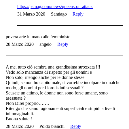
https://psmag.com/news/queens-on-attack
31 Marzo 2020
Santiago
Reply
povera arte in mano alle femministe
28 Marzo 2020
angelo
Reply
A me, tutto ciò sembra una grandissima stroxxata !!!
Vedo solo mancanza di rispetto per gli uomini e
Non solo, ritengo anche per le donne stesse.
Quindi, se non ho capito male, si vorrebbe incolpare in qualche
modo, gli uomini per i loro istinti sessuali ?
Scusate un attimo, le donne non sono forse umane, sono
asessuate ?
Non Direi proprio…….
Ritengo che siano ragionamenti superficiali e stupidi a livelli
inimmaginabili.
Buona salute !
28 Marzo 2020
Poldo bianchi
Reply