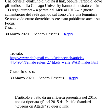
Una cortesia: qualcuno di voi ha il link, oppure l’articolo, dove
gli studiosi della Chicago University hanno dimostrato che in
193 regni europei – a partire dal 1480 al 1913 – le guerre
aumentarono del 39% quando sul trono c’era una femmina?
Se non vado errato dovrebbe essere stato pubblicato anche su
Focus.
Grazie.
30 Marzo 2020
Sandro Desantis
Reply
Trovato:
https://www.dailymail.co.uk/sciencetech/article-
4454964/Female-rulers-27-likely-wage-WAR-males.html
Grazie lo stesso.
30 Marzo 2020
Sandro Desantis
Reply
L’articolo è tratto da un a ricerca presentata nel 2015,
notizia riportata già nel 2015 dal Pacific Standard
“Queens on Attack” su questo link: