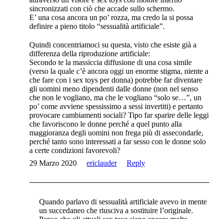
sincronizzati con ciò che accade sullo schermo.
E’ una cosa ancora un po’ rozza, ma credo la si possa
definire a pieno titolo “sessualità artificiale”.
Quindi concentriamoci su questa, visto che esiste già a
differenza della riproduzione artificiale:
Secondo te la massiccia diffusione di una cosa simile
(verso la quale c’è ancora oggi un enorme stigma, niente a
che fare con i sex toys per donna) potrebbe far diventare
gli uomini meno dipendenti dalle donne (non nel senso
che non le vogliano, ma che le vogliano “solo se…”, un
po’ come avviene spessissimo a sessi invertiti) e pertanto
provocare cambiamenti sociali? Tipo far sparire delle leggi
che favoriscono le donne perché a quel punto alla
maggioranza degli uomini non frega più di assecondarle,
perché tanto sono interessati a far sesso con le donne solo
a certe condizioni favorevoli?
29 Marzo 2020
ericlauder
Reply
Quando parlavo di sessualità artificiale avevo in mente
un succedaneo che riusciva a sostituire l’originale.