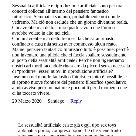
Sessualità artificiale e riproduzione artificiale sono per ora
concetti collocati all’interno del pensiero fantastico
futuristico. Semmai ci saranno, probabilmente noi non le
vedremo. Ma ciò non esclude che un giorno diventino realtà.
Chi avrebbe mai detto a mio quadrisavolo che l’uomo
avrebbe volato in alto nei cieli.
Chi mi avrebbe mai detto tre mesi fa che sarai rimasto
confinato a casa mia senza aver commesso alcun reato.
Ma nel pensiero fantastico futuristico tutto è possibile: perchè
non inventare una pillola che ci faccia sballare sessualmente
al posto della sessualità artificiale? Perché non rigeneriamo i
nostri cari morti facendole rinascere da piccoli senza necessità
di “produrre” esseri nuovi in riproduzione artificiale?
Insomma nel mondo fantastico futuristico tutto è possibile, e
si aprono nuove frontiere del pensiero filosofico speculativo,
a mio avviso però premature e poco utili per il momento che
ci ha toccato vivere.
29 Marzo 2020
Santiago
Reply
La sessualità artificiale esiste già oggi, tipo sex toys
abbinati a porno, compreso porno 3D che viene fruito
attraverso un visore e sex toys con motore interno