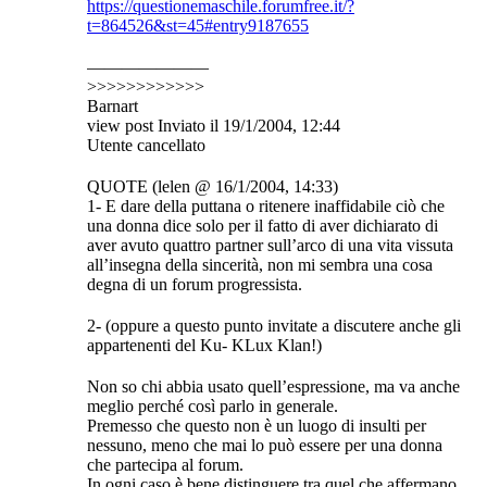
https://questionemaschile.forumfree.it/?
t=864526&st=45#entry9187655
———————
>>>>>>>>>>>>
Barnart
view post Inviato il 19/1/2004, 12:44
Utente cancellato
QUOTE (lelen @ 16/1/2004, 14:33)
1- E dare della puttana o ritenere inaffidabile ciò che
una donna dice solo per il fatto di aver dichiarato di
aver avuto quattro partner sull’arco di una vita vissuta
all’insegna della sincerità, non mi sembra una cosa
degna di un forum progressista.
2- (oppure a questo punto invitate a discutere anche gli
appartenenti del Ku- KLux Klan!)
Non so chi abbia usato quell’espressione, ma va anche
meglio perché così parlo in generale.
Premesso che questo non è un luogo di insulti per
nessuno, meno che mai lo può essere per una donna
che partecipa al forum.
In ogni caso è bene distinguere tra quel che affermano