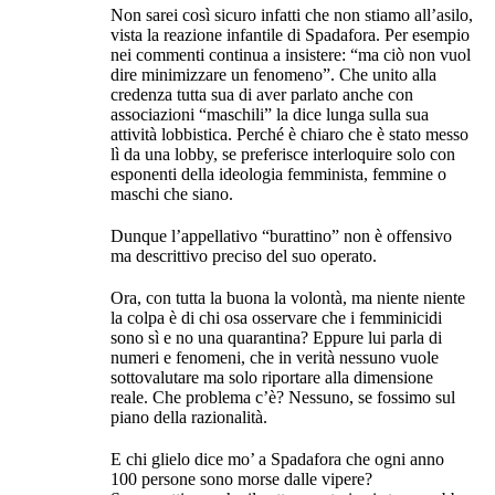
Non sarei così sicuro infatti che non stiamo all’asilo,
vista la reazione infantile di Spadafora. Per esempio
nei commenti continua a insistere: “ma ciò non vuol
dire minimizzare un fenomeno”. Che unito alla
credenza tutta sua di aver parlato anche con
associazioni “maschili” la dice lunga sulla sua
attività lobbistica. Perché è chiaro che è stato messo
lì da una lobby, se preferisce interloquire solo con
esponenti della ideologia femminista, femmine o
maschi che siano.
Dunque l’appellativo “burattino” non è offensivo
ma descrittivo preciso del suo operato.
Ora, con tutta la buona la volontà, ma niente niente
la colpa è di chi osa osservare che i femminicidi
sono sì e no una quarantina? Eppure lui parla di
numeri e fenomeni, che in verità nessuno vuole
sottovalutare ma solo riportare alla dimensione
reale. Che problema c’è? Nessuno, se fossimo sul
piano della razionalità.
E chi glielo dice mo’ a Spadafora che ogni anno
100 persone sono morse dalle vipere?