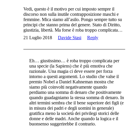
Vedi, questo è il motivo per cui imposto sempre il
discorso non sulla inutile contrapposizione maschi e
femmine. Mica siamo all’asilo. Pongo sempre tutto su
principi che stanno prima del genere. Stato di Diritto,
giustizia, libertà. Ma forse è roba troppo complicata…
21 Luglio 2018
Davide Stasi
Reply
Eh… giustissimo… è roba troppo complicata per
una specie (la Sapiens) che è più emotiva che
razionale. Una magia ci deve essere per forza
intorno a questi argomenti. Lo studio che valse il
premio Nobel a Daniel Kahneman mostra che
siamo più coinvolti negativamente quando
perdiamo una somma di denaro che positivamente
quando guadagniamo la stessa somma di denaro. In
altri termini sembra che il bene superiore dei figli (e
in misura dei padri e degli uomini in generale)
gratifica meno la società dei privilegi storici delle
donne e delle madri. Anche quando la logica e il
buonsenso suggerirebbe il contrario.