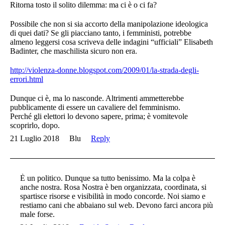
Ritorna tosto il solito dilemma: ma ci è o ci fa?
Possibile che non si sia accorto della manipolazione ideologica
di quei dati? Se gli piacciano tanto, i femministi, potrebbe
almeno leggersi cosa scriveva delle indagini “ufficiali” Elisabeth
Badinter, che maschilista sicuro non era.
http://violenza-donne.blogspot.com/2009/01/la-strada-degli-
errori.html
Dunque ci è, ma lo nasconde. Altrimenti ammetterebbe
pubblicamente di essere un cavaliere del femminismo.
Perché gli elettori lo devono sapere, prima; è vomitevole
scoprirlo, dopo.
21 Luglio 2018
Blu
Reply
È un politico. Dunque sa tutto benissimo. Ma la colpa è
anche nostra. Rosa Nostra è ben organizzata, coordinata, si
spartisce risorse e visibilità in modo concorde. Noi siamo e
restiamo cani che abbaiano sul web. Devono farci ancora più
male forse.