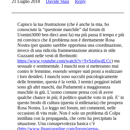
21 Luglio 2018
Davide Stasi
Reply
Capisco la tua frustrazione (che è anche la mia, ho
conosciuto la “questione maschile” dal forum di
Uomini3000 ben dieci anni fa) ma più passa il tempo e più
mi convinco che il problema non è direttamente Rosa
Nostra (per quanto sarebbe opportuna una coordinazione,
invece di una ridicola frammentazione atomica in stile
Guzzanti nelle vesti di Bertinotti:
https://www.youtube.com/watch?v=SySzs6wdLCc
) ma
sessuale e sentimentale. I maschi non si metteranno mai
contro le femmine, essendo sempre stati proni a realizzare
i loro desideri. I maschi sono succubi psicologicamente
delle femmine, questa è la verità. I nemici peggiori infatti
sono gli altri maschi, dai Parlamenti a maggioranza
maschile in giù. L’uomo comune pensa così di avere
qualche chance in più; il politico qualche voto in più. E’ in
questo brodo di cultura (questa sì millenaria) che prospera
Rosa Nostra. Lo leggo nei forum, nei commenti, nelle
occasioni di vita reale. Non è solo un problema di Colpa
instillata con la propaganda, che certo ha precipitato la
situazione. Una consapevolezza basica c’è
(
http://www.finanzaonline.com/forum/arena-