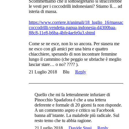
Scommettiamo che il sottosegretario si straccerebbe
le vesti per i coccodrilli indonesiani? Stiamo lì… ad
isteria di massa.
https://www.corriere.it/animali/18_luglio_16/massacro-
coccodrilli-vendetta-papua-indonesia-d4300baa-
88c8-11e8-b6ba-4bfe4aefe0a3.shtml
Come se ne esce, non lo so ancora. Per stasera me
ne esco con gli amici per una birra e quattro
chiacchiere, sperando di non incontrare femmine
lungo il cammino (che peggio se ubriache è meglio
lasciar stare… o no? ???? ).
21 Luglio 2018
Blu
Reply
Quello che mi fa letteralmente infuriare di
Pinocchio Spadafora è che a una lettera
deferente e formale di 20 giorni fa non risponde.
A un commento aspro e critico su Facebook
banna all’istante. La malafede più radicale. Sul
resto temo che tu abbia ragione.
21 Luglio 2018
Davide Stasi
Reply