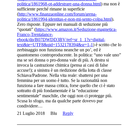
politica/1861968-ot-addestrare-una-donna.html
) ma non è
sufficiente perché rimane in superficie
(
http://www.finanzaonline.com/forum/arena-
politica/1861994-identitas-e-non-mi-sento-colpa.html
).
Zero risposte. Eppure nei manuali di seduzione più
“quotati” (
https://www.amazon.it/Seduzione-magnetica-
Franco-Trentalance-
ebook/dp/B07DWDD3BV/ref=sr_1_1?s=digital-
text&ie=UTF8&qid=1532178394&sr=1-1
) è scritto che lo
zerbinaggio non funziona neanche un po’, ed è
quantomeno controproducente. In politica: “uno vale uno”
ma se sei donna o pro-donna vale di più. A destra si
invoca la castrazione chimica (pensa ai casi di false
accuse!); a sinistra è un riedizione della lotta di classe
Schiava/Padrone. Nella vita reale: sbattersi per una
femmina per un uomo è tutto. Se la razionalità non
funziona a fare massa critica, forse quello che ci è stato
sottratto di più fondamentale è la “educazione
sentimentale” maschile, che oggi non ci protegge più.
Scusa lo sfogo, ma da qualche parte dovevo pur
condividere…
21 Luglio 2018
Blu
Reply