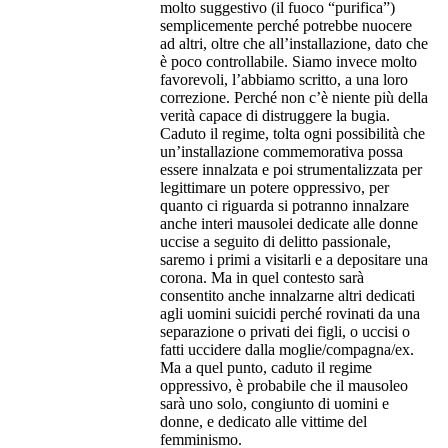
molto suggestivo (il fuoco “purifica”)
semplicemente perché potrebbe nuocere
ad altri, oltre che all’installazione, dato che
è poco controllabile. Siamo invece molto
favorevoli, l’abbiamo scritto, a una loro
correzione. Perché non c’è niente più della
verità capace di distruggere la bugia.
Caduto il regime, tolta ogni possibilità che
un’installazione commemorativa possa
essere innalzata e poi strumentalizzata per
legittimare un potere oppressivo, per
quanto ci riguarda si potranno innalzare
anche interi mausolei dedicate alle donne
uccise a seguito di delitto passionale,
saremo i primi a visitarli e a depositare una
corona. Ma in quel contesto sarà
consentito anche innalzarne altri dedicati
agli uomini suicidi perché rovinati da una
separazione o privati dei figli, o uccisi o
fatti uccidere dalla moglie/compagna/ex.
Ma a quel punto, caduto il regime
oppressivo, è probabile che il mausoleo
sarà uno solo, congiunto di uomini e
donne, e dedicato alle vittime del
femminismo.