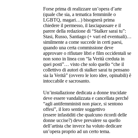
Forse prima di realizzare un’opera d’arte
(quale che sia, a tematica femminile o
LGBTQ, magari…) bisognerà prima
chiedere il permesso, il lasciapassare e il
parere della redazione di “Stalker sarai tu”:
Stasi, Russo, Santiago (+ vari ed eventuali)…
similmente a come succede in certi paesi,
quando una certa commissione deve
approvare o rifiutare libri e film occidentali se
non sono in linea con “la Verità creduta in
quei posti”… visto che solo quello “che il
collettivo di autori di stalker sarai tu pensano
sia la Verità” (ovvero le loro idee, opinabili) è
intoccabile e sacrosanto.
Un’installazione dedicata a donne trucidate
deve essere vandalizzata e cancellata perché
“agli antifemministi non piace, si sentono
offesi”, il loro sentire soggettivo
(essere infastiditi che qualcuno ricordi delle
donne uccise?) deve prevalere su quello
dell’artista che invece ha voluto dedicare
un’opera proprio ad un certo tema.