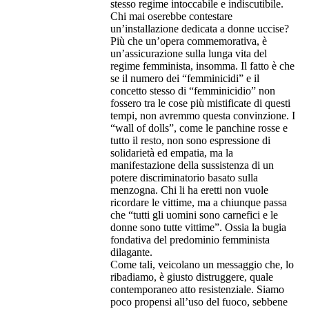
stesso regime intoccabile e indiscutibile.
Chi mai oserebbe contestare
un’installazione dedicata a donne uccise?
Più che un’opera commemorativa, è
un’assicurazione sulla lunga vita del
regime femminista, insomma. Il fatto è che
se il numero dei “femminicidi” e il
concetto stesso di “femminicidio” non
fossero tra le cose più mistificate di questi
tempi, non avremmo questa convinzione. I
“wall of dolls”, come le panchine rosse e
tutto il resto, non sono espressione di
solidarietà ed empatia, ma la
manifestazione della sussistenza di un
potere discriminatorio basato sulla
menzogna. Chi li ha eretti non vuole
ricordare le vittime, ma a chiunque passa
che “tutti gli uomini sono carnefici e le
donne sono tutte vittime”. Ossia la bugia
fondativa del predominio femminista
dilagante.
Come tali, veicolano un messaggio che, lo
ribadiamo, è giusto distruggere, quale
contemporaneo atto resistenziale. Siamo
poco propensi all’uso del fuoco, sebbene