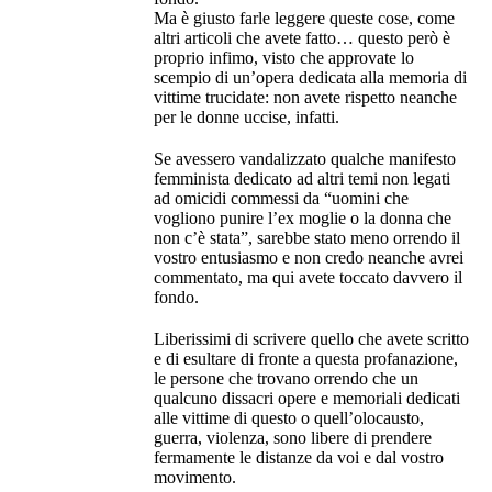
Ma è giusto farle leggere queste cose, come
altri articoli che avete fatto… questo però è
proprio infimo, visto che approvate lo
scempio di un’opera dedicata alla memoria di
vittime trucidate: non avete rispetto neanche
per le donne uccise, infatti.
Se avessero vandalizzato qualche manifesto
femminista dedicato ad altri temi non legati
ad omicidi commessi da “uomini che
vogliono punire l’ex moglie o la donna che
non c’è stata”, sarebbe stato meno orrendo il
vostro entusiasmo e non credo neanche avrei
commentato, ma qui avete toccato davvero il
fondo.
Liberissimi di scrivere quello che avete scritto
e di esultare di fronte a questa profanazione,
le persone che trovano orrendo che un
qualcuno dissacri opere e memoriali dedicati
alle vittime di questo o quell’olocausto,
guerra, violenza, sono libere di prendere
fermamente le distanze da voi e dal vostro
movimento.