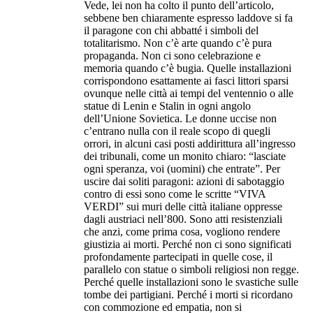
Vede, lei non ha colto il punto dell’articolo,
sebbene ben chiaramente espresso laddove si fa
il paragone con chi abbatté i simboli del
totalitarismo. Non c’è arte quando c’è pura
propaganda. Non ci sono celebrazione e
memoria quando c’è bugia. Quelle installazioni
corrispondono esattamente ai fasci littori sparsi
ovunque nelle città ai tempi del ventennio o alle
statue di Lenin e Stalin in ogni angolo
dell’Unione Sovietica. Le donne uccise non
c’entrano nulla con il reale scopo di quegli
orrori, in alcuni casi posti addirittura all’ingresso
dei tribunali, come un monito chiaro: “lasciate
ogni speranza, voi (uomini) che entrate”. Per
uscire dai soliti paragoni: azioni di sabotaggio
contro di essi sono come le scritte “VIVA
VERDI” sui muri delle città italiane oppresse
dagli austriaci nell’800. Sono atti resistenziali
che anzi, come prima cosa, vogliono rendere
giustizia ai morti. Perché non ci sono significati
profondamente partecipati in quelle cose, il
parallelo con statue o simboli religiosi non regge.
Perché quelle installazioni sono le svastiche sulle
tombe dei partigiani. Perché i morti si ricordano
con commozione ed empatia, non si