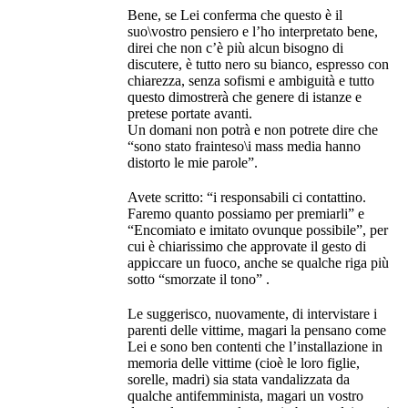
Bene, se Lei conferma che questo è il
suo\vostro pensiero e l’ho interpretato bene,
direi che non c’è più alcun bisogno di
discutere, è tutto nero su bianco, espresso con
chiarezza, senza sofismi e ambiguità e tutto
questo dimostrerà che genere di istanze e
pretese portate avanti.
Un domani non potrà e non potrete dire che
“sono stato frainteso\i mass media hanno
distorto le mie parole”.
Avete scritto: “i responsabili ci contattino.
Faremo quanto possiamo per premiarli” e
“Encomiato e imitato ovunque possibile”, per
cui è chiarissimo che approvate il gesto di
appiccare un fuoco, anche se qualche riga più
sotto “smorzate il tono” .
Le suggerisco, nuovamente, di intervistare i
parenti delle vittime, magari la pensano come
Lei e sono ben contenti che l’installazione in
memoria delle vittime (cioè le loro figlie,
sorelle, madri) sia stata vandalizzata da
qualche antifemminista, magari un vostro