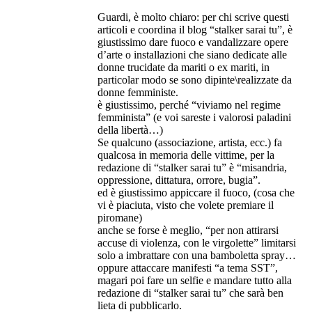
Guardi, è molto chiaro: per chi scrive questi
articoli e coordina il blog “stalker sarai tu”, è
giustissimo dare fuoco e vandalizzare opere
d’arte o installazioni che siano dedicate alle
donne trucidate da mariti o ex mariti, in
particolar modo se sono dipinte\realizzate da
donne femministe.
è giustissimo, perché “viviamo nel regime
femminista” (e voi sareste i valorosi paladini
della libertà…)
Se qualcuno (associazione, artista, ecc.) fa
qualcosa in memoria delle vittime, per la
redazione di “stalker sarai tu” è “misandria,
oppressione, dittatura, orrore, bugia”.
ed è giustissimo appiccare il fuoco, (cosa che
vi è piaciuta, visto che volete premiare il
piromane)
anche se forse è meglio, “per non attirarsi
accuse di violenza, con le virgolette” limitarsi
solo a imbrattare con una bamboletta spray…
oppure attaccare manifesti “a tema SST”,
magari poi fare un selfie e mandare tutto alla
redazione di “stalker sarai tu” che sarà ben
lieta di pubblicarlo.