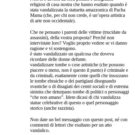
religiosi di casa nostra che hanno esultato quando è
stata vandalizzata la statuetta amazzonica di Pacha
Mama (che, per chi non crede, è un’opera artistica
di arte non occidentale).
Che ne pensano i parenti delle vittime (trucidate da
assassini), della vostra proposta? Perché non
intervistate loro? Voglio proprio vedere se vi danno
ragione e vi sostengono.
è stato vandalizzato un qualcosa che doveva
ricordare delle donne defunte.
vandalizzare tombe o cose artistiche (che possono
piacere o meno, non è questo il punto) è criminale e
da criminali, esattamente come quelli che insozzano
le tombe ebraiche o dei partigiani disegnando
svastiche o di disagiati dei centri sociali e di estrema
sinistra che deturpano tombe di politici o personaggi
“che non amano”. Idem dicasi di chi vandalizza
statue celebrative di questo o quel personaggio
storico (anche razzista).
Non date un bel messaggio con questo post, né con
commenti di lettori che esultano per un atto
vandalico.