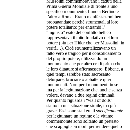
Mussolini commemoravano i caduti della
Prima Guerra Mondiale di fronte a uno
specifico monumento, l’uno a Berlino e
l’altro a Roma. Erano manifestazioni ben
propagandate perché strumentali al loro
potere totalitario: per entrambi l’
“ingiusto” esito del conflitto bellico
rappresentava il mito fondativo del loro
potere (più per Hitler che per Mussolini, in
verità…). Cioè strumentalizzavano un
fatto vero e tragico per il consolidamento
del proprio potere, utilizzando un
monumento che per altro era lì prima che
le loro dittature si affermassero. Ebbene, a
quei tempi sarebbe stato sacrosanto
deturpare, bruciare o abbattere quei
monumenti. Non per i monumenti in sé
ma per la legittimazione che, anche senza
volere, davano a due regimi criminali.
Per quanto riguarda i “wall of dolls”
siamo in una situazione simile, ma più
grave. Essi sono stati eretti
specificamente
per legittimare un regime e le vittime
commemorate sono soltanto un pretesto
che si appiglia ai morti per rendere quello