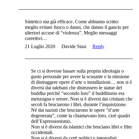
Sintetico ma già efficace. Come abbiamo scritto:
meglio evitare fuoco o danni, che danno il gancio per
ulteriori accuse di “violenza”. Meglio messaggi
correttivi…
21 Luglio 2020
Davide Stasi
Reply
Se ci si dovesse basare sulla propria ideologia o
gusto personale per avere la scusante e la missione
di distruggere opere d’arte o installazioni… non si è
diversi dai talebani che distrussero le statue del
buddha perché “secondo loro” il buddhismo era
menzogna e orrore. Non si è diversi dai cristiani che
secoli fa bruciarono i libri, durante l’inquisizione.
Né dai nazisti che bruciarono le opere “d’arte
degenerata”, come la chiamavano loro, cioè quadri
dell’Espressionismo.
Non si è diversi da islamici che bruciano libri e film
occidentali.
Non si è diversi da certi politici e integralisti