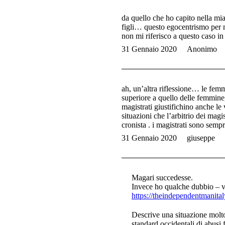
da quello che ho capito nella mia
figli… questo egocentrismo per me
non mi riferisco a questo caso in
31 Gennaio 2020
Anonimo
ah, un’altra riflessione… le femm
superiore a quello delle femmine,
magistrati giustifichino anche le 
situazioni che l’arbitrio dei magis
cronista . i magistrati sono sempre
31 Gennaio 2020
giuseppe
Magari succedesse.
Invece ho qualche dubbio – v
https://theindependentmanit
Descrive una situazione molto 
standard occidentali di abusi 