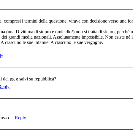
, compresi i termini della questione, virava con decisione verso una f
ma (una D vittima di stupro e omicidio!) non si tratta di sicuro, perché n
 dei grandi media nazionali. Assolutamente impossibile. Non esiste né i
ti. A ciascuno le sue infamie. A ciascuno le sue vergogne.
ly
i del pg g salvi su repubblica?
Reply
Russo
Reply