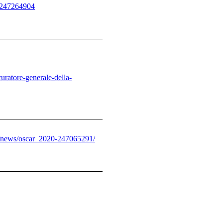
e-247264904
uratore-generale-della-
01/news/oscar_2020-247065291/