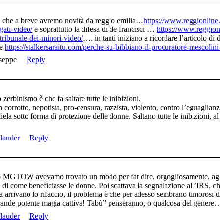
a che a breve avremo novità da reggio emilia…
https://www.reggionline.
gati-video/
e soprattutto la difesa di de francisci …
https://www.reggion
tribunale-dei-minori-video/
…. in tanti iniziano a ricordare l’articolo di
ce
https://stalkersaraitu.com/perche-su-bibbiano-il-procuratore-mescolin
seppe
Reply
zerbinismo è che fa saltare tutte le inibizioni.
corrotto, nepotista, pro-censura, razzista, violento, contro l’eguaglianza 
ela sotto forma di protezione delle donne. Saltano tutte le inibizioni, al 
clauder
Reply
to MGTOW avevamo trovato un modo per far dire, orgogliosamente, agl
i di come beneficiasse le donne. Poi scattava la segnalazione all’IRS, 
arrivano lo rifaccio, il problema è che per adesso sembrano timorosi di
grande potente magia cattiva! Tabù” penseranno, o qualcosa del genere
clauder
Reply