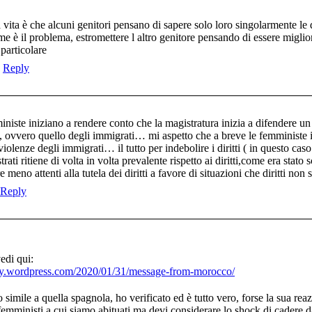
 vita è che alcuni genitori pensano di sapere solo loro singolarmente le 
 è il problema, estromettere l altro genitore pensando di essere miglior
 particolare
Reply
iniste iniziano a rendere conto che la magistratura inizia a difendere un 
 ovvero quello degli immigrati… mi aspetto che a breve le femministe in
violenze degli immigrati… il tutto per indebolire i diritti ( in questo cas
trati ritiene di volta in volta prevalente rispetto ai diritti,come era stato
 meno attenti alla tutela dei diritti a favore di situazioni che diritti non
Reply
edi qui:
aly.wordpress.com/2020/01/31/message-from-morocco/
simile a quella spagnola, ho verificato ed è tutto vero, forse la sua reaz
femministi a cui siamo abituati ma devi considerare lo shock di cadere da