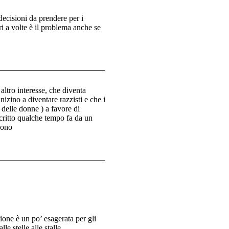
decisioni da prendere per i
i a volte è il problema anche se
altro interesse, che diventa
izino a diventare razzisti e che i
o delle donne ) a favore di
 scritto qualche tempo fa da un
 sono
ione è un po’ esagerata per gli
lle stelle alle stalle…