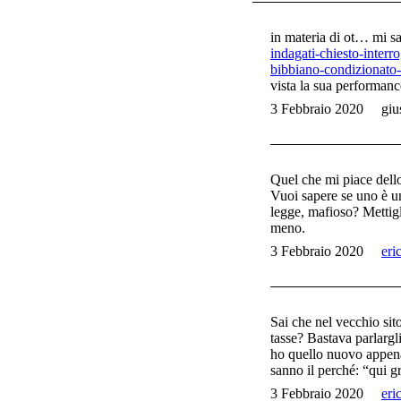
in materia di ot… mi s
indagati-chiesto-interro
bibbiano-condizionato-
vista la sua performan
3 Febbraio 2020
giu
Quel che mi piace dello 
Vuoi sapere se uno è un 
legge, mafioso? Mettigli
meno.
3 Febbraio 2020
eri
Sai che nel vecchio si
tasse? Bastava parlargl
ho quello nuovo appena 
sanno il perché: “qui 
3 Febbraio 2020
eri