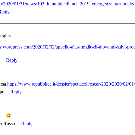
naca/2020/01/31/news/103_femminicidi_nel_2019_emergenza_nazional
Reply
oglie:
ly.wordpress.com/2020/02/02/appello-alla-moglie-di-giovanni-salvi-proc
Reply
ersa
https://www.repubblica.it/dossier/spettacoli/oscar-2020/2020/02/
pe
Reply
no…
io Russo
Reply