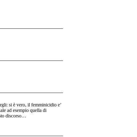
li: si è vero, il femminicidio e’
uale ad esempio quella di
esto discorso…