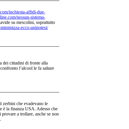
com/inchiesta-affidi-due-
line.com/nessun-sistema-
 davide su mescolini, soprattutto
i-minimizza-ecco-unipotesi/
dei cittadini di fronte alla
confronto l’alcool le fa saltare
i zerbini che evadevano le
che è la finanza USA. Adesso che
 provare a trollare, anche se non
…