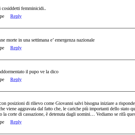
cosiddetti femminicidi..
pe
Reply
onne morte in una settimana e’ emergenza nazionale
pe
Reply
ddormentato il pupo ve la dico
pe
Reply
on posizioni di rilievo come Giovanni salvi bisogna iniziare a risponderg
e viene aggravata dal fatto che, le cariche più importanti dello stato q
so la corte di cassazione, è detenuta dagli uomini… Vediamo se rifà qu
pe
Reply