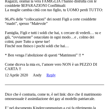
Ragazzi, oramai la vera FAMIGLIA l’hanno distrutta con le
cosiddette $EPARAZIONI Conflittuali:
La moglie cambia città con tuo figlio, tu UOMO perdi TUTTO:
96,4% delle “collocazioni” dei nostri Figli a certe cosiddette
“madri”, spesso “Malevole”
Famiglia, Figli e tutti i soldi che hai, x cercare di vederli… su e
giù, “ovviamente” ostacolato in ogni modo…e , colmo dei
colmi, pure Tutto a spese tue!
Finché non finisco i pochi soldi che hai…
* Ben venga l’abolizione di questi “Matrimoni” !! *
Come diceva la mia ex, l’amore vero NON è un PEZZO DI
CARTA !!
12 Aprile 2020
Andy
Reply
Dice che è contraria, come te, è nel link: dice che il matrimonio
omosessuale è assimilazione dei gay al modello patriarcale.
E’ nel documento Kindercommunism a cui fa riferimento la