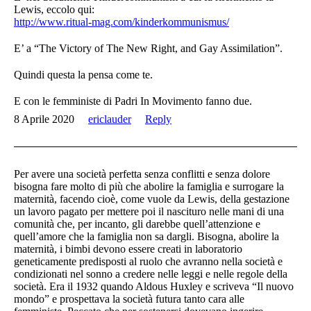
Lewis, eccolo qui:
http://www.ritual-mag.com/kinderkommunismus/
E’ a “The Victory of The New Right, and Gay Assimilation”.
Quindi questa la pensa come te.
E con le femministe di Padri In Movimento fanno due.
8 Aprile 2020
ericlauder
Reply
Per avere una società perfetta senza conflitti e senza dolore
bisogna fare molto di più che abolire la famiglia e surrogare la
maternità, facendo cioè, come vuole da Lewis, della gestazione
un lavoro pagato per mettere poi il nascituro nelle mani di una
comunità che, per incanto, gli darebbe quell’attenzione e
quell’amore che la famiglia non sa dargli. Bisogna, abolire la
maternità, i bimbi devono essere creati in laboratorio
geneticamente predisposti al ruolo che avranno nella società e
condizionati nel sonno a credere nelle leggi e nelle regole della
società. Era il 1932 quando Aldous Huxley e scriveva “Il nuovo
mondo” e prospettava la società futura tanto cara alle