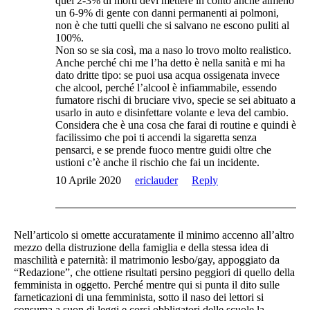
quel 2-3% di morti devi mettere in conto anche almeno
un 6-9% di gente con danni permanenti ai polmoni,
non è che tutti quelli che si salvano ne escono puliti al
100%.
Non so se sia così, ma a naso lo trovo molto realistico.
Anche perché chi me l’ha detto è nella sanità e mi ha
dato dritte tipo: se puoi usa acqua ossigenata invece
che alcool, perché l’alcool è infiammabile, essendo
fumatore rischi di bruciare vivo, specie se sei abituato a
usarlo in auto e disinfettare volante e leva del cambio.
Considera che è una cosa che farai di routine e quindi è
facilissimo che poi ti accendi la sigaretta senza
pensarci, e se prende fuoco mentre guidi oltre che
ustioni c’è anche il rischio che fai un incidente.
10 Aprile 2020
ericlauder
Reply
Nell’articolo si omette accuratamente il minimo accenno all’altro
mezzo della distruzione della famiglia e della stessa idea di
maschilità e paternità: il matrimonio lesbo/gay, appoggiato da
“Redazione”, che ottiene risultati persino peggiori di quello della
femminista in oggetto. Perché mentre qui si punta il dito sulle
farneticazioni di una femminista, sotto il naso dei lettori si
consuma a suon di leggi e corsi obbligatori delle scuole la