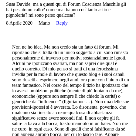
Susa Davide, ma a questi qui di Forum Coscienza Maschile gli
hai pestato un callo? come mai hanno così tanto astio e
pignoleria? mi sono perso qualcosa?
8 Aprile 2020
Mario
Reply
Non ne ho idea. Ma non credo sia un fatto di forum. Mi
riportano che si tratta di un unico soggetto a cui sono rimasto
personalmente di traverso per motivi sostanzialmente ignoti.
Alcuni ne ipotizzano svariati, ma non saprei dire qual è
quello corretto. Di mio penso si tratti di una ferocissima
invidia per la mole di lavoro che questo blog e i suoi canali
sono riusciti a esprimere negli anni, ora pure con l’aiuto di un
team fantastico. Nel corso del tempo il tizio ha ipotizzato che
io avessi ambizioni politiche (niente di più lontano da me),
economiche (eppure son sempre lì che chiedo la carità) o
generiche da “influencer” (figuriamoci…). Non una delle sue
previsioni-ipotesi si è avverata. Lo disorienta, poverino, che
qualcuno sia riuscito a creare qualcosa di abbastanza
significativo senza avere secondi fini. Il non capire gli fa
salire la bava alla bocca, trasformandolo in un hater. Non me
ne curo, in ogni caso. Sono di quelli che si falsificano da sé
non appena aprono bocca, per cui lo lascio fare. Appare