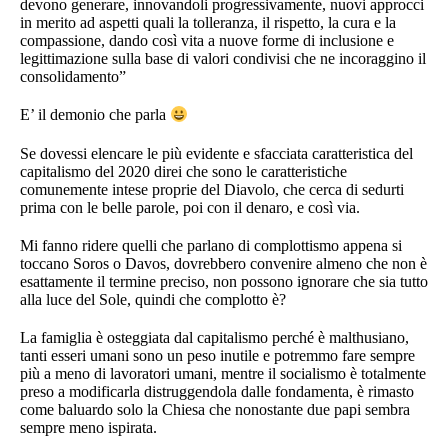
devono generare, innovandoli progressivamente, nuovi approcci
in merito ad aspetti quali la tolleranza, il rispetto, la cura e la
compassione, dando così vita a nuove forme di inclusione e
legittimazione sulla base di valori condivisi che ne incoraggino il
consolidamento”
E’ il demonio che parla
Se dovessi elencare le più evidente e sfacciata caratteristica del
capitalismo del 2020 direi che sono le caratteristiche
comunemente intese proprie del Diavolo, che cerca di sedurti
prima con le belle parole, poi con il denaro, e così via.
Mi fanno ridere quelli che parlano di complottismo appena si
toccano Soros o Davos, dovrebbero convenire almeno che non è
esattamente il termine preciso, non possono ignorare che sia tutto
alla luce del Sole, quindi che complotto è?
La famiglia è osteggiata dal capitalismo perché è malthusiano,
tanti esseri umani sono un peso inutile e potremmo fare sempre
più a meno di lavoratori umani, mentre il socialismo è totalmente
preso a modificarla distruggendola dalle fondamenta, è rimasto
come baluardo solo la Chiesa che nonostante due papi sembra
sempre meno ispirata.