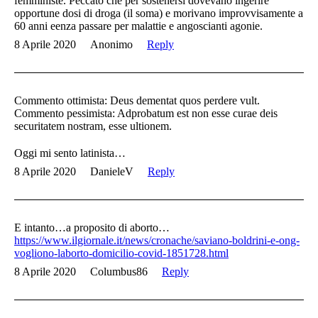
femministe. Peccato che per sostenersi dovevano ingerire
opportune dosi di droga (il soma) e morivano improvvisamente a
60 anni eenza passare per malattie e angoscianti agonie.
8 Aprile 2020
Anonimo
Reply
Commento ottimista: Deus dementat quos perdere vult.
Commento pessimista: Adprobatum est non esse curae deis
securitatem nostram, esse ultionem.
Oggi mi sento latinista…
8 Aprile 2020
DanieleV
Reply
E intanto…a proposito di aborto…
https://www.ilgiornale.it/news/cronache/saviano-boldrini-e-ong-
vogliono-laborto-domicilio-covid-1851728.html
8 Aprile 2020
Columbus86
Reply