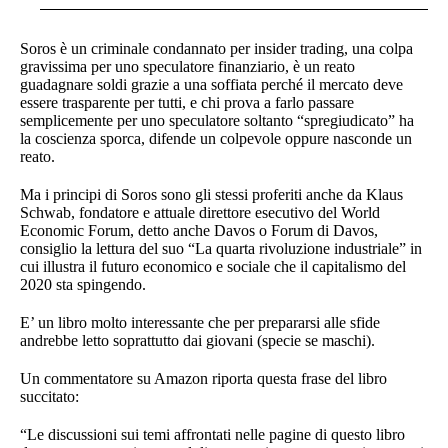
Soros è un criminale condannato per insider trading, una colpa
gravissima per uno speculatore finanziario, è un reato
guadagnare soldi grazie a una soffiata perché il mercato deve
essere trasparente per tutti, e chi prova a farlo passare
semplicemente per uno speculatore soltanto “spregiudicato” ha
la coscienza sporca, difende un colpevole oppure nasconde un
reato.
Ma i principi di Soros sono gli stessi proferiti anche da Klaus
Schwab, fondatore e attuale direttore esecutivo del World
Economic Forum, detto anche Davos o Forum di Davos,
consiglio la lettura del suo “La quarta rivoluzione industriale” in
cui illustra il futuro economico e sociale che il capitalismo del
2020 sta spingendo.
E’ un libro molto interessante che per prepararsi alle sfide
andrebbe letto soprattutto dai giovani (specie se maschi).
Un commentatore su Amazon riporta questa frase del libro
succitato:
“Le discussioni sui temi affrontati nelle pagine di questo libro