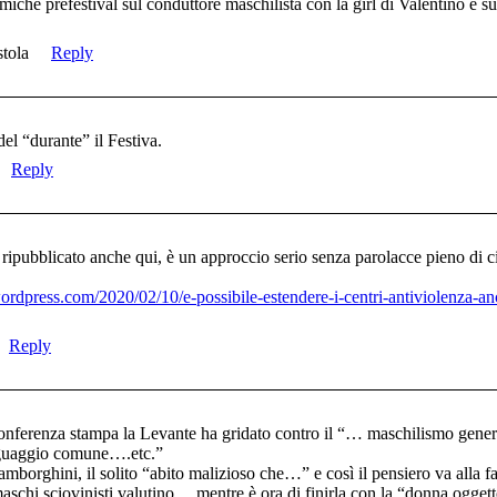
che prefestival sul conduttore maschilista con la girl di Valentino e su
stola
Reply
el “durante” il Festiva.
Reply
 ripubblicato anche qui, è un approccio serio senza parolacce pieno di 
ordpress.com/2020/02/10/e-possibile-estendere-i-centri-antiviolenza-anc
Reply
ferenza stampa la Levante ha gridato contro il “… maschilismo generali
inguaggio comune….etc.”
amborghini, il solito “abito malizioso che…” e così il pensiero va alla fa
 maschi sciovinisti valutino… mentre è ora di finirla con la “donna ogget