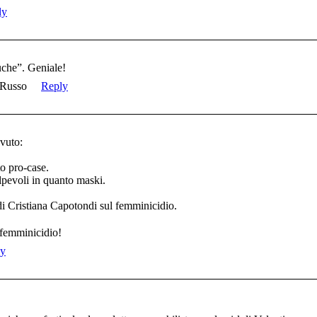
ly
che”. Geniale!
 Russo
Reply
avuto:
to pro-case.
olpevoli in quanto maski.
 di Cristiana Capotondi sul femminicidio.
 femminicidio!
ly