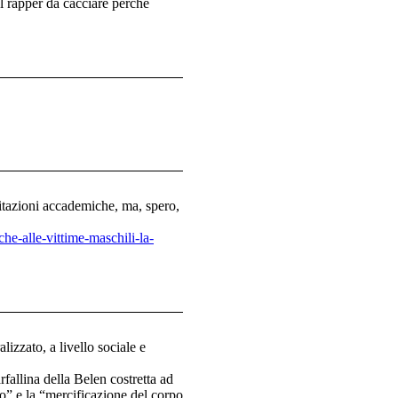
l rapper da cacciare perché
citazioni accademiche, ma, spero,
he-alle-vittime-maschili-la-
zzato, a livello sociale e
rfallina della Belen costretta ad
to” e la “mercificazione del corpo