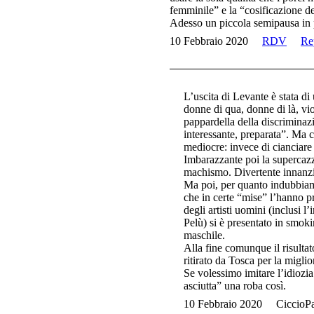
femminile” e la “cosificazione d
Adesso un piccola semipausa in
10 Febbraio 2020
RDV
Re
L’uscita di Levante è stata di
donne di qua, donne di là, vio
pappardella della discriminaz
interessante, preparata”. Ma ch
mediocre: invece di cianciare
Imbarazzante poi la supercazzo
machismo. Divertente innanzit
Ma poi, per quanto indubbiame
che in certe “mise” l’hanno pr
degli artisti uomini (inclusi 
Pelù) si è presentato in smoki
maschile.
Alla fine comunque il risultat
ritirato da Tosca per la migl
Se volessimo imitare l’idioz
asciutta” una roba così.
10 Febbraio 2020
CiccioPa