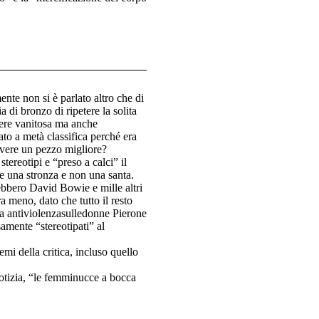
nte non si è parlato altro che di
 di bronzo di ripetere la solita
sere vanitosa ma anche
zato a metà classifica perché era
ivere un pezzo migliore?
tereotipi e “preso a calci” il
e una stronza e non una santa.
ebbero David Bowie e mille altri
a meno, dato che tutto il resto
nda antiviolenzasulledonne Pierone
samente “stereotipati” al
emi della critica, incluso quello
otizia, “le femminucce a bocca