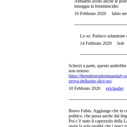
Abbiamo avuto anche le polemi
inneggia la femminicidio
10 Febbraio 2020
fabio ne
Lo so. Parlavo solamente d
14 Febbraio 2020
bob
Scherzi a parte, questo andrebbe
non noioso:
https://theindependentmanitaly.w
prova-dellasino-dice-no/
10 Febbraio 2020
ericlauder
Bravo Fabio. Aggiungo che in con
politico, che passa anche dal l
Poi c’è stato il capezzolo della L
usare la sola qualità che i porci