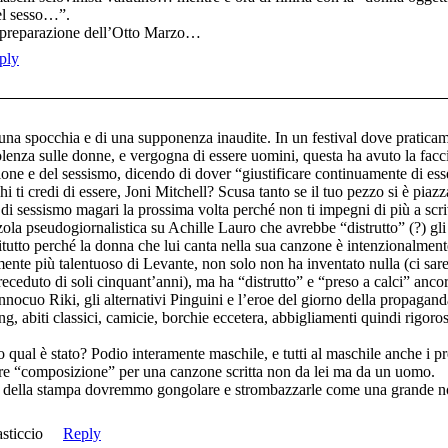
el sesso…”.
 preparazione dell’Otto Marzo…
ply
 una spocchia e di una supponenza inaudite. In un festival dove praticame
lenza sulle donne, e vergogna di essere uomini, questa ha avuto la faccia
ione e del sessismo, dicendo di dover “giustificare continuamente di es
i ti credi di essere, Joni Mitchell? Scusa tanto se il tuo pezzo si è piaz
 di sessismo magari la prossima volta perché non ti impegni di più a scr
la pseudogiornalistica su Achille Lauro che avrebbe “distrutto” (?) gli s
utto perché la donna che lui canta nella sua canzone è intenzionalment
nte più talentuoso di Levante, non solo non ha inventato nulla (ci sar
eceduto di soli cinquant’anni), ma ha “distrutto” e “preso a calci” ancor
l’innocuo Riki, gli alternativi Pinguini e l’eroe del giorno della propaga
ng, abiti classici, camicie, borchie eccetera, abbigliamenti quindi rigoro
o qual è stato? Podio interamente maschile, e tutti al maschile anche i pr
iore “composizione” per una canzone scritta non da lei ma da un uomo.
ia della stampa dovremmo gongolare e strombazzarle come una grande n
sticcio
Reply