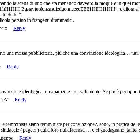
nando la scena di uno che sta menando davvero la moglie e in quel mom
hhHHHH BastaviuolenzasuleduonneeeeEEEHHHHHH!!”: e allora si fer
antuehhhh”.
dicola persino in frangenti drammatici.
ccio
Reply
rio una mossa pubblicitaria, più che una convinzione ideologica… tutti v
e
Reply
convinzione ideologica, umanamente non vali niente. Se poi è per opport
eleV
Reply
 le femministe siano femministe per convinzione?, sono, in pratica delle
 sindacale ( pagato ) dalla loro nullafacenza … e ci guadagnano, tanto,
useppe
Reply