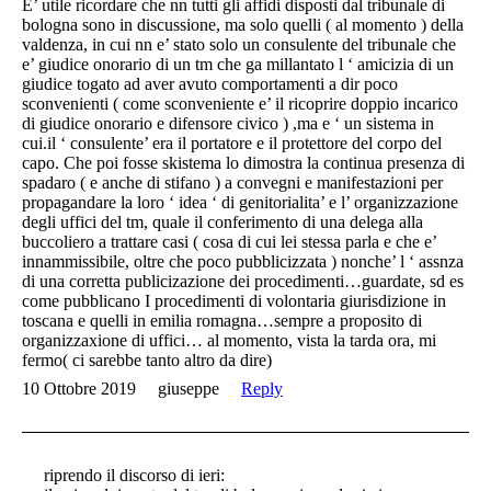
E’ utile ricordare che nn tutti gli affidi disposti dal tribunale di
bologna sono in discussione, ma solo quelli ( al momento ) della
valdenza, in cui nn e’ stato solo un consulente del tribunale che
e’ giudice onorario di un tm che ga millantato l ‘ amicizia di un
giudice togato ad aver avuto comportamenti a dir poco
sconvenienti ( come sconveniente e’ il ricoprire doppio incarico
di giudice onorario e difensore civico ) ,ma e ‘ un sistema in
cui.il ‘ consulente’ era il portatore e il protettore del corpo del
capo. Che poi fosse skistema lo dimostra la continua presenza di
spadaro ( e anche di stifano ) a convegni e manifestazioni per
propagandare la loro ‘ idea ‘ di genitorialita’ e l’ organizzazione
degli uffici del tm, quale il conferimento di una delega alla
buccoliero a trattare casi ( cosa di cui lei stessa parla e che e’
innammissibile, oltre che poco pubblicizzata ) nonche’ l ‘ assnza
di una corretta publicizazione dei procedimenti…guardate, sd es
come pubblicano I procedimenti di volontaria giurisdizione in
toscana e quelli in emilia romagna…sempre a proposito di
organizzaxione di uffici… al momento, vista la tarda ora, mi
fermo( ci sarebbe tanto altro da dire)
10 Ottobre 2019
giuseppe
Reply
riprendo il discorso di ieri: