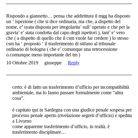
Rispondo a giannetto… pensa che addirittura il mgg ha disposto
un ‘ ispezione ( che si dice ordinaria, ma che, a dispetto del
nome, e’ syata disposta per irtegolarita’ sull’ operato e che per la
gravta’ e’ stata condotta dal capo degli ispettori ), tant’ e’ vero
che ( a dispetto di quello che il csm vuole far credere ) lo stesso
csm ha ‘ proposto ‘ il trasferimento di stifano al tribunale
ordinario di bologna ( che e’ comunque una retrocessione
o.comunque meno importante del tm )
10 Ottobre 2019
giuseppe
Reply
certo: è di fatto un trasferimento d’ufficio per incompatibilità
ambientale, ma lo fanno passare formalmente come “altra
cosa”.
è capitato qui in Sardegna con una giudice penale sospesa per
processo penale aperto (rivelazione segreti d’ufficio) e spedita
a Livorno
come apparente trasferimento d’ufficio, in realtà, è
trasferimento disciplinare…