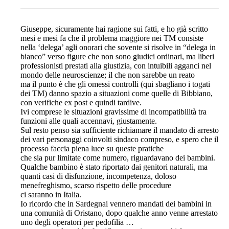
Giuseppe, sicuramente hai ragione sui fatti, e ho già scritto
mesi e mesi fa che il problema maggiore nei TM consiste
nella ‘delega’ agli onorari che sovente si risolve in “delega in
bianco” verso figure che non sono giudici ordinari, ma liberi
professionisti prestati alla giustizia, con intuibili agganci nel
mondo delle neuroscienze; il che non sarebbe un reato
ma il punto è che gli omessi controlli (qui sbagliano i togati
dei TM) danno spazio a situazioni come quelle di Bibbiano,
con verifiche ex post e quindi tardive.
Ivi comprese le situazioni gravissime di incompatibilità tra
funzioni alle quali accennavi, giustamente.
Sul resto penso sia sufficiente richiamare il mandato di arresto
dei vari personaggi coinvolti sindaco compreso, e spero che il
processo faccia piena luce su queste pratiche
che sia pur limitate come numero, riguardavano dei bambini.
Qualche bambino è stato riportato dai genitori naturali, ma
quanti casi di disfunzione, incompetenza, doloso
menefreghismo, scarso rispetto delle procedure
ci saranno in Italia.
Io ricordo che in Sardegnai vennero mandati dei bambini in
una comunità di Oristano, dopo qualche anno venne arrestato
uno degli operatori per pedofilia …