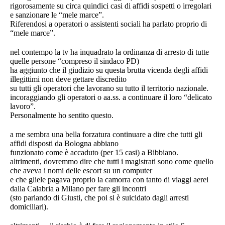
rigorosamente su circa quindici casi di affidi sospetti o irregolari
e sanzionare le “mele marce”.
Riferendosi a operatori o assistenti sociali ha parlato proprio di
“mele marce”.
nel contempo la tv ha inquadrato la ordinanza di arresto di tutte
quelle persone “compreso il sindaco PD)
ha aggiunto che il giudizio su questa brutta vicenda degli affidi
illegittimi non deve gettare discredito
su tutti gli operatori che lavorano su tutto il territorio nazionale.
incoraggiando gli operatori o aa.ss. a continuare il loro “delicato
lavoro”.
Personalmente ho sentito questo.
a me sembra una bella forzatura continuare a dire che tutti gli
affidi disposti da Bologna abbiano
funzionato come è accaduto (per 15 casi) a Bibbiano.
altrimenti, dovremmo dire che tutti i magistrati sono come quello
che aveva i nomi delle escort su un computer
e che gliele pagava proprio la camorra con tanto di viaggi aerei
dalla Calabria a Milano per fare gli incontri
(sto parlando di Giusti, che poi si è suicidato dagli arresti
domiciliari).