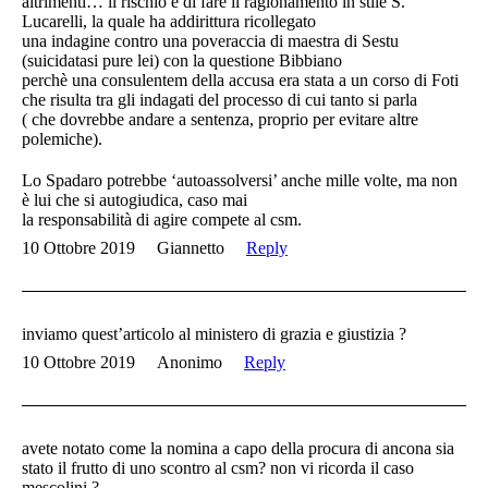
altrimenti… il rischio è di fare il ragionamento in stile S.
Lucarelli, la quale ha addirittura ricollegato
una indagine contro una poveraccia di maestra di Sestu
(suicidatasi pure lei) con la questione Bibbiano
perchè una consulentem della accusa era stata a un corso di Foti
che risulta tra gli indagati del processo di cui tanto si parla
( che dovrebbe andare a sentenza, proprio per evitare altre
polemiche).
Lo Spadaro potrebbe ‘autoassolversi’ anche mille volte, ma non
è lui che si autogiudica, caso mai
la responsabilità di agire compete al csm.
10 Ottobre 2019
Giannetto
Reply
inviamo quest’articolo al ministero di grazia e giustizia ?
10 Ottobre 2019
Anonimo
Reply
avete notato come la nomina a capo della procura di ancona sia
stato il frutto di uno scontro al csm? non vi ricorda il caso
mescolini ?