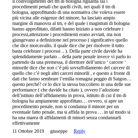
il coinvolgimento del tm di bologna riguarda sia i
procedimenti penali che quelli civili, nei quali il tm di
bologna, approfittando di una normativa che voleva essere
più vicina alle esigenze del minore, ha lasciato ampio
margine di manovra al tm, e del quale i magistrati di bologna
hanno approfittato, difatti hanno iniziato a non celebrare i
processi,attenzione i procedimenti erano avviati, ma non
giungevano a definizione nel processo ( significativo quello
che dice morcavallo, il quale dice che per risolvere il tutto
basta celebrare i processi .. ). Della parte civile davide ha
splendidamente parlato .. della parte penale invece vi parlo io
partendo da una premessa, il direttore dell’unico ‘ carcere ‘
minorile dice che non c’è più sovraffollamento del carcere di
quello che c’è negli altri carceri minorili , e questo a fronte di
dati che fanno sembrare l’emilia romagna peggio di Saigon…
questo perché? ce lo dice la stessa buccoliero in una delle sue
performance ( che davide ha citato ), ovvero l’adozione
dell’istituto dell’affidamento in prova, istituto di cui il tm di
bologna ha ampiamente approfittato… ovvero, si apre un
procedimento penale, non si condanna il minore per un
eventuale fatto penale, ma si affida in prova … in tal modo si
ha una marea di affidamenti di minori senza condannarli
effettivamente
11 Ottobre 2019
giuseppe
Reply