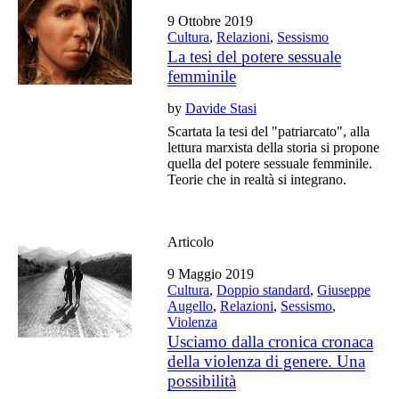
9 Ottobre 2019
Cultura
,
Relazioni
,
Sessismo
La tesi del potere sessuale
femminile
by
Davide Stasi
Scartata la tesi del "patriarcato", alla
lettura marxista della storia si propone
quella del potere sessuale femminile.
Teorie che in realtà si integrano.
Articolo
9 Maggio 2019
Cultura
,
Doppio standard
,
Giuseppe
Augello
,
Relazioni
,
Sessismo
,
Violenza
Usciamo dalla cronica cronaca
della violenza di genere. Una
possibilità