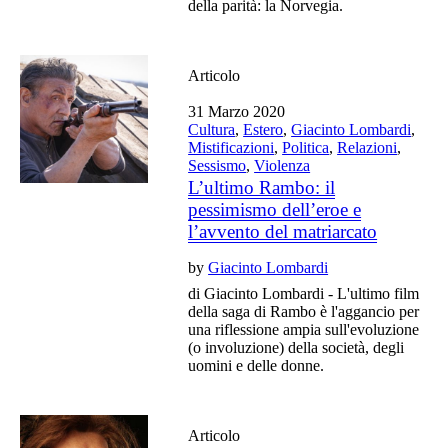
della parità: la Norvegia.
Articolo
31 Marzo 2020
Cultura
,
Estero
,
Giacinto Lombardi
,
Mistificazioni
,
Politica
,
Relazioni
,
Sessismo
,
Violenza
L’ultimo Rambo: il
pessimismo dell’eroe e
l’avvento del matriarcato
by
Giacinto Lombardi
di Giacinto Lombardi - L'ultimo film
della saga di Rambo è l'aggancio per
una riflessione ampia sull'evoluzione
(o involuzione) della società, degli
uomini e delle donne.
Articolo