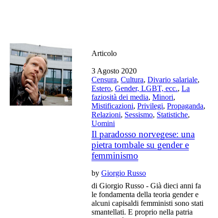
Articolo
3 Agosto 2020
Censura
,
Cultura
,
Divario salariale
,
Estero
,
Gender, LGBT, ecc.
,
La
faziosità dei media
,
Minori
,
Mistificazioni
,
Privilegi
,
Propaganda
,
Relazioni
,
Sessismo
,
Statistiche
,
Uomini
Il paradosso norvegese: una
pietra tombale su gender e
femminismo
by
Giorgio Russo
di Giorgio Russo - Già dieci anni fa
le fondamenta della teoria gender e
alcuni capisaldi femministi sono stati
smantellati. E proprio nella patria