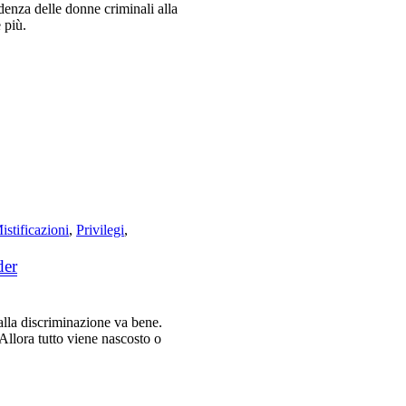
denza delle donne criminali alla
 più.
istificazioni
,
Privilegi
,
der
 alla discriminazione va bene.
Allora tutto viene nascosto o