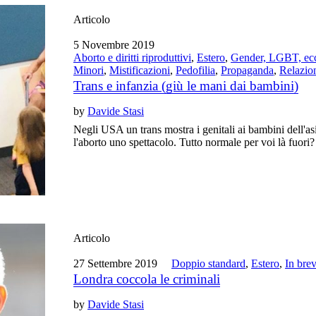
Articolo
5 Novembre 2019
Aborto e diritti riproduttivi
,
Estero
,
Gender, LGBT, ec
Minori
,
Mistificazioni
,
Pedofilia
,
Propaganda
,
Relazio
Trans e infanzia (giù le mani dai bambini)
by
Davide Stasi
Negli USA un trans mostra i genitali ai bambini dell'as
l'aborto uno spettacolo. Tutto normale per voi là fuori?
Articolo
27 Settembre 2019
Doppio standard
,
Estero
,
In bre
Londra coccola le criminali
by
Davide Stasi