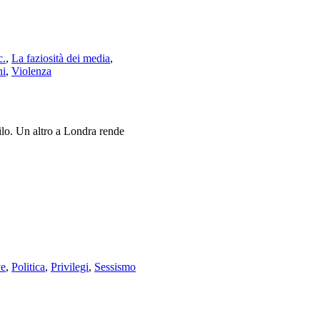
c.
,
La faziosità dei media
,
ni
,
Violenza
ilo. Un altro a Londra rende
ve
,
Politica
,
Privilegi
,
Sessismo