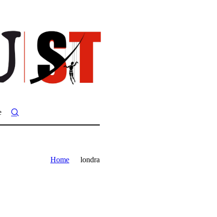
e
Home
londra