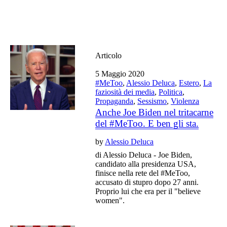
Articolo
5 Maggio 2020
#MeToo
,
Alessio Deluca
,
Estero
,
La
faziosità dei media
,
Politica
,
Propaganda
,
Sessismo
,
Violenza
Anche Joe Biden nel tritacarne
del #MeToo. E ben gli sta.
by
Alessio Deluca
di Alessio Deluca - Joe Biden,
candidato alla presidenza USA,
finisce nella rete del #MeToo,
accusato di stupro dopo 27 anni.
Proprio lui che era per il "believe
women".