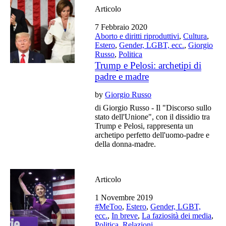
Articolo
7 Febbraio 2020
Aborto e diritti riproduttivi
,
Cultura
,
Estero
,
Gender, LGBT, ecc.
,
Giorgio
Russo
,
Politica
Trump e Pelosi: archetipi di
padre e madre
by
Giorgio Russo
di Giorgio Russo - Il "Discorso sullo
stato dell'Unione", con il dissidio tra
Trump e Pelosi, rappresenta un
archetipo perfetto dell'uomo-padre e
della donna-madre.
Articolo
1 Novembre 2019
#MeToo
,
Estero
,
Gender, LGBT,
ecc.
,
In breve
,
La faziosità dei media
,
Politica
,
Relazioni