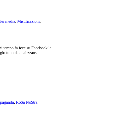
 dei media
,
Mistificazioni
,
hi tempo fa fece su Facebook la
gio tutto da analizzare.
opaganda
,
Ro$a No$tra
,