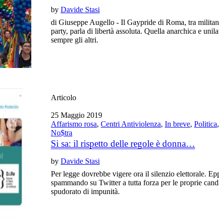
by
Davide Stasi
di Giuseppe Augello - Il Gaypride di Roma, tra militan
party, parla di libertà assoluta. Quella anarchica e unil
sempre gli altri.
Articolo
25 Maggio 2019
Affarismo rosa
,
Centri Antiviolenza
,
In breve
,
Politica
No$tra
Si sa: il rispetto delle regole è donna…
by
Davide Stasi
Per legge dovrebbe vigere ora il silenzio elettorale. Ep
spammando su Twitter a tutta forza per le proprie cand
spudorato di impunità.