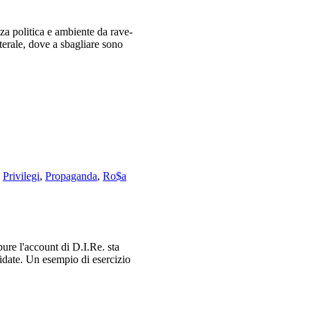
za politica e ambiente da rave-
aterale, dove a sbagliare sono
,
Privilegi
,
Propaganda
,
Ro$a
pure l'account di D.I.Re. sta
idate. Un esempio di esercizio