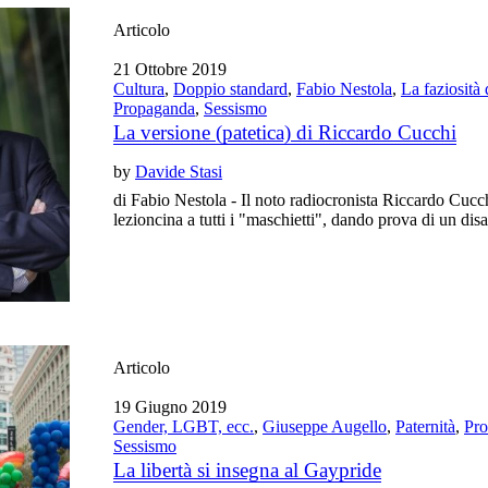
Articolo
21 Ottobre 2019
Cultura
,
Doppio standard
,
Fabio Nestola
,
La faziosità
Propaganda
,
Sessismo
La versione (patetica) di Riccardo Cucchi
by
Davide Stasi
di Fabio Nestola - Il noto radiocronista Riccardo Cucc
lezioncina a tutti i "maschietti", dando prova di un disa
Articolo
19 Giugno 2019
Gender, LGBT, ecc.
,
Giuseppe Augello
,
Paternità
,
Pr
Sessismo
La libertà si insegna al Gaypride