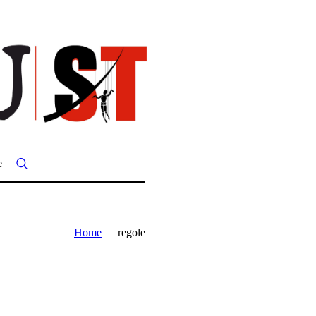
e
Home
regole