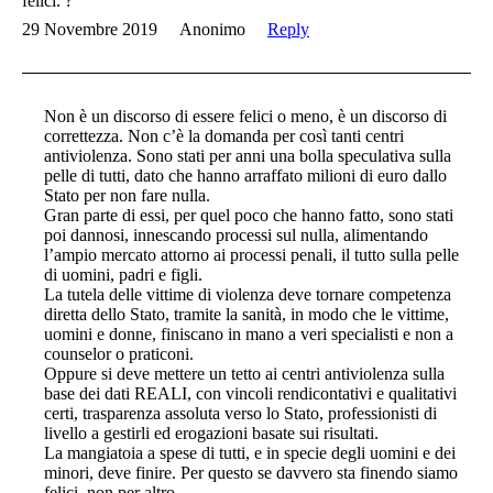
felici. ?
29 Novembre 2019
Anonimo
Reply
Non è un discorso di essere felici o meno, è un discorso di
correttezza. Non c’è la domanda per così tanti centri
antiviolenza. Sono stati per anni una bolla speculativa sulla
pelle di tutti, dato che hanno arraffato milioni di euro dallo
Stato per non fare nulla.
Gran parte di essi, per quel poco che hanno fatto, sono stati
poi dannosi, innescando processi sul nulla, alimentando
l’ampio mercato attorno ai processi penali, il tutto sulla pelle
di uomini, padri e figli.
La tutela delle vittime di violenza deve tornare competenza
diretta dello Stato, tramite la sanità, in modo che le vittime,
uomini e donne, finiscano in mano a veri specialisti e non a
counselor o praticoni.
Oppure si deve mettere un tetto ai centri antiviolenza sulla
base dei dati REALI, con vincoli rendicontativi e qualitativi
certi, trasparenza assoluta verso lo Stato, professionisti di
livello a gestirli ed erogazioni basate sui risultati.
La mangiatoia a spese di tutti, e in specie degli uomini e dei
minori, deve finire. Per questo se davvero sta finendo siamo
felici, non per altro.