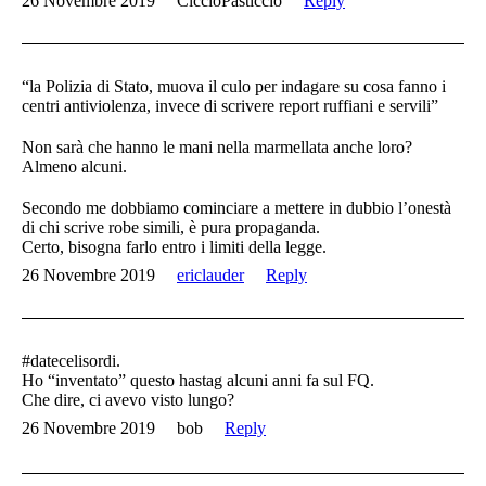
26 Novembre 2019
CiccioPasticcio
Reply
“la Polizia di Stato, muova il culo per indagare su cosa fanno i
centri antiviolenza, invece di scrivere report ruffiani e servili”
Non sarà che hanno le mani nella marmellata anche loro?
Almeno alcuni.
Secondo me dobbiamo cominciare a mettere in dubbio l’onestà
di chi scrive robe simili, è pura propaganda.
Certo, bisogna farlo entro i limiti della legge.
26 Novembre 2019
ericlauder
Reply
#datecelisordi.
Ho “inventato” questo hastag alcuni anni fa sul FQ.
Che dire, ci avevo visto lungo?
26 Novembre 2019
bob
Reply