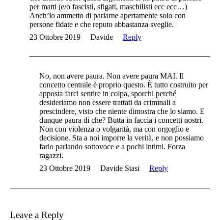
per matti (e/o fascisti, sfigati, maschilisti ecc ecc…)
Anch’io ammetto di parlarne apertamente solo con
persone fidate e che reputo abbastanza sveglie.
23 Ottobre 2019
Davide
Reply
No, non avere paura. Non avere paura MAI. Il
concetto centrale è proprio questo. È tutto costruito per
apposta farci sentire in colpa, sporchi perché
desideriamo non essere trattati da criminali a
prescindere, visto che niente dimostra che lo siamo. E
dunque paura di che? Butta in faccia i concetti nostri.
Non con violenza o volgarità, ma con orgoglio e
decisione. Sta a noi imporre la verità, e non possiamo
farlo parlando sottovoce e a pochi intimi. Forza
ragazzi.
23 Ottobre 2019
Davide Stasi
Reply
Leave a Reply