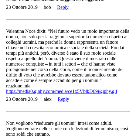
23 Ottobre 2019
bob
Reply
Valentina Noce dixit: “Nel futuro vedo un ruolo importante della
donna, non solo per la raggiunta superiorità numerica rispetto ai
colleghi uomini, ma perché la donna rappresenta un fattore
chiave nella crescita economica e sociale della società. Fin dai
tempi più antichi, però, diverso è stato il suo ruolo sociale
rispetto a quello dell’uomo. Questo viene dimostrato dalle
numerose conquiste – in tutti i settori – che ci hanno viste
protagoniste nel corso della storia, come il riconoscimento del
diritto di voto che avrebbe dovuto essere automatico come
accade e come è sempre accaduto per gli uomini.”
reazione mia:
https://media0.giphy.com/media/ce1x5VblkD69i/giphy.gif
23 Ottobre 2019
alex
Reply
Non vogliono “rieducare gli uomini” intesi come adulti.
Vogliono entrare nelle scuole con le lezioni di femminismo, così
sono soldi che entrano.