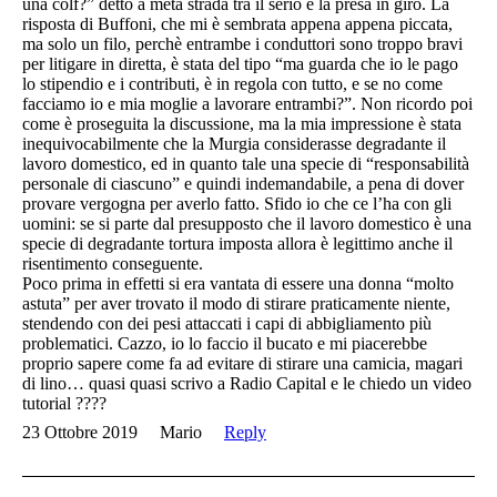
una colf?” detto a metà strada tra il serio e la presa in giro. La
risposta di Buffoni, che mi è sembrata appena appena piccata,
ma solo un filo, perchè entrambe i conduttori sono troppo bravi
per litigare in diretta, è stata del tipo “ma guarda che io le pago
lo stipendio e i contributi, è in regola con tutto, e se no come
facciamo io e mia moglie a lavorare entrambi?”. Non ricordo poi
come è proseguita la discussione, ma la mia impressione è stata
inequivocabilmente che la Murgia considerasse degradante il
lavoro domestico, ed in quanto tale una specie di “responsabilità
personale di ciascuno” e quindi indemandabile, a pena di dover
provare vergogna per averlo fatto. Sfido io che ce l’ha con gli
uomini: se si parte dal presupposto che il lavoro domestico è una
specie di degradante tortura imposta allora è legittimo anche il
risentimento conseguente.
Poco prima in effetti si era vantata di essere una donna “molto
astuta” per aver trovato il modo di stirare praticamente niente,
stendendo con dei pesi attaccati i capi di abbigliamento più
problematici. Cazzo, io lo faccio il bucato e mi piacerebbe
proprio sapere come fa ad evitare di stirare una camicia, magari
di lino… quasi quasi scrivo a Radio Capital e le chiedo un video
tutorial ????
23 Ottobre 2019
Mario
Reply