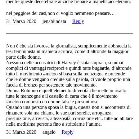
mentre queste decerebrate anzichè frenare a manetta,accelerano.
nel peggiore dei casi,non ci voglio nemmeno pensare…
31 Marzo 2020
jenablindata
Reply
Non è che sia livorosa la giornalista, semplicemente abbraccia la
tesi femminista in maniera acritica, come d’altronde la maggior
parte delle donne.
Nessuna delle accusatrici di Harvey è stata stuprata, semmai
complici di vantaggi reciproci e quindi tutte bugiarde, d’altronde
tutto il movimento #metoo si basa sulla menzogna e pretende
che le donne vengano credute sulla parola, ci vuole proprio una
faccia di bronzo per sostenere tale movimento.
Donna Rotunno è quell’elemento di verità che mette in risalto
tutte le menzogne e il castello di carta che è il movimento
#metoo composto da donne false e presuntuose.
Quando una persona sposa la bugia, questa non si accontenta di
rimanere sola ma chiama le sue pari sorelle, arroganza,
presunzione, arrivista, altezzosità, corruzione etc.. tutte ad abitare
nella medisima persona fino a stritolarne l’anima.
31 Marzo 2020
angelo
Reply