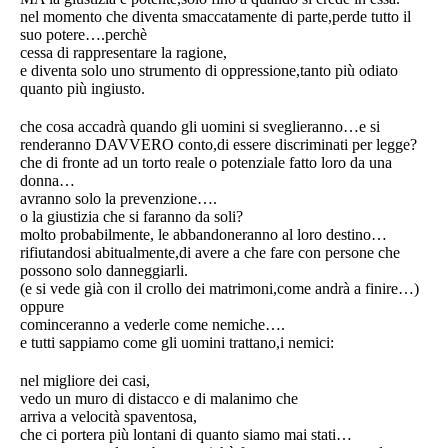
nel momento che diventa smaccatamente di parte,perde tutto il
suo potere….perchè
cessa di rappresentare la ragione,
e diventa solo uno strumento di oppressione,tanto più odiato
quanto più ingiusto.
che cosa accadrà quando gli uomini si sveglieranno…e si
renderanno DAVVERO conto,di essere discriminati per legge?
che di fronte ad un torto reale o potenziale fatto loro da una
donna…
avranno solo la prevenzione….
o la giustizia che si faranno da soli?
molto probabilmente, le abbandoneranno al loro destino…
rifiutandosi abitualmente,di avere a che fare con persone che
possono solo danneggiarli.
(e si vede già con il crollo dei matrimoni,come andrà a finire…)
oppure
cominceranno a vederle come nemiche….
e tutti sappiamo come gli uomini trattano,i nemici:
nel migliore dei casi,
vedo un muro di distacco e di malanimo che
arriva a velocità spaventosa,
che ci portera più lontani di quanto siamo mai stati…