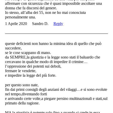
affermare con sicurezza che è quasi impossibile ascoltare una
donna che fa discorsi del genere.
Io stesso, all’alba dei 55, non ne ho mai conosciuta
personalmente una.
1 Aprile 2020
Sandro D.
Reply
queste deficienti non hanno la minima idea di quello che può
succedere,
se le cose scappano di mano.
da SEMPRE,la giustizia e la legge sono stati il baluardo che
cercavano in qualche modo di impedire il crimine…
l’oppressione dei potenti sui deboli,
fermare le vendette,
e impedire la legge del più forte.
per questo sono nate,
fin dai primi consigli degli anziani del vilaggi…e si sono evolute
nel tempo,diventando forti
e arrivando certe volte,a piegare persino multinazionali e stati,sul
primato della ragione.
MA la giustizia è potente,solo fino a quando si crede in essa.