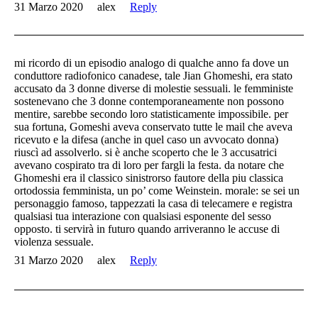
31 Marzo 2020
alex
Reply
mi ricordo di un episodio analogo di qualche anno fa dove un
conduttore radiofonico canadese, tale Jian Ghomeshi, era stato
accusato da 3 donne diverse di molestie sessuali. le femministe
sostenevano che 3 donne contemporaneamente non possono
mentire, sarebbe secondo loro statisticamente impossibile. per
sua fortuna, Gomeshi aveva conservato tutte le mail che aveva
ricevuto e la difesa (anche in quel caso un avvocato donna)
riuscì ad assolverlo. si è anche scoperto che le 3 accusatrici
avevano cospirato tra di loro per fargli la festa. da notare che
Ghomeshi era il classico sinistrorso fautore della piu classica
ortodossia femminista, un po’ come Weinstein. morale: se sei un
personaggio famoso, tappezzati la casa di telecamere e registra
qualsiasi tua interazione con qualsiasi esponente del sesso
opposto. ti servirà in futuro quando arriveranno le accuse di
violenza sessuale.
31 Marzo 2020
alex
Reply