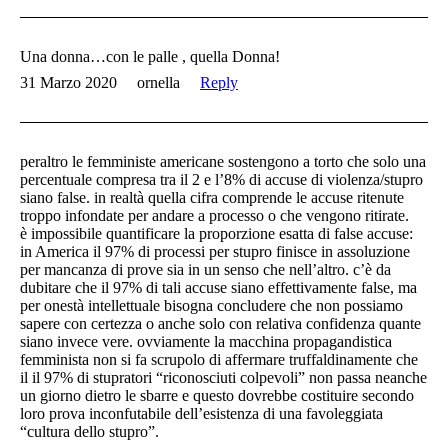
Una donna…con le palle , quella Donna!
31 Marzo 2020
ornella
Reply
peraltro le femministe americane sostengono a torto che solo una
percentuale compresa tra il 2 e l’8% di accuse di violenza/stupro
siano false. in realtà quella cifra comprende le accuse ritenute
troppo infondate per andare a processo o che vengono ritirate.
è impossibile quantificare la proporzione esatta di false accuse:
in America il 97% di processi per stupro finisce in assoluzione
per mancanza di prove sia in un senso che nell’altro. c’è da
dubitare che il 97% di tali accuse siano effettivamente false, ma
per onestà intellettuale bisogna concludere che non possiamo
sapere con certezza o anche solo con relativa confidenza quante
siano invece vere. ovviamente la macchina propagandistica
femminista non si fa scrupolo di affermare truffaldinamente che
il il 97% di stupratori “riconosciuti colpevoli” non passa neanche
un giorno dietro le sbarre e questo dovrebbe costituire secondo
loro prova inconfutabile dell’esistenza di una favoleggiata
“cultura dello stupro”.