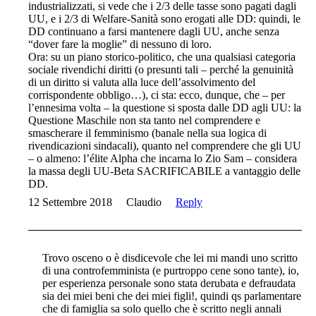
industrializzati, si vede che i 2/3 delle tasse sono pagati dagli
UU, e i 2/3 di Welfare-Sanità sono erogati alle DD: quindi, le
DD continuano a farsi mantenere dagli UU, anche senza
“dover fare la moglie” di nessuno di loro.
Ora: su un piano storico-politico, che una qualsiasi categoria
sociale rivendichi diritti (o presunti tali – perché la genuinità
di un diritto si valuta alla luce dell’assolvimento del
corrispondente obbligo…), ci sta: ecco, dunque, che – per
l’ennesima volta – la questione si sposta dalle DD agli UU: la
Questione Maschile non sta tanto nel comprendere e
smascherare il femminismo (banale nella sua logica di
rivendicazioni sindacali), quanto nel comprendere che gli UU
– o almeno: l’élite Alpha che incarna lo Zio Sam – considera
la massa degli UU-Beta SACRIFICABILE a vantaggio delle
DD.
12 Settembre 2018
Claudio
Reply
Trovo osceno o è disdicevole che lei mi mandi uno scritto
di una controfemminista (e purtroppo cene sono tante), io,
per esperienza personale sono stata derubata e defraudata
sia dei miei beni che dei miei figli!, quindi qs parlamentare
che di famiglia sa solo quello che è scritto negli annali