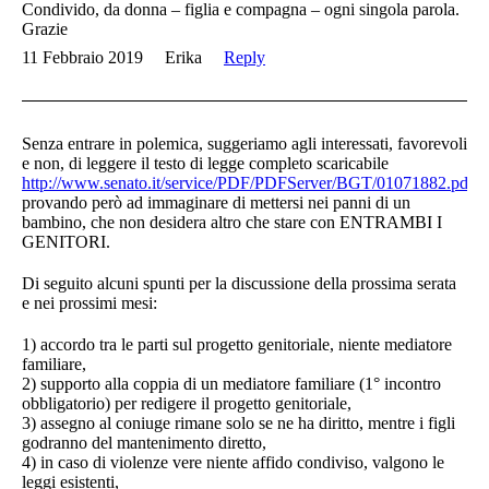
Condivido, da donna – figlia e compagna – ogni singola parola.
Grazie
11 Febbraio 2019
Erika
Reply
Senza entrare in polemica, suggeriamo agli interessati, favorevoli
e non, di leggere il testo di legge completo scaricabile
http://www.senato.it/service/PDF/PDFServer/BGT/01071882.pdf
provando però ad immaginare di mettersi nei panni di un
bambino, che non desidera altro che stare con ENTRAMBI I
GENITORI.
Di seguito alcuni spunti per la discussione della prossima serata
e nei prossimi mesi:
1) accordo tra le parti sul progetto genitoriale, niente mediatore
familiare,
2) supporto alla coppia di un mediatore familiare (1° incontro
obbligatorio) per redigere il progetto genitoriale,
3) assegno al coniuge rimane solo se ne ha diritto, mentre i figli
godranno del mantenimento diretto,
4) in caso di violenze vere niente affido condiviso, valgono le
leggi esistenti,