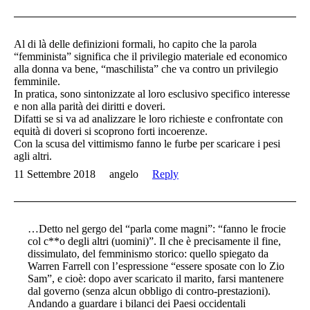
Al di là delle definizioni formali, ho capito che la parola
“femminista” significa che il privilegio materiale ed economico
alla donna va bene, “maschilista” che va contro un privilegio
femminile.
In pratica, sono sintonizzate al loro esclusivo specifico interesse
e non alla parità dei diritti e doveri.
Difatti se si va ad analizzare le loro richieste e confrontate con
equità di doveri si scoprono forti incoerenze.
Con la scusa del vittimismo fanno le furbe per scaricare i pesi
agli altri.
11 Settembre 2018
angelo
Reply
…Detto nel gergo del “parla come magni”: “fanno le frocie
col c**o degli altri (uomini)”. Il che è precisamente il fine,
dissimulato, del femminismo storico: quello spiegato da
Warren Farrell con l’espressione “essere sposate con lo Zio
Sam”, e cioè: dopo aver scaricato il marito, farsi mantenere
dal governo (senza alcun obbligo di contro-prestazioni).
Andando a guardare i bilanci dei Paesi occidentali