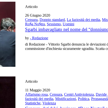
Articolo
26 Giugno 2020
Censura
,
Doppio standard
,
La faziosità dei media
,
Mist
Ro$a No$tra
,
Sessismo
,
Uomini
Sgarbi imbavagliato nel nome del “donnism
by
- Redazione
di Redazione - Vittorio Sgarbi denuncia le deviazioni 
commissione d'inchiesta sicuramente sgradita. Scatta co
Articolo
11 Maggio 2020
Affarismo rosa
,
Censura
,
Centri Antiviolenza
,
Davide 
faziosità dei media
,
Mistificazioni
,
Politica
,
Propagand
Statistiche
,
Violenza