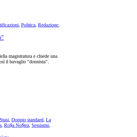
ificazioni
,
Politica
,
Redazione
,
o”
della magistratura e chiede una
sì il bavaglio "donnista".
Stasi
,
Doppio standard
,
La
a
,
Ro$a No$tra
,
Sessismo
,