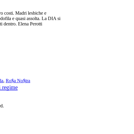
ro costi. Madri lesbiche e
edofila e quasi assolta. La DIA si
i dentro. Elena Perotti
da
,
Ro$a No$tra
i regime
rd.