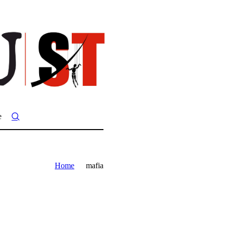
e
Home
mafia