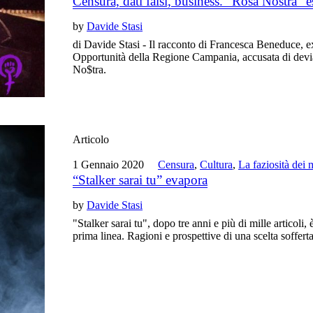
Censura, dati falsi, business. “Rosa Nostra” es
by
Davide Stasi
di Davide Stasi - Il racconto di Francesca Beneduce, ex
Opportunità della Regione Campania, accusata di dev
No$tra.
Articolo
1 Gennaio 2020
Censura
,
Cultura
,
La faziosità dei 
“Stalker sarai tu” evapora
by
Davide Stasi
"Stalker sarai tu", dopo tre anni e più di mille articoli
prima linea. Ragioni e prospettive di una scelta sofferta