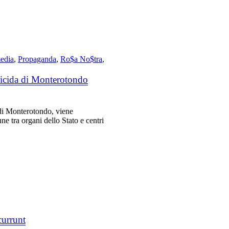
media
,
Propaganda
,
Ro$a No$tra
,
tricida di Monterotondo
 di Monterotondo, viene
ne tra organi dello Stato e centri
currunt