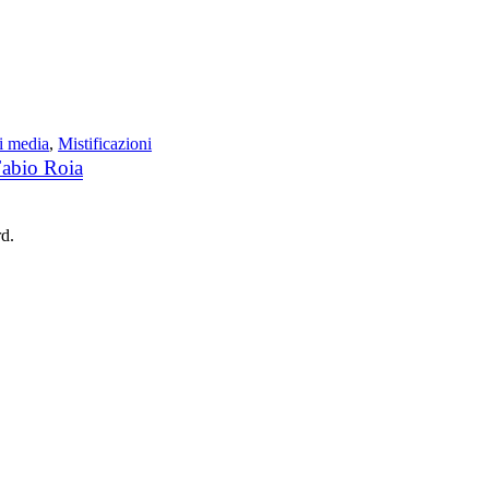
ei media
,
Mistificazioni
Fabio Roia
rd.