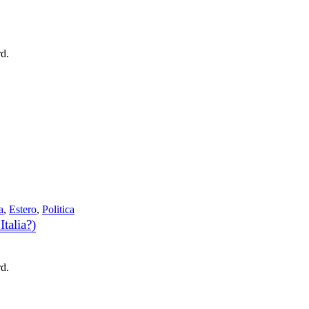
rd.
a
,
Estero
,
Politica
talia?)
rd.