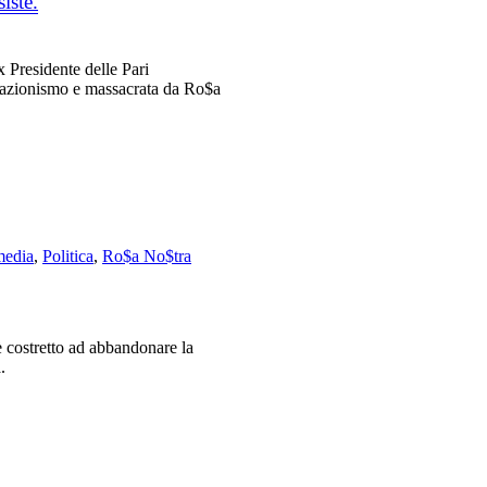
iste.
 Presidente delle Pari
iazionismo e massacrata da Ro$a
media
,
Politica
,
Ro$a No$tra
, è costretto ad abbandonare la
.