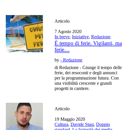
Articolo
7 Agosto 2020
In breve
,
Iniziative
,
Redazione
È tempo di ferie. Vigilanti, ma
ferie…
by
- Redazione
di Redazione - Giunge il tempo delle
ferie, dei resoconti e degli annunci
per la programmazione futura. Con
una visibilità crescente e grandi
progetti in cantiere.
Articolo
19 Maggio 2020
Cultura
,
Davide Stasi
,
Doppio
standard
,
La faziosità dei media
,