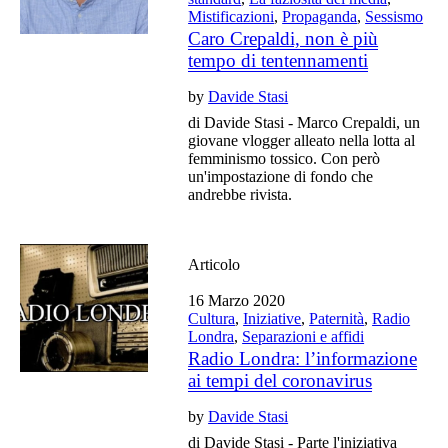
Mistificazioni
,
Propaganda
,
Sessismo
Caro Crepaldi, non è più
tempo di tentennamenti
by
Davide Stasi
di Davide Stasi - Marco Crepaldi, un
giovane vlogger alleato nella lotta al
femminismo tossico. Con però
un'impostazione di fondo che
andrebbe rivista.
Articolo
16 Marzo 2020
Cultura
,
Iniziative
,
Paternità
,
Radio
Londra
,
Separazioni e affidi
Radio Londra: l’informazione
ai tempi del coronavirus
by
Davide Stasi
di Davide Stasi - Parte l'iniziativa