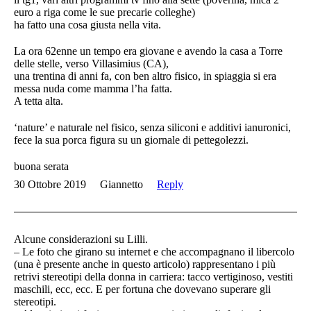
euro a riga come le sue precarie colleghe)
ha fatto una cosa giusta nella vita.
La ora 62enne un tempo era giovane e avendo la casa a Torre
delle stelle, verso Villasimius (CA),
una trentina di anni fa, con ben altro fisico, in spiaggia si era
messa nuda come mamma l’ha fatta.
A tetta alta.
‘nature’ e naturale nel fisico, senza siliconi e additivi ianuronici,
fece la sua porca figura su un giornale di pettegolezzi.
buona serata
30 Ottobre 2019
Giannetto
Reply
Alcune considerazioni su Lilli.
– Le foto che girano su internet e che accompagnano il libercolo
(una è presente anche in questo articolo) rappresentano i più
retrivi stereotipi della donna in carriera: tacco vertiginoso, vestiti
maschili, ecc, ecc. E per fortuna che dovevano superare gli
stereotipi.