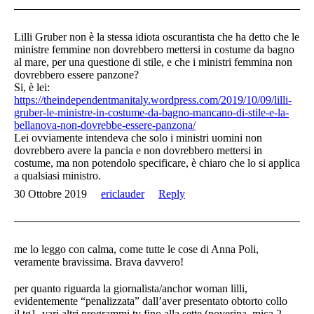
Lilli Gruber non è la stessa idiota oscurantista che ha detto che le
ministre femmine non dovrebbero mettersi in costume da bagno
al mare, per una questione di stile, e che i ministri femmina non
dovrebbero essere panzone?
Si, è lei:
https://theindependentmanitaly.wordpress.com/2019/10/09/lilli-
gruber-le-ministre-in-costume-da-bagno-mancano-di-stile-e-la-
bellanova-non-dovrebbe-essere-panzona/
Lei ovviamente intendeva che solo i ministri uomini non
dovrebbero avere la pancia e non dovrebbero mettersi in
costume, ma non potendolo specificare, è chiaro che lo si applica
a qualsiasi ministro.
30 Ottobre 2019
ericlauder
Reply
me lo leggo con calma, come tutte le cose di Anna Poli,
veramente bravissima. Brava davvero!
per quanto riguarda la giornalista/anchor woman lilli,
evidentemente “penalizzata” dall’aver presentato obtorto collo
il tg1, vari altri programmi tv fino alla sette (poverina, mica 2