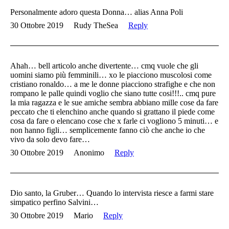
Personalmente adoro questa Donna… alias Anna Poli
30 Ottobre 2019
Rudy TheSea
Reply
Ahah… bell articolo anche divertente… cmq vuole che gli
uomini siamo più femminili… xo le piacciono muscolosi come
cristiano ronaldo… a me le donne piacciono strafighe e che non
rompano le palle quindi voglio che siano tutte cosi!!!.. cmq pure
la mia ragazza e le sue amiche sembra abbiano mille cose da fare
peccato che ti elenchino anche quando si grattano il piede come
cosa da fare o elencano cose che x farle ci vogliono 5 minuti… e
non hanno figli… semplicemente fanno ciò che anche io che
vivo da solo devo fare…
30 Ottobre 2019
Anonimo
Reply
Dio santo, la Gruber… Quando lo intervista riesce a farmi stare
simpatico perfino Salvini…
30 Ottobre 2019
Mario
Reply