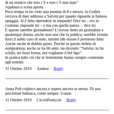
di un nemico che non c’è e non c’è mai stato”
Applausi a scena aperta.
Poco tempo fa ho visto una puntata di 8 e mezzo, la Gruber
cercava di dare addosso a Salvini per quanto riguarda la famosa
spiaggia. Si è fatto riprendere in mutande! Dice lei – ero in
costume, risponde lui – e ma con quella panza… dice lei.
E questo sarebbe giornalismo? L’avesse detto un giornalista a
qualunque donna, anche non una che fa politica, sarebbe venuto
fuori il solito caso di stato, mentre alle donne è permesso tutto.
Anche uscite di dubbio gusto. Perché in questo delirio di
onnipotenza, anche se ha 60 anni, sta dicendo: “Salvini, tu fai
schifo, sei fuori forma, noi vogliamo il bel figo”.
In pratica tutto ciò che le femministe hanno sempre contestato
agli uomini.
31 Ottobre 2019
Andrea
Reply
Anna Poli colpisce ancora e supera ancora se stessa. Di una
precisione balistica, come sempre. Grazie
31 Ottobre 2019
CiccioPasticcio
Reply