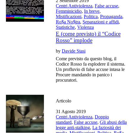
2 Settembre 2019
Centri Antiviolenza
,
False accuse
,
Femminicidio
,
In breve
,
Mistificazioni
,
Politica
,
Propaganda
,
Ro$a No$tra
,
Separazioni e affidi
,
Statistiche
,
Violenza
E (come previsto) il “Codice
Rosso” implode
by
Davide Stasi
Come previsto da questo blog, il
Codice Rosso fa esplodere il sistema.
Un profluvio di false accuse intasa le
Procure mandando in panico i
procuratori.
Articolo
31 Agosto 2019
Centri Antiviolenza
,
Doppio
standard
,
False accuse
,
Gli abusi della
legge anti-stalking
,
La faziosità dei
media
,
Mistificazioni
,
Politica
,
Ro$a