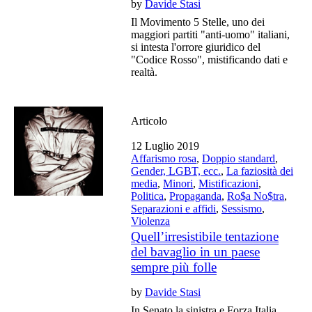
by
Davide Stasi
Il Movimento 5 Stelle, uno dei
maggiori partiti "anti-uomo" italiani,
si intesta l'orrore giuridico del
"Codice Rosso", mistificando dati e
realtà.
Articolo
12 Luglio 2019
Affarismo rosa
,
Doppio standard
,
Gender, LGBT, ecc.
,
La faziosità dei
media
,
Minori
,
Mistificazioni
,
Politica
,
Propaganda
,
Ro$a No$tra
,
Separazioni e affidi
,
Sessismo
,
Violenza
Quell’irresistibile tentazione
del bavaglio in un paese
sempre più folle
by
Davide Stasi
In Senato la sinistra e Forza Italia