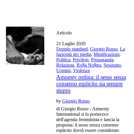
Articolo
21 Luglio 2020
Doppio standard
,
Giorgio Russo
,
La
faziosità dei media
,
Mistificazioni
,
Politica
,
Privilegi
,
Propaganda
,
Relazioni
,
Ro$a No$tra
,
Sessismo
,
Uomini
,
Violenza
Amnesty ordina: il sesso senza
consenso esplicito sia sempre
stupro
by
Giorgio Russo
di Giorgio Russo - Amnesty
International si fa portavoce
dell'agenda femminista e lancia la
proposta: il sesso senza consenso
esplicito dovrà essere considerato