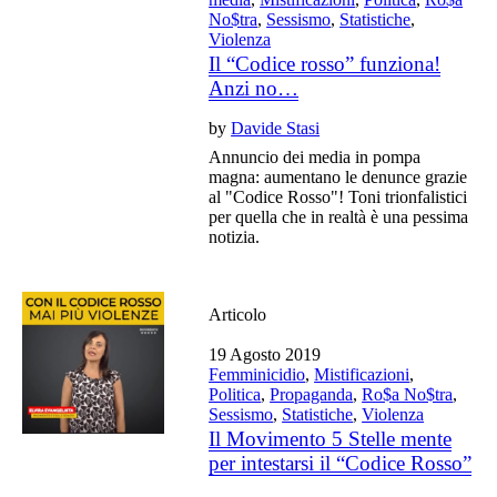
No$tra
,
Sessismo
,
Statistiche
,
Violenza
Il “Codice rosso” funziona!
Anzi no…
by
Davide Stasi
Annuncio dei media in pompa
magna: aumentano le denunce grazie
al "Codice Rosso"! Toni trionfalistici
per quella che in realtà è una pessima
notizia.
Articolo
19 Agosto 2019
Femminicidio
,
Mistificazioni
,
Politica
,
Propaganda
,
Ro$a No$tra
,
Sessismo
,
Statistiche
,
Violenza
Il Movimento 5 Stelle mente
per intestarsi il “Codice Rosso”