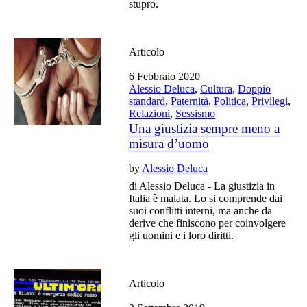
stupro.
Articolo
6 Febbraio 2020
Alessio Deluca
,
Cultura
,
Doppio
standard
,
Paternità
,
Politica
,
Privilegi
,
Relazioni
,
Sessismo
Una giustizia sempre meno a
misura d’uomo
by
Alessio Deluca
di Alessio Deluca - La giustizia in
Italia è malata. Lo si comprende dai
suoi conflitti interni, ma anche da
derive che finiscono per coinvolgere
gli uomini e i loro diritti.
Articolo