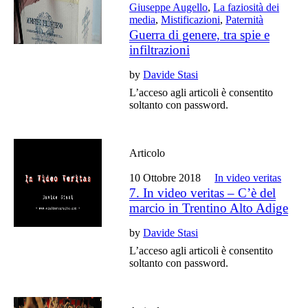
Giuseppe Augello
,
La faziosità dei
media
,
Mistificazioni
,
Paternità
Guerra di genere, tra spie e
infiltrazioni
by
Davide Stasi
L’acceso agli articoli è consentito
soltanto con password.
Articolo
10 Ottobre 2018
In video veritas
7. In video veritas – C’è del
marcio in Trentino Alto Adige
by
Davide Stasi
L’acceso agli articoli è consentito
soltanto con password.