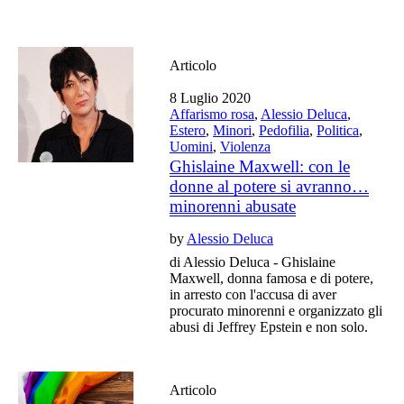
Articolo
8 Luglio 2020
Affarismo rosa
,
Alessio Deluca
,
Estero
,
Minori
,
Pedofilia
,
Politica
,
Uomini
,
Violenza
Ghislaine Maxwell: con le
donne al potere si avranno…
minorenni abusate
by
Alessio Deluca
di Alessio Deluca - Ghislaine
Maxwell, donna famosa e di potere,
in arresto con l'accusa di aver
procurato minorenni e organizzato gli
abusi di Jeffrey Epstein e non solo.
Articolo