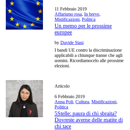
11 Febbraio 2019
Affarismo rosa
,
In breve
,
Mistificazioni
,
Politica
Un memo per le prossime
europee
by
Davide Stasi
I bandi UE contro la discriminazione
applicabili a chiunque tranne che agli
uomini. Ricordiamocelo alle prossime
elezioni.
Articolo
6 Febbraio 2019
Anna Poli
,
Cultura
,
Mistificazioni
,
Politica
5Stelle: paura di chi sbraita?
Dovreste averne delle matite di
chi tace