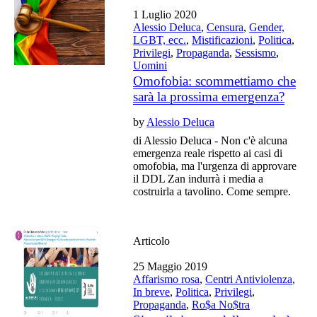
1 Luglio 2020
Alessio Deluca
,
Censura
,
Gender,
LGBT, ecc.
,
Mistificazioni
,
Politica
,
Privilegi
,
Propaganda
,
Sessismo
,
Uomini
Omofobia: scommettiamo che
sarà la prossima emergenza?
by
Alessio Deluca
di Alessio Deluca - Non c'è alcuna
emergenza reale rispetto ai casi di
omofobia, ma l'urgenza di approvare
il DDL Zan indurrà i media a
costruirla a tavolino. Come sempre.
Articolo
25 Maggio 2019
Affarismo rosa
,
Centri Antiviolenza
,
In breve
,
Politica
,
Privilegi
,
Propaganda
,
Ro$a No$tra