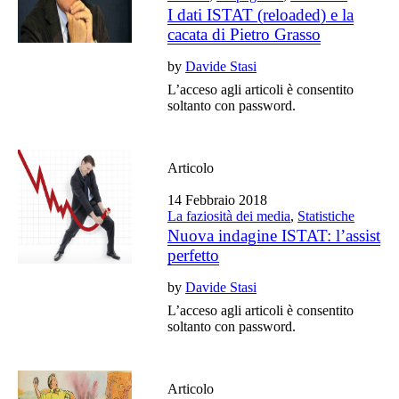
I dati ISTAT (reloaded) e la
cacata di Pietro Grasso
by
Davide Stasi
L’acceso agli articoli è consentito
soltanto con password.
Articolo
14 Febbraio 2018
La faziosità dei media
,
Statistiche
Nuova indagine ISTAT: l’assist
perfetto
by
Davide Stasi
L’acceso agli articoli è consentito
soltanto con password.
Articolo