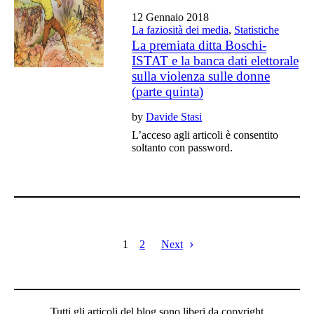
12 Gennaio 2018
La faziosità dei media
,
Statistiche
La premiata ditta Boschi-
ISTAT e la banca dati elettorale
sulla violenza sulle donne
(parte quinta)
by
Davide Stasi
L’acceso agli articoli è consentito
soltanto con password.
1
2
Next
Tutti gli articoli del blog sono liberi da copyright