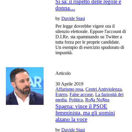
Si sa: il rispetto delle regole è
donna…
by
Davide Stasi
Per legge dovrebbe vigere ora il
silenzio elettorale. Eppure l'account di
D.I.Re. sta spammando su Twitter a
tutta forza per le proprie candidate.
Un esempio di esercizio spudorato di
impunità.
Articolo
30 Aprile 2019
Affarismo rosa
,
Centri Antiviolenza
,
Estero
,
False accuse
,
La faziosità dei
media
,
Politica
,
Ro$a No$tra
Spagna: vince il PSOE
femminista, ma gli uomini
alzano la voce
by
Davide Stasi