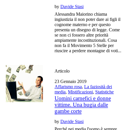
by
Davide Stasi
Alessandra Maiorino chiama
ingiustizia il non poter dare ai figli il
cognome materno e per questo
presenta un disegno di legge. Come
se non ci fossero altre priorità
ampiamente incostituzionali. Cosa
non fa il Movimento 5 Stelle per
riuscire a perdere montagne di voti...
Articolo
23 Gennaio 2019
Affarismo rosa
,
La faziosità dei
media
,
Mistificazioni
,
Statistiche
Uomini carnefici e donne
vittime. Una bugia dalle
gambe corte
by
Davide Stasi
Perché nei media l'uomo è sempre