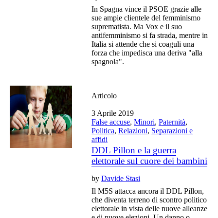
In Spagna vince il PSOE grazie alle
sue ampie clientele del femminismo
suprematista. Ma Vox e il suo
antifemminismo si fa strada, mentre in
Italia si attende che si coaguli una
forza che impedisca una deriva "alla
spagnola".
Articolo
3 Aprile 2019
False accuse
,
Minori
,
Paternità
,
Politica
,
Relazioni
,
Separazioni e
affidi
DDL Pillon e la guerra
elettorale sul cuore dei bambini
by
Davide Stasi
Il M5S attacca ancora il DDL Pillon,
che diventa terreno di scontro politico
elettorale in vista delle nuove alleanze
e di nuove elezioni. Un danno o