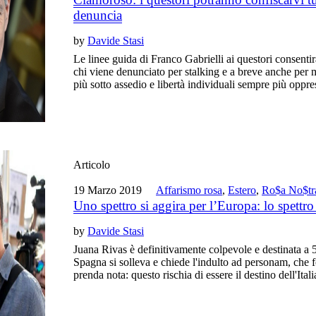
denuncia
by
Davide Stasi
Le linee guida di Franco Gabrielli ai questori consentira
chi viene denunciato per stalking e a breve anche per
più sotto assedio e libertà individuali sempre più oppre
Articolo
19 Marzo 2019
Affarismo rosa
,
Estero
,
Ro$a No$tr
Uno spettro si aggira per l’Europa: lo spett
by
Davide Stasi
Juana Rivas è definitivamente colpevole e destinata a 5
Spagna si solleva e chiede l'indulto ad personam, che 
prenda nota: questo rischia di essere il destino dell'Itali