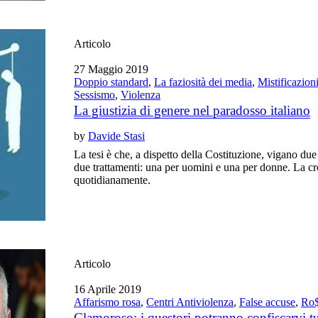
Articolo
27 Maggio 2019
Doppio standard
,
La faziosità dei media
,
Mistificazion
Sessismo
,
Violenza
La giustizia di genere nel paradosso italiano
by
Davide Stasi
La tesi è che, a dispetto della Costituzione, vigano du
due trattamenti: una per uomini e una per donne. La cr
quotidianamente.
Articolo
16 Aprile 2019
Affarismo rosa
,
Centri Antiviolenza
,
False accuse
,
Ro$
Clamoroso: i questori potranno confiscarvi t