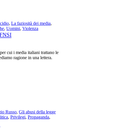
cidio
,
La faziosità dei media
,
che
,
Uomini
,
Violenza
 FNSI
er cui i media italiani trattano le
ediamo ragione in una lettera.
gio Russo
,
Gli abusi della legge
itica
,
Privilegi
,
Propaganda
,