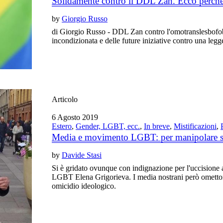
Solidamente contro il DDL Zan. Ecco perché
by
Giorgio Russo
di Giorgio Russo - DDL Zan contro l'omotranslesbofobi
incondizionata e delle future iniziative contro una legge 
Articolo
6 Agosto 2019
Estero
,
Gender, LGBT, ecc.
,
In breve
,
Mistificazioni
,
Media e movimento LGBT: per manipolare sp
by
Davide Stasi
Si è gridato ovunque con indignazione per l'uccisione a
LGBT Elena Grigorieva. I media nostrani però omettono
omicidio ideologico.