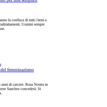
nno la confisca di tutti i beni a
 maltrattamenti. Uomini sempre
sse.
a
ro del femminazismo
 anni di carcere. Rosa Nostra in
forse Sanchez concederà. Si
a.