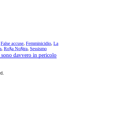
,
False accuse
,
Femminicidio
,
La
a
,
Ro$a No$tra
,
Sessismo
ia sono davvero in pericolo
rd.