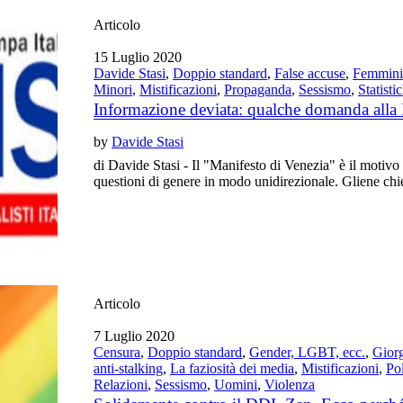
Articolo
15 Luglio 2020
Davide Stasi
,
Doppio standard
,
False accuse
,
Femmini
Minori
,
Mistificazioni
,
Propaganda
,
Sessismo
,
Statisti
Informazione deviata: qualche domanda alla
by
Davide Stasi
di Davide Stasi - Il "Manifesto di Venezia" è il motivo p
questioni di genere in modo unidirezionale. Gliene chi
Articolo
7 Luglio 2020
Censura
,
Doppio standard
,
Gender, LGBT, ecc.
,
Gior
anti-stalking
,
La faziosità dei media
,
Mistificazioni
,
Pol
Relazioni
,
Sessismo
,
Uomini
,
Violenza