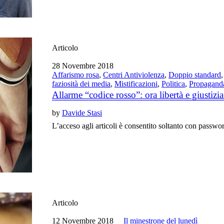
Articolo
28 Novembre 2018
Affarismo rosa
,
Centri Antiviolenza
,
Doppio standard
faziosità dei media
,
Mistificazioni
,
Politica
,
Propagand
Allarme “codice rosso”: ora libertà e giustiz
by
Davide Stasi
L’acceso agli articoli è consentito soltanto con passwo
Articolo
12 Novembre 2018
Il minestrone del lunedì