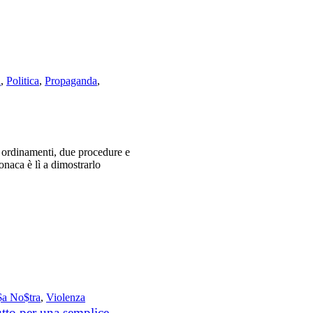
i
,
Politica
,
Propaganda
,
e ordinamenti, due procedure e
onaca è lì a dimostrarlo
a No$tra
,
Violenza
utto per una semplice