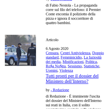
di Fabio Nestola - La propaganda
corre sul filo del telefono: il Premier
Conte encomia il poliziotto della
pizza e ignora il soccorritore di
quattro bambini.
Articolo
6 Agosto 2020
Censura
,
Centri Antiviolenza
,
Doppio
standard
,
Femminicidio
,
La faziosità
dei media
,
Mistificazioni
,
Politica
,
Ro$a No$tra
,
Sessismo
,
Statistiche
,
Uomini
,
Violenza
Tutti pronti per il dossier del
Ministero dell’Interno?
by
- Redazione
di Redazione - È imminente l'uscita
del dossier del Ministero dell'Interno
sui reati in Italia, con il solito