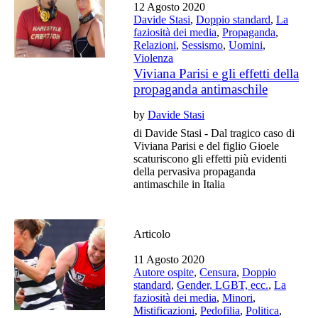
12 Agosto 2020
Davide Stasi
,
Doppio standard
,
La
faziosità dei media
,
Propaganda
,
Relazioni
,
Sessismo
,
Uomini
,
Violenza
Viviana Parisi e gli effetti della
propaganda antimaschile
by
Davide Stasi
di Davide Stasi - Dal tragico caso di
Viviana Parisi e del figlio Gioele
scaturiscono gli effetti più evidenti
della pervasiva propaganda
antimaschile in Italia
Articolo
11 Agosto 2020
Autore ospite
,
Censura
,
Doppio
standard
,
Gender, LGBT, ecc.
,
La
faziosità dei media
,
Minori
,
Mistificazioni
,
Pedofilia
,
Politica
,