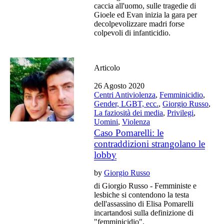
caccia all'uomo, sulle tragedie di
Gioele ed Evan inizia la gara per
decolpevolizzare madri forse
colpevoli di infanticidio.
Articolo
26 Agosto 2020
Centri Antiviolenza
,
Femminicidio
,
Gender, LGBT, ecc.
,
Giorgio Russo
,
La faziosità dei media
,
Privilegi
,
Uomini
,
Violenza
Caso Pomarelli: le
contraddizioni strangolano le
lobby
by
Giorgio Russo
di Giorgio Russo - Femministe e
lesbiche si contendono la testa
dell'assassino di Elisa Pomarelli
incartandosi sulla definizione di
"femminicidio".