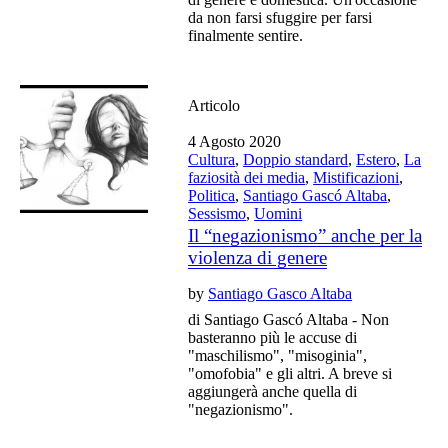
da non farsi sfuggire per farsi
finalmente sentire.
Articolo
4 Agosto 2020
Cultura
,
Doppio standard
,
Estero
,
La
faziosità dei media
,
Mistificazioni
,
Politica
,
Santiago Gascó Altaba
,
Sessismo
,
Uomini
Il “negazionismo” anche per la
violenza di genere
by
Santiago Gasco Altaba
di Santiago Gascó Altaba - Non
basteranno più le accuse di
"maschilismo", "misoginia",
"omofobia" e gli altri. A breve si
aggiungerà anche quella di
"negazionismo".