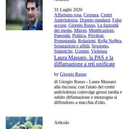
31 Luglio 2020
Affarismo rosa
,
Censura
,
Centri
Antiviolenza
,
Doppio standard
,
False
accuse
,
Giorgio Russo
,
La faziosità
dei media
,
Minori
,
Mistificazioni
,
Paternità
,
Politica
,
Privilegi
,
Propaganda
,
Relazioni
,
Ro$a No$tra
,
Separazioni e affidi
,
Sessismo
,
Statistiche
,
Uomini
,
Violenza
Laura Massaro, la PAS e la
diffamazione a reti unificate
by
Giorgio Russo
di Giorgio Russo - Laura Massaro
alla riscossa: con l'aiuto dei centri
antiviolenza coinvolge grossi media e
subito diffamazione e menzogna si
diffondono a macchia d'olio.
Articolo