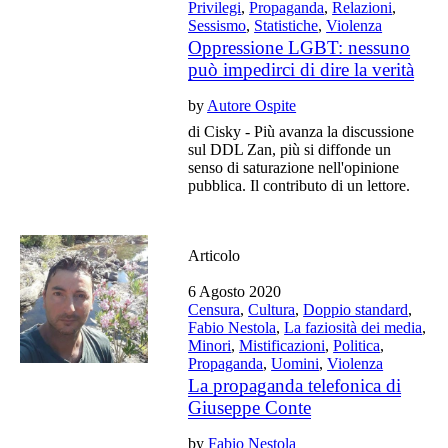
Privilegi
,
Propaganda
,
Relazioni
,
Sessismo
,
Statistiche
,
Violenza
Oppressione LGBT: nessuno
può impedirci di dire la verità
by
Autore Ospite
di Cisky - Più avanza la discussione
sul DDL Zan, più si diffonde un
senso di saturazione nell'opinione
pubblica. Il contributo di un lettore.
Articolo
6 Agosto 2020
Censura
,
Cultura
,
Doppio standard
,
Fabio Nestola
,
La faziosità dei media
,
Minori
,
Mistificazioni
,
Politica
,
Propaganda
,
Uomini
,
Violenza
La propaganda telefonica di
Giuseppe Conte
by
Fabio Nestola