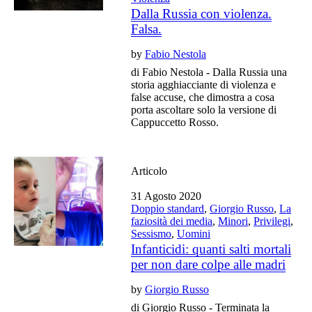
Dalla Russia con violenza.
Falsa.
by
Fabio Nestola
di Fabio Nestola - Dalla Russia una
storia agghiacciante di violenza e
false accuse, che dimostra a cosa
porta ascoltare solo la versione di
Cappuccetto Rosso.
Articolo
31 Agosto 2020
Doppio standard
,
Giorgio Russo
,
La
faziosità dei media
,
Minori
,
Privilegi
,
Sessismo
,
Uomini
Infanticidi: quanti salti mortali
per non dare colpe alle madri
by
Giorgio Russo
di Giorgio Russo - Terminata la