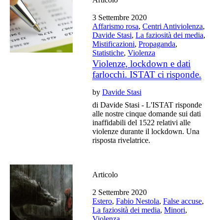
3 Settembre 2020
Affarismo rosa
,
Centri Antiviolenza
,
Davide Stasi
,
La faziosità dei media
,
Mistificazioni
,
Propaganda
,
Statistiche
,
Violenza
Violenze, lockdown e dati
farlocchi. ISTAT ci risponde.
by
Davide Stasi
di Davide Stasi - L'ISTAT risponde
alle nostre cinque domande sui dati
inaffidabili del 1522 relativi alle
violenze durante il lockdown. Una
risposta rivelatrice.
Articolo
2 Settembre 2020
Estero
,
Fabio Nestola
,
False accuse
,
La faziosità dei media
,
Minori
,
Violenza