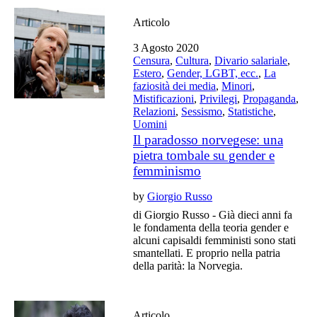
Articolo
3 Agosto 2020
Censura
,
Cultura
,
Divario salariale
,
Estero
,
Gender, LGBT, ecc.
,
La
faziosità dei media
,
Minori
,
Mistificazioni
,
Privilegi
,
Propaganda
,
Relazioni
,
Sessismo
,
Statistiche
,
Uomini
Il paradosso norvegese: una
pietra tombale su gender e
femminismo
by
Giorgio Russo
di Giorgio Russo - Già dieci anni fa
le fondamenta della teoria gender e
alcuni capisaldi femministi sono stati
smantellati. E proprio nella patria
della parità: la Norvegia.
Articolo