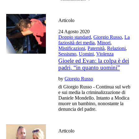
Articolo
24 Agosto 2020
Doppio standard
,
Giorgio Russo
,
La
faziosità dei media
,
Minori
,
Mistificazioni
,
Paternità
,
Relazioni
,
Sessismo
,
Uomini
,
Violenza
Gioele ed Evan: la colpa è dei
padri, “in quanto uomini”
by
Giorgio Russo
di Giorgio Russo - Continua sul web
e sui media la criminalizzazione di
Daniele Mondello. Intanto a Modica
muore un bambino, nonostante la
denuncia del padre.
Articolo