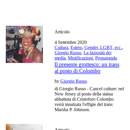
Articolo
4 Settembre 2020
Cultura
,
Estero
,
Gender, LGBT, ecc.
,
Giorgio Russo
,
La faziosità dei
media
,
Mistificazioni
,
Propaganda
Il presente grottesco: un trans
al posto di Colombo
by
Giorgio Russo
di Giorgio Russo - Cancel culture: nel
New Jersey al posto della statua
abbattuta di Cristoforo Colombo
verrà innalzata l'effigie del trans
Marsha P. Johnson.
Articolo