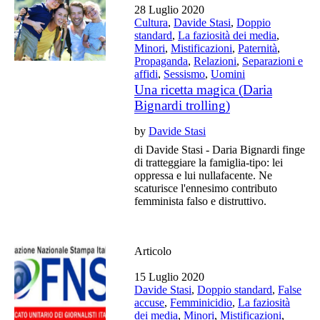
28 Luglio 2020
Cultura
,
Davide Stasi
,
Doppio
standard
,
La faziosità dei media
,
Minori
,
Mistificazioni
,
Paternità
,
Propaganda
,
Relazioni
,
Separazioni e
affidi
,
Sessismo
,
Uomini
Una ricetta magica (Daria
Bignardi trolling)
by
Davide Stasi
di Davide Stasi - Daria Bignardi finge
di tratteggiare la famiglia-tipo: lei
oppressa e lui nullafacente. Ne
scaturisce l'ennesimo contributo
femminista falso e distruttivo.
Articolo
15 Luglio 2020
Davide Stasi
,
Doppio standard
,
False
accuse
,
Femminicidio
,
La faziosità
dei media
,
Minori
,
Mistificazioni
,