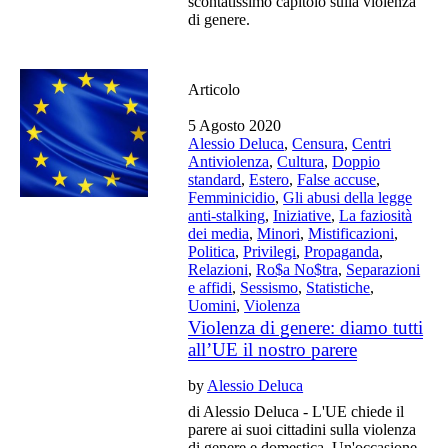
scontatissimo capitolo sulla violenza
di genere.
Articolo
5 Agosto 2020
Alessio Deluca
,
Censura
,
Centri
Antiviolenza
,
Cultura
,
Doppio
standard
,
Estero
,
False accuse
,
Femminicidio
,
Gli abusi della legge
anti-stalking
,
Iniziative
,
La faziosità
dei media
,
Minori
,
Mistificazioni
,
Politica
,
Privilegi
,
Propaganda
,
Relazioni
,
Ro$a No$tra
,
Separazioni
e affidi
,
Sessismo
,
Statistiche
,
Uomini
,
Violenza
Violenza di genere: diamo tutti
all’UE il nostro parere
by
Alessio Deluca
di Alessio Deluca - L'UE chiede il
parere ai suoi cittadini sulla violenza
di genere e domestica. Un'occasione