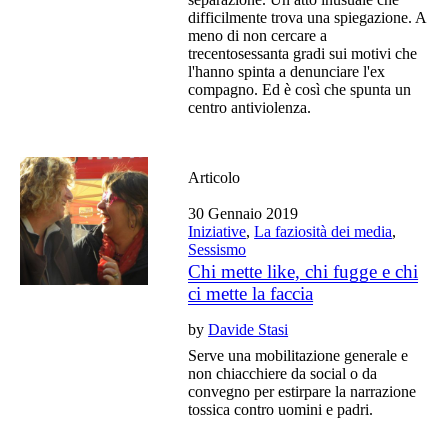
difficilmente trova una spiegazione. A
meno di non cercare a
trecentosessanta gradi sui motivi che
l'hanno spinta a denunciare l'ex
compagno. Ed è così che spunta un
centro antiviolenza.
Articolo
30 Gennaio 2019
Iniziative
,
La faziosità dei media
,
Sessismo
Chi mette like, chi fugge e chi
ci mette la faccia
by
Davide Stasi
Serve una mobilitazione generale e
non chiacchiere da social o da
convegno per estirpare la narrazione
tossica contro uomini e padri.