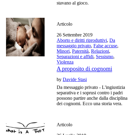
stavano al gioco.
Articolo
26 Settembre 2019
Aborto e diritti riproduttivi
,
Da
messaggio privato
,
False accuse
,
Minori
,
Paternità
,
Relazioni
,
Separazioni e affidi
,
Sessismo
,
Violenza
A proposito di cognomi
by
Davide Stasi
Da messaggio privato - L'ingiustizia
separativa e i soprusi contro i padri
possono partire anche dalla disciplina
dei cognomi. Ecco una storia vera.
Articolo