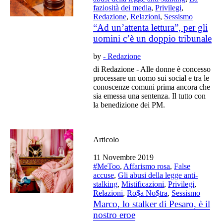
faziosità dei media
,
Privilegi
,
Redazione
,
Relazioni
,
Sessismo
“Ad un’attenta lettura”, per gli
uomini c’è un doppio tribunale
by
- Redazione
di Redazione - Alle donne è concesso
processare un uomo sui social e tra le
conoscenze comuni prima ancora che
sia emessa una sentenza. Il tutto con
la benedizione dei PM.
Articolo
11 Novembre 2019
#MeToo
,
Affarismo rosa
,
False
accuse
,
Gli abusi della legge anti-
stalking
,
Mistificazioni
,
Privilegi
,
Relazioni
,
Ro$a No$tra
,
Sessismo
Marco, lo stalker di Pesaro, è il
nostro eroe