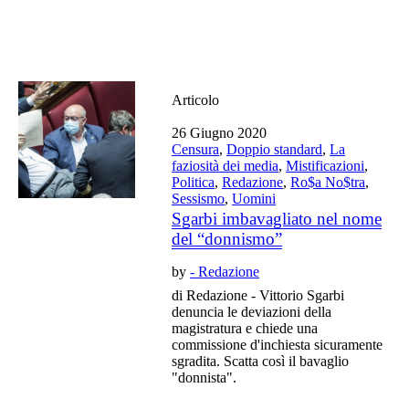
Articolo
26 Giugno 2020
Censura
,
Doppio standard
,
La
faziosità dei media
,
Mistificazioni
,
Politica
,
Redazione
,
Ro$a No$tra
,
Sessismo
,
Uomini
Sgarbi imbavagliato nel nome
del “donnismo”
by
- Redazione
di Redazione - Vittorio Sgarbi
denuncia le deviazioni della
magistratura e chiede una
commissione d'inchiesta sicuramente
sgradita. Scatta così il bavaglio
"donnista".