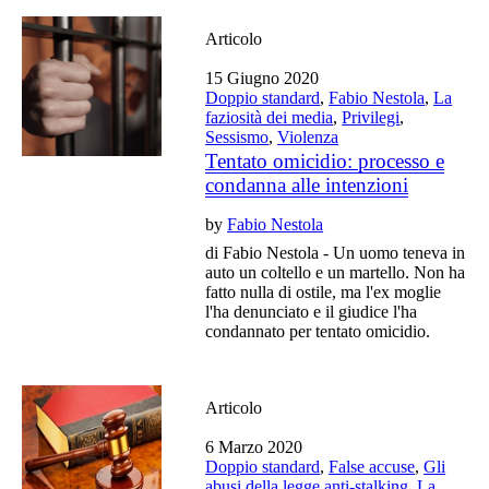
Articolo
15 Giugno 2020
Doppio standard
,
Fabio Nestola
,
La
faziosità dei media
,
Privilegi
,
Sessismo
,
Violenza
Tentato omicidio: processo e
condanna alle intenzioni
by
Fabio Nestola
di Fabio Nestola - Un uomo teneva in
auto un coltello e un martello. Non ha
fatto nulla di ostile, ma l'ex moglie
l'ha denunciato e il giudice l'ha
condannato per tentato omicidio.
Articolo
6 Marzo 2020
Doppio standard
,
False accuse
,
Gli
abusi della legge anti-stalking
,
La