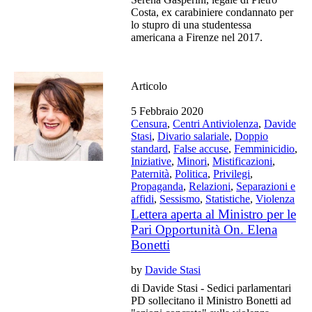
Costa, ex carabiniere condannato per
lo stupro di una studentessa
americana a Firenze nel 2017.
Articolo
5 Febbraio 2020
Censura
,
Centri Antiviolenza
,
Davide
Stasi
,
Divario salariale
,
Doppio
standard
,
False accuse
,
Femminicidio
,
Iniziative
,
Minori
,
Mistificazioni
,
Paternità
,
Politica
,
Privilegi
,
Propaganda
,
Relazioni
,
Separazioni e
affidi
,
Sessismo
,
Statistiche
,
Violenza
Lettera aperta al Ministro per le
Pari Opportunità On. Elena
Bonetti
by
Davide Stasi
di Davide Stasi - Sedici parlamentari
PD sollecitano il Ministro Bonetti ad