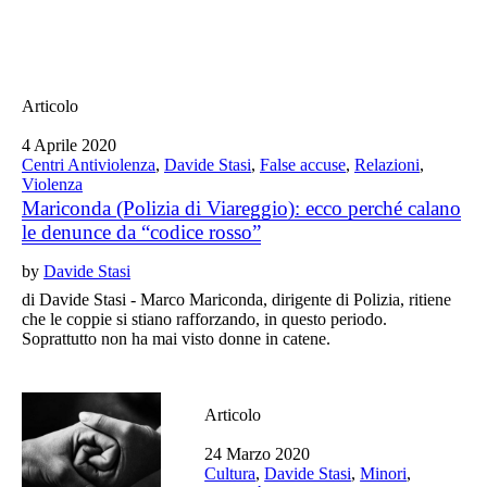
Articolo
4 Aprile 2020
Centri Antiviolenza
,
Davide Stasi
,
False accuse
,
Relazioni
,
Violenza
Mariconda (Polizia di Viareggio): ecco perché calano
le denunce da “codice rosso”
by
Davide Stasi
di Davide Stasi - Marco Mariconda, dirigente di Polizia, ritiene
che le coppie si stiano rafforzando, in questo periodo.
Soprattutto non ha mai visto donne in catene.
Articolo
24 Marzo 2020
Cultura
,
Davide Stasi
,
Minori
,