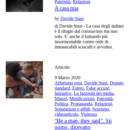
Paternità
,
Relazioni
A casa mia
by
Davide Stasi
di Davide Stasi - La casa degli italiani
è il rifugio dal coronavirus ma non
solo. E' anche il baluardo più
insormontabile contro orde di
immancabili sciacalli e avvoltoi.
Articolo
9 Marzo 2020
Affarismo rosa
,
Davide Stasi
,
Doppio
standard
,
Estero
,
False accuse
,
Iniziative
,
La faziosità dei media
,
Minori
,
Mistificazioni
,
Paternità
,
Politica
,
Propaganda
,
Relazioni
,
Separazioni e affidi
,
Sessismo
,
videoarticolo
,
Violenza
“Be a man, they said”. Sii
uomo, dicevano