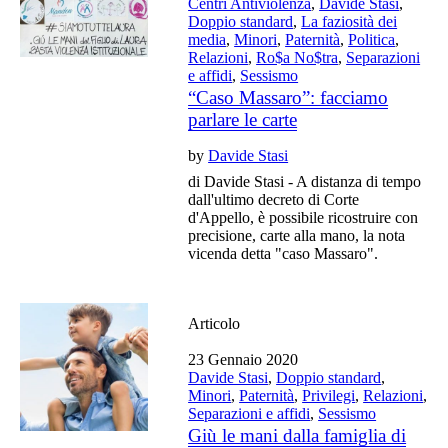
Centri Antiviolenza
,
Davide Stasi
,
Doppio standard
,
La faziosità dei
media
,
Minori
,
Paternità
,
Politica
,
Relazioni
,
Ro$a No$tra
,
Separazioni
e affidi
,
Sessismo
“Caso Massaro”: facciamo
parlare le carte
by
Davide Stasi
di Davide Stasi - A distanza di tempo
dall'ultimo decreto di Corte
d'Appello, è possibile ricostruire con
precisione, carte alla mano, la nota
vicenda detta "caso Massaro".
Articolo
23 Gennaio 2020
Davide Stasi
,
Doppio standard
,
Minori
,
Paternità
,
Privilegi
,
Relazioni
,
Separazioni e affidi
,
Sessismo
Giù le mani dalla famiglia di