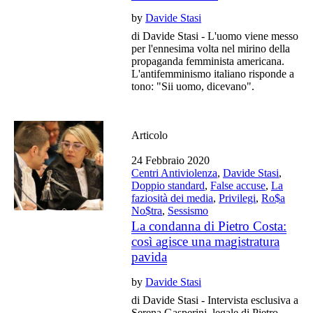
by
Davide Stasi
di Davide Stasi - L'uomo viene messo
per l'ennesima volta nel mirino della
propaganda femminista americana.
L'antifemminismo italiano risponde a
tono: "Sii uomo, dicevano".
Articolo
24 Febbraio 2020
Centri Antiviolenza
,
Davide Stasi
,
Doppio standard
,
False accuse
,
La
faziosità dei media
,
Privilegi
,
Ro$a
No$tra
,
Sessismo
La condanna di Pietro Costa:
così agisce una magistratura
pavida
by
Davide Stasi
di Davide Stasi - Intervista esclusiva a
Serena Gasperini, legale di Pietro