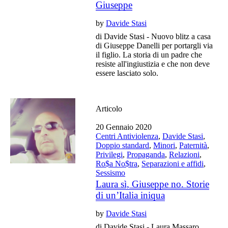
Giuseppe
by
Davide Stasi
di Davide Stasi - Nuovo blitz a casa
di Giuseppe Danelli per portargli via
il figlio. La storia di un padre che
resiste all'ingiustizia e che non deve
essere lasciato solo.
Articolo
20 Gennaio 2020
Centri Antiviolenza
,
Davide Stasi
,
Doppio standard
,
Minori
,
Paternità
,
Privilegi
,
Propaganda
,
Relazioni
,
Ro$a No$tra
,
Separazioni e affidi
,
Sessismo
Laura sì, Giuseppe no. Storie
di un’Italia iniqua
by
Davide Stasi
di Davide Stasi - Laura Massaro,