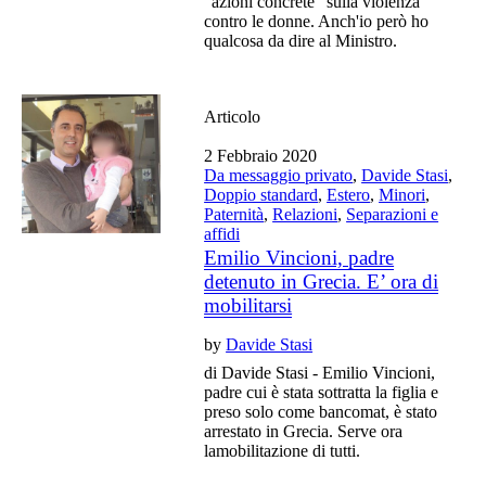
"azioni concrete" sulla violenza
contro le donne. Anch'io però ho
qualcosa da dire al Ministro.
Articolo
2 Febbraio 2020
Da messaggio privato
,
Davide Stasi
,
Doppio standard
,
Estero
,
Minori
,
Paternità
,
Relazioni
,
Separazioni e
affidi
Emilio Vincioni, padre
detenuto in Grecia. E’ ora di
mobilitarsi
by
Davide Stasi
di Davide Stasi - Emilio Vincioni,
padre cui è stata sottratta la figlia e
preso solo come bancomat, è stato
arrestato in Grecia. Serve ora
lamobilitazione di tutti.