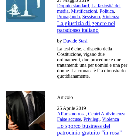
27 Maggio 2019
Doppio standard
,
La faziosità dei
media
,
Mistificazioni
,
Politica
,
Propaganda
,
Sessismo
,
Violenza
La giustizia di genere nel
paradosso italiano
by
Davide Stasi
La tesi è che, a dispetto della
Costituzione, vigano due
ordinamenti, due procedure e due
trattamenti: una per uomini e una per
donne. La cronaca è lì a dimostrarlo
quotidianamente.
Articolo
25 Aprile 2019
Affarismo rosa
,
Centri Antiviolenza
,
False accuse
,
Privilegi
,
Violenza
Lo sporco business del
patrocinio gratuito “in rosa”