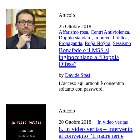
Articolo
25 Ottobre 2018
Affarismo rosa
,
Centri Antiviolenza
,
Doppio standard
,
In breve
,
Politica
,
Propaganda
,
Ro$a No$tra
,
Sessismo
Bonafede e il M5S si
inginocchiano a “Doppia
Difesa”
by
Davide Stasi
L’acceso agli articoli è consentito
soltanto con password.
Articolo
20 Ottobre 2018
In video veritas
8. In video veritas – Intervento
al convegno “Il padre ieri e