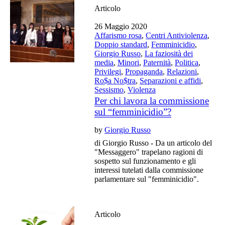
Articolo
26 Maggio 2020
Affarismo rosa
,
Centri Antiviolenza
,
Doppio standard
,
Femminicidio
,
Giorgio Russo
,
La faziosità dei
media
,
Minori
,
Paternità
,
Politica
,
Privilegi
,
Propaganda
,
Relazioni
,
Ro$a No$tra
,
Separazioni e affidi
,
Sessismo
,
Violenza
Per chi lavora la commissione
sul “femminicidio”?
by
Giorgio Russo
di Giorgio Russo - Da un articolo del
"Messaggero" trapelano ragioni di
sospetto sul funzionamento e gli
interessi tutelati dalla commissione
parlamentare sul "femminicidio".
Articolo