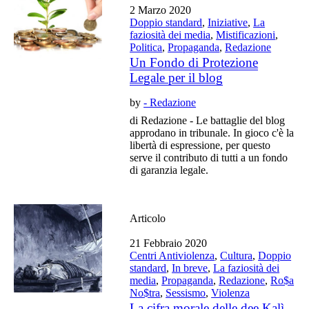
2 Marzo 2020
Doppio standard
,
Iniziative
,
La
faziosità dei media
,
Mistificazioni
,
Politica
,
Propaganda
,
Redazione
Un Fondo di Protezione
Legale per il blog
by
- Redazione
di Redazione - Le battaglie del blog
approdano in tribunale. In gioco c'è la
libertà di espressione, per questo
serve il contributo di tutti a un fondo
di garanzia legale.
Articolo
21 Febbraio 2020
Centri Antiviolenza
,
Cultura
,
Doppio
standard
,
In breve
,
La faziosità dei
media
,
Propaganda
,
Redazione
,
Ro$a
No$tra
,
Sessismo
,
Violenza
La cifra morale delle dee Kalì