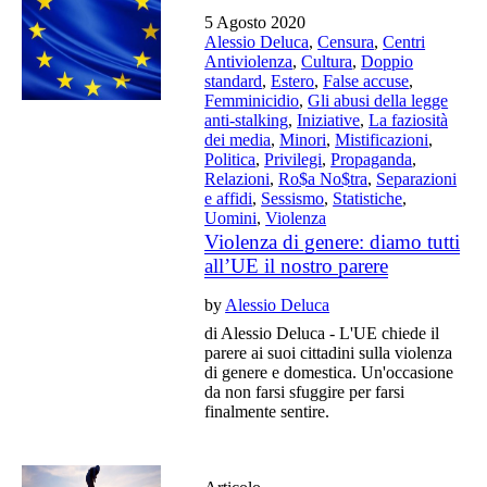
5 Agosto 2020
Alessio Deluca
,
Censura
,
Centri
Antiviolenza
,
Cultura
,
Doppio
standard
,
Estero
,
False accuse
,
Femminicidio
,
Gli abusi della legge
anti-stalking
,
Iniziative
,
La faziosità
dei media
,
Minori
,
Mistificazioni
,
Politica
,
Privilegi
,
Propaganda
,
Relazioni
,
Ro$a No$tra
,
Separazioni
e affidi
,
Sessismo
,
Statistiche
,
Uomini
,
Violenza
Violenza di genere: diamo tutti
all’UE il nostro parere
by
Alessio Deluca
di Alessio Deluca - L'UE chiede il
parere ai suoi cittadini sulla violenza
di genere e domestica. Un'occasione
da non farsi sfuggire per farsi
finalmente sentire.