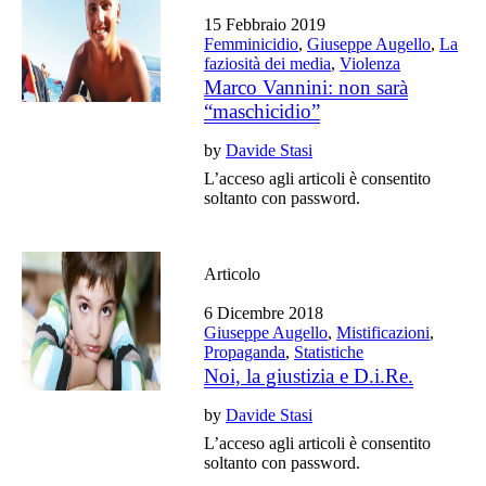
15 Febbraio 2019
Femminicidio
,
Giuseppe Augello
,
La
faziosità dei media
,
Violenza
Marco Vannini: non sarà
“maschicidio”
by
Davide Stasi
L’acceso agli articoli è consentito
soltanto con password.
Articolo
6 Dicembre 2018
Giuseppe Augello
,
Mistificazioni
,
Propaganda
,
Statistiche
Noi, la giustizia e D.i.Re.
by
Davide Stasi
L’acceso agli articoli è consentito
soltanto con password.