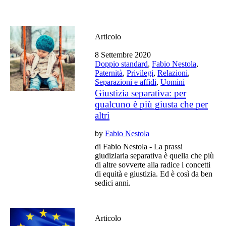
Articolo
8 Settembre 2020
Doppio standard
,
Fabio Nestola
,
Paternità
,
Privilegi
,
Relazioni
,
Separazioni e affidi
,
Uomini
Giustizia separativa: per
qualcuno è più giusta che per
altri
by
Fabio Nestola
di Fabio Nestola - La prassi
giudiziaria separativa è quella che più
di altre sovverte alla radice i concetti
di equità e giustizia. Ed è così da ben
sedici anni.
Articolo