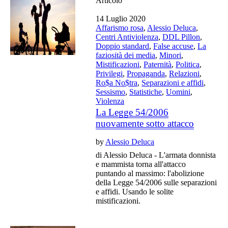
Articolo
14 Luglio 2020
Affarismo rosa
,
Alessio Deluca
,
Centri Antiviolenza
,
DDL Pillon
,
Doppio standard
,
False accuse
,
La
faziosità dei media
,
Minori
,
Mistificazioni
,
Paternità
,
Politica
,
Privilegi
,
Propaganda
,
Relazioni
,
Ro$a No$tra
,
Separazioni e affidi
,
Sessismo
,
Statistiche
,
Uomini
,
Violenza
La Legge 54/2006
nuovamente sotto attacco
by
Alessio Deluca
di Alessio Deluca - L'armata donnista
e mammista torna all'attacco
puntando al massimo: l'abolizione
della Legge 54/2006 sulle separazioni
e affidi. Usando le solite
mistificazioni.