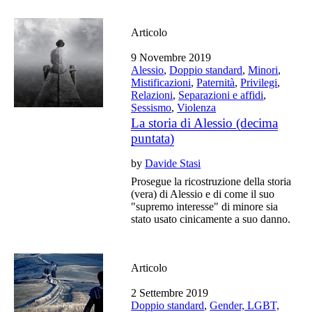
Articolo
9 Novembre 2019
Alessio
,
Doppio standard
,
Minori
,
Mistificazioni
,
Paternità
,
Privilegi
,
Relazioni
,
Separazioni e affidi
,
Sessismo
,
Violenza
La storia di Alessio (decima
puntata)
by
Davide Stasi
Prosegue la ricostruzione della storia
(vera) di Alessio e di come il suo
"supremo interesse" di minore sia
stato usato cinicamente a suo danno.
Articolo
2 Settembre 2019
Doppio standard
,
Gender, LGBT,