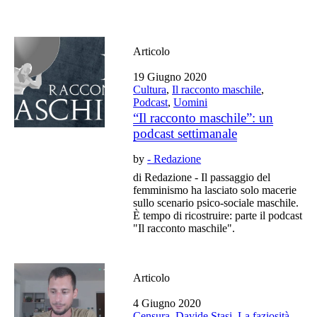
Articolo
19 Giugno 2020
Cultura
,
Il racconto maschile
,
Podcast
,
Uomini
“Il racconto maschile”: un
podcast settimanale
by
- Redazione
di Redazione - Il passaggio del
femminismo ha lasciato solo macerie
sullo scenario psico-sociale maschile.
È tempo di ricostruire: parte il podcast
"Il racconto maschile".
Articolo
4 Giugno 2020
Censura
,
Davide Stasi
,
La faziosità