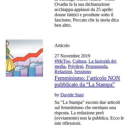
Ovadia fa la sua dichiarazione
acchiappa-applausi da 25 aprile:
donne fattrici e prostitute sotto il
fascismo. Peccato che la storia dica
ben altro.
Articolo
27 Novembre 2019
#MeToo
,
Cultura
,
La faziosità dei
media
,
Privilegi
,
Propaganda
,
Relazioni
,
Sessismo
Femminismo: l’articolo NON
pubblicato da “La Stampa”
by
Davide Stasi
Su "La Stampa" escono due articoli
sul femminismo che meritano una
risposta. La redazione però
(ovviamente) non la pubblica. Ecco le
mie riflessioni.