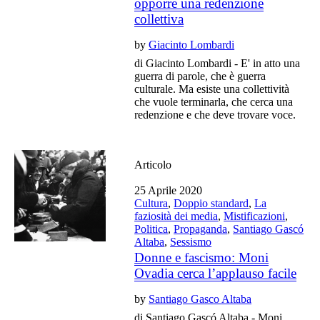
opporre una redenzione
collettiva
by
Giacinto Lombardi
di Giacinto Lombardi - E' in atto una
guerra di parole, che è guerra
culturale. Ma esiste una collettività
che vuole terminarla, che cerca una
redenzione e che deve trovare voce.
Articolo
25 Aprile 2020
Cultura
,
Doppio standard
,
La
faziosità dei media
,
Mistificazioni
,
Politica
,
Propaganda
,
Santiago Gascó
Altaba
,
Sessismo
Donne e fascismo: Moni
Ovadia cerca l’applauso facile
by
Santiago Gasco Altaba
di Santiago Gascó Altaba - Moni