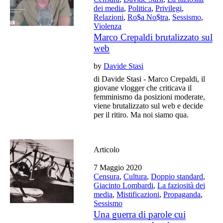
dei media
,
Politica
,
Privilegi
,
Relazioni
,
Ro$a No$tra
,
Sessismo
,
Violenza
Marco Crepaldi brutalizzato sul
web
by
Davide Stasi
di Davide Stasi - Marco Crepaldi, il
giovane vlogger che criticava il
femminismo da posizioni moderate,
viene brutalizzato sul web e decide
per il ritiro. Ma noi siamo qua.
Articolo
7 Maggio 2020
Censura
,
Cultura
,
Doppio standard
,
Giacinto Lombardi
,
La faziosità dei
media
,
Mistificazioni
,
Propaganda
,
Sessismo
Una guerra di parole cui