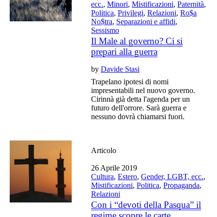
ecc.
,
Minori
,
Mistificazioni
,
Paternità
,
Politica
,
Privilegi
,
Relazioni
,
Ro$a
No$tra
,
Separazioni e affidi
,
Sessismo
Il Male al governo? Ci si
prepari alla guerra
by
Davide Stasi
Trapelano ipotesi di nomi
impresentabili nel nuovo governo.
Cirinnà già detta l'agenda per un
futuro dell'orrore. Sarà guerra e
nessuno dovrà chiamarsi fuori.
Articolo
26 Aprile 2019
Cultura
,
Estero
,
Gender, LGBT, ecc.
,
Mistificazioni
,
Politica
,
Propaganda
,
Relazioni
Con i “devoti della Pasqua” il
regime scopre le carte