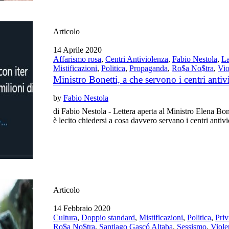
Articolo
14 Aprile 2020
Affarismo rosa
,
Centri Antiviolenza
,
Fabio Nestola
,
La
Mistificazioni
,
Politica
,
Propaganda
,
Ro$a No$tra
,
Vio
Ministro Bonetti, a che servono i centri antiv
by
Fabio Nestola
di Fabio Nestola - Lettera aperta al Ministro Elena Bonet
è lecito chiedersi a cosa davvero servano i centri antiv
Articolo
14 Febbraio 2020
Cultura
,
Doppio standard
,
Mistificazioni
,
Politica
,
Priv
Ro$a No$tra
,
Santiago Gascó Altaba
,
Sessismo
,
Viole