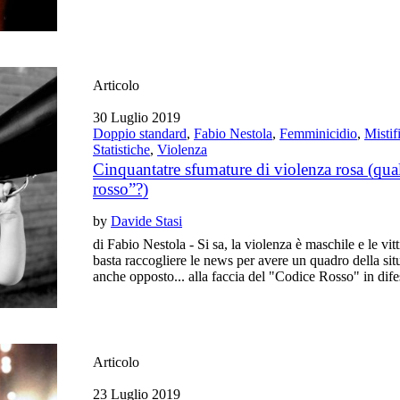
Articolo
30 Luglio 2019
Doppio standard
,
Fabio Nestola
,
Femminicidio
,
Mistif
Statistiche
,
Violenza
Cinquantatre sfumature di violenza rosa (qu
rosso”?)
by
Davide Stasi
di Fabio Nestola - Si sa, la violenza è maschile e le v
basta raccogliere le news per avere un quadro della si
anche opposto... alla faccia del "Codice Rosso" in dife
Articolo
23 Luglio 2019