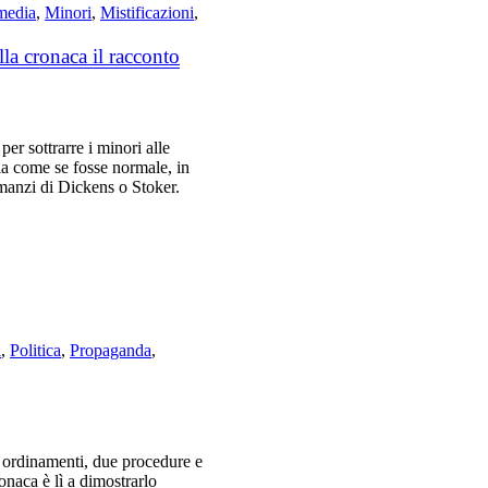
 media
,
Minori
,
Mistificazioni
,
la cronaca il racconto
per sottrarre i minori alle
ia come se fosse normale, in
manzi di Dickens o Stoker.
i
,
Politica
,
Propaganda
,
e ordinamenti, due procedure e
onaca è lì a dimostrarlo