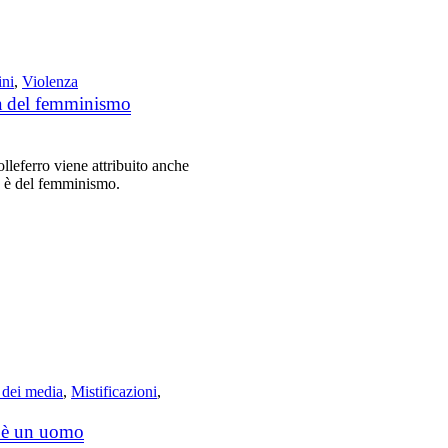
ni
,
Violenza
tà del femminismo
lleferro viene attribuito anche
lpa è del femminismo.
à dei media
,
Mistificazioni
,
a è un uomo