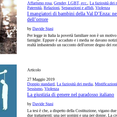
Affarismo rosa
,
Gender, LGBT, ecc.
,
La faziosità dei
Paternità
,
Relazioni
,
Separazioni e affidi
,
Violenza
I mangiatori di bambini della Val D’Enza: nel
dell’orrore
by
Davide Stasi
Per legge in Italia la povertà familiare non è un motivo 
famiglie. Eppure è accaduto e i media ne davano notiz
realtà imbastendo un racconto dell'orrore degno dei ro
Articolo
27 Maggio 2019
Doppio standard
,
La faziosità dei media
,
Mistificazion
Sessismo
,
Violenza
La giustizia di genere nel paradosso italiano
by
Davide Stasi
La tesi è che, a dispetto della Costituzione, vigano du
due trattamenti: una per uomini e una per donne. La cr