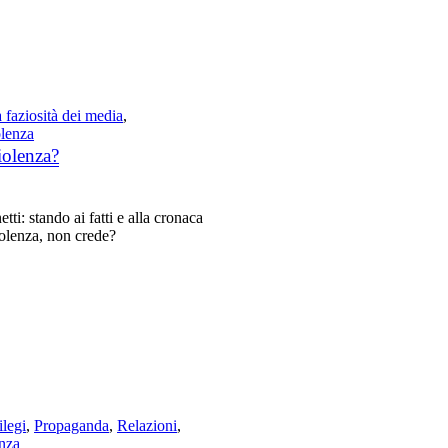
 faziosità dei media
,
lenza
iolenza?
ti: stando ai fatti e alla cronaca
iolenza, non crede?
ilegi
,
Propaganda
,
Relazioni
,
nza