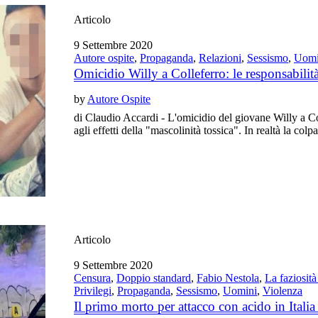
Articolo
9 Settembre 2020
Autore ospite
,
Propaganda
,
Relazioni
,
Sessismo
,
Uomi
Omicidio Willy a Colleferro: le responsabili
by
Autore Ospite
di Claudio Accardi - L'omicidio del giovane Willy a Co
agli effetti della "mascolinità tossica". In realtà la co
Articolo
9 Settembre 2020
Censura
,
Doppio standard
,
Fabio Nestola
,
La faziosit
Privilegi
,
Propaganda
,
Sessismo
,
Uomini
,
Violenza
Il primo morto per attacco con acido in Itali