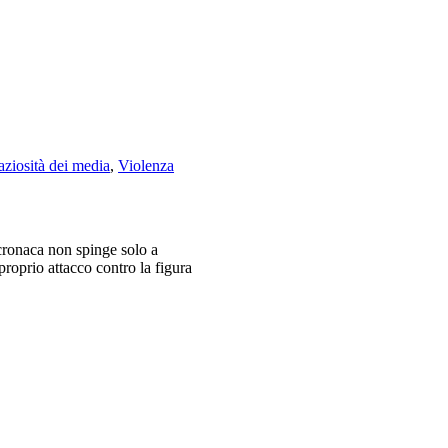
aziosità dei media
,
Violenza
 cronaca non spinge solo a
roprio attacco contro la figura