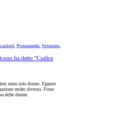
icazioni
,
Propaganda
,
Sessismo
,
alcuno ha detto “Codice
ittime sono solo donne. Eppure
tuazione molto diverso. Forse
sa delle donne.