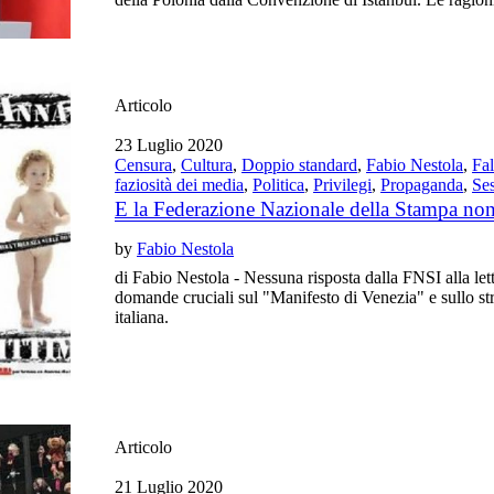
Articolo
23 Luglio 2020
Censura
,
Cultura
,
Doppio standard
,
Fabio Nestola
,
Fal
faziosità dei media
,
Politica
,
Privilegi
,
Propaganda
,
Se
E la Federazione Nazionale della Stampa no
by
Fabio Nestola
di Fabio Nestola - Nessuna risposta dalla FNSI alla let
domande cruciali sul "Manifesto di Venezia" e sullo st
italiana.
Articolo
21 Luglio 2020