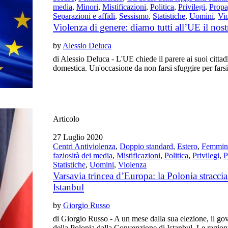
media
,
Minori
,
Mistificazioni
,
Politica
,
Privilegi
,
Prop
Separazioni e affidi
,
Sessismo
,
Statistiche
,
Uomini
,
Vi
Violenza di genere: diamo tutti all’UE il nost
by
Alessio Deluca
di Alessio Deluca - L'UE chiede il parere ai suoi cittad
domestica. Un'occasione da non farsi sfuggire per farsi
Articolo
27 Luglio 2020
Centri Antiviolenza
,
Doppio standard
,
Estero
,
Femmini
faziosità dei media
,
Mistificazioni
,
Politica
,
Privilegi
,
P
Statistiche
,
Uomini
,
Violenza
Varsavia trincea d’Europa: la Polonia stracci
Istanbul
by
Giorgio Russo
di Giorgio Russo - A un mese dalla sua elezione, il go
della Polonia dalla Convenzione di Istanbul. Le ragioni