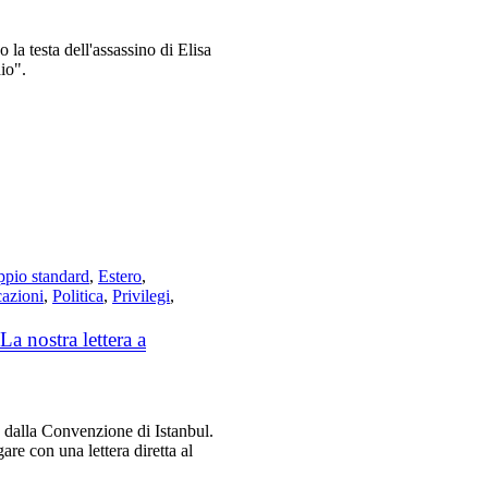
la testa dell'assassino di Elisa
io".
pio standard
,
Estero
,
cazioni
,
Politica
,
Privilegi
,
a nostra lettera a
o dalla Convenzione di Istanbul.
e con una lettera diretta al