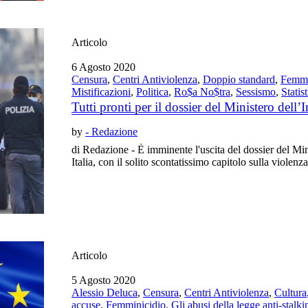
Articolo
6 Agosto 2020
Censura
,
Centri Antiviolenza
,
Doppio standard
,
Femmi
Mistificazioni
,
Politica
,
Ro$a No$tra
,
Sessismo
,
Statis
Tutti pronti per il dossier del Ministero dell’
by
- Redazione
di Redazione - È imminente l'uscita del dossier del Minis
Italia, con il solito scontatissimo capitolo sulla violenz
Articolo
5 Agosto 2020
Alessio Deluca
,
Censura
,
Centri Antiviolenza
,
Cultura
accuse
,
Femminicidio
,
Gli abusi della legge anti-stalki