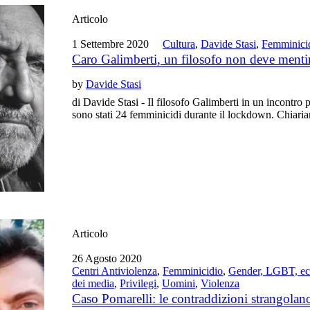
Articolo
1 Settembre 2020
Cultura
,
Davide Stasi
,
Femminici
Caro Galimberti, un filosofo non deve menti
by
Davide Stasi
di Davide Stasi - Il filosofo Galimberti in un incontro p
sono stati 24 femminicidi durante il lockdown. Chiaria
Articolo
26 Agosto 2020
Centri Antiviolenza
,
Femminicidio
,
Gender, LGBT, ec
dei media
,
Privilegi
,
Uomini
,
Violenza
Caso Pomarelli: le contraddizioni strangolan