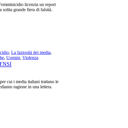
emminicidio licenzia un report
solita grande fiera di falsità.
cidio
,
La faziosità dei media
,
che
,
Uomini
,
Violenza
 FNSI
er cui i media italiani trattano le
ediamo ragione in una lettera.