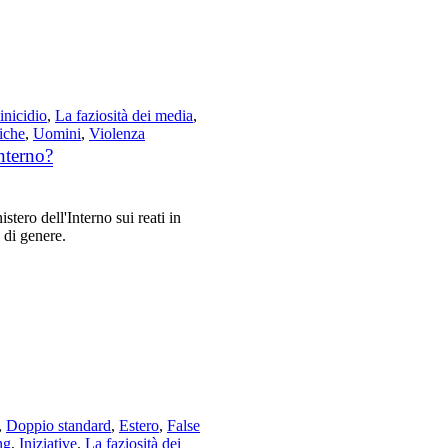
nicidio
,
La faziosità dei media
,
tiche
,
Uomini
,
Violenza
Interno?
tero dell'Interno sui reati in
a di genere.
,
Doppio standard
,
Estero
,
False
ng
,
Iniziative
,
La faziosità dei