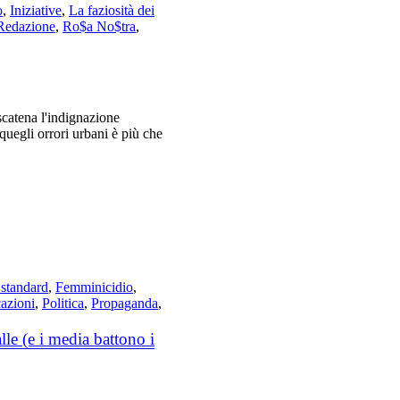
o
,
Iniziative
,
La faziosità dei
Redazione
,
Ro$a No$tra
,
scatena l'indignazione
quegli orrori urbani è più che
standard
,
Femminicidio
,
cazioni
,
Politica
,
Propaganda
,
e (e i media battono i