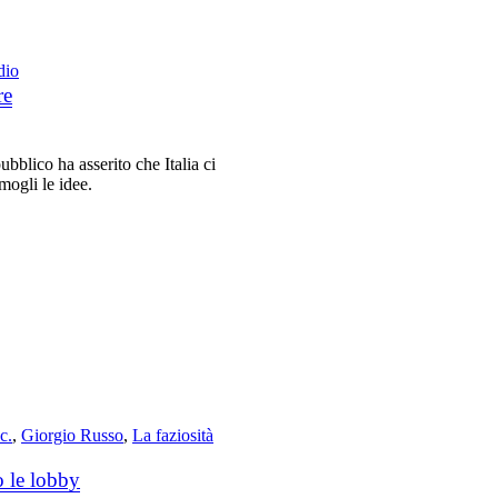
dio
re
ubblico ha asserito che Italia ci
mogli le idee.
c.
,
Giorgio Russo
,
La faziosità
o le lobby