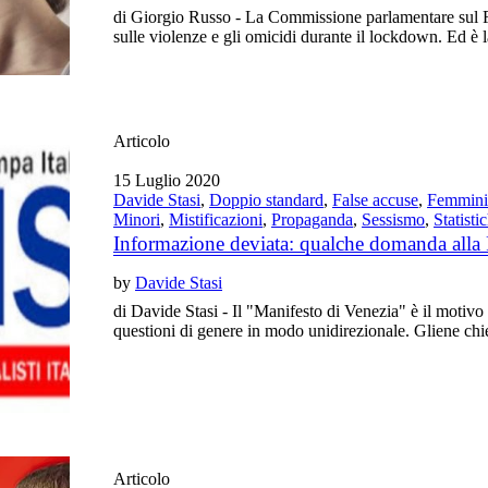
di Giorgio Russo - La Commissione parlamentare sul F
sulle violenze e gli omicidi durante il lockdown. Ed è la 
Articolo
15 Luglio 2020
Davide Stasi
,
Doppio standard
,
False accuse
,
Femmini
Minori
,
Mistificazioni
,
Propaganda
,
Sessismo
,
Statisti
Informazione deviata: qualche domanda alla
by
Davide Stasi
di Davide Stasi - Il "Manifesto di Venezia" è il motivo p
questioni di genere in modo unidirezionale. Gliene chi
Articolo