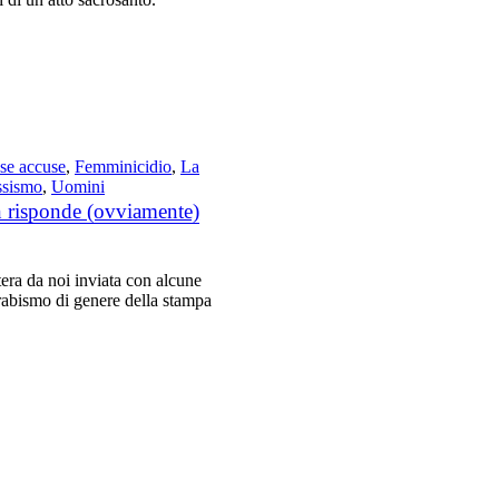
se accuse
,
Femminicidio
,
La
ssismo
,
Uomini
n risponde (ovviamente)
tera da noi inviata con alcune
rabismo di genere della stampa