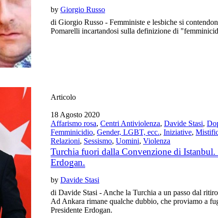
by
Giorgio Russo
di Giorgio Russo - Femministe e lesbiche si contendono 
Pomarelli incartandosi sulla definizione di "femminicid
Articolo
18 Agosto 2020
Affarismo rosa
,
Centri Antiviolenza
,
Davide Stasi
,
Dop
Femminicidio
,
Gender, LGBT, ecc.
,
Iniziative
,
Mistifi
Relazioni
,
Sessismo
,
Uomini
,
Violenza
Turchia fuori dalla Convenzione di Istanbul. L
Erdogan.
by
Davide Stasi
di Davide Stasi - Anche la Turchia a un passo dal ritir
Ad Ankara rimane qualche dubbio, che proviamo a fugar
Presidente Erdogan.