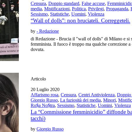
Censura
,
Doppio standard
,
False accuse
,
Femminicidi
media
,
Mistificazioni
,
Politica
,
Privilegi
,
Propaganda
,
Sessismo
,
Statistiche
,
Uomini
,
Violenza
“Wall of dolls”: non bruciateli. Correggeteli.
by
- Redazione
di Redazione - Brucia il "wall of dolls" di Milano e si 
femminista. Il fuoco è troppo ma qualche correzione a 
dovuta.
Articolo
20 Luglio 2020
Affarismo rosa
,
Censura
,
Centri Antiviolenza
,
Doppio 
Giorgio Russo
,
La faziosità dei media
,
Minori
,
Mistifi
Ro$a No$tra
,
Sessismo
,
Statistiche
,
Uomini
,
Violenza
La “Commissione femminicidio” diffonde ball
tacchi)
by
Giorgio Russo