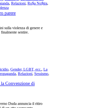
aganda
,
Relazioni
,
Ro$a No$tra
,
olenza
ro parere
ini sulla violenza di genere e
 finalmente sentire.
cidio
,
Gender, LGBT, ecc.
,
La
ropaganda
,
Relazioni
,
Sessismo
,
a la Convenzione di
verno Duda annuncia il ritiro
 di un atto sacrosanto.