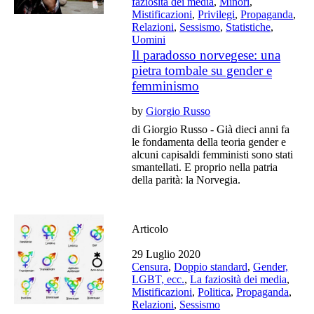
faziosità dei media
,
Minori
,
Mistificazioni
,
Privilegi
,
Propaganda
,
Relazioni
,
Sessismo
,
Statistiche
,
Uomini
Il paradosso norvegese: una
pietra tombale su gender e
femminismo
by
Giorgio Russo
di Giorgio Russo - Già dieci anni fa
le fondamenta della teoria gender e
alcuni capisaldi femministi sono stati
smantellati. E proprio nella patria
della parità: la Norvegia.
Articolo
29 Luglio 2020
Censura
,
Doppio standard
,
Gender,
LGBT, ecc.
,
La faziosità dei media
,
Mistificazioni
,
Politica
,
Propaganda
,
Relazioni
,
Sessismo