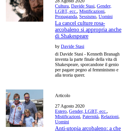
28 Agosto 2020
Cultura
,
Davide Stasi
,
Gender,
LGBT, ecc.
,
Mistificazioni
,
Propaganda
,
Sessismo
,
Uomini
La cancel culture rosa-
arcobaleno si appropria anche
di Shakespeare
by
Davide Stasi
di Davide Stasi - Kenneth Branagh
inventa la parte finale della vita di
Shakespeare, sporcandone il genio
per pagare pegno al femminismo e
alla teoria queer.
Articolo
27 Agosto 2020
Estero
,
Gender, LGBT, ecc.
,
Mistificazioni
,
Paternità
,
Relazioni
,
Uomini
Anti-utopia arcobaleno: a che