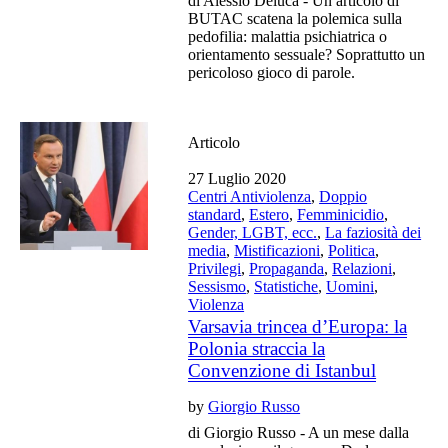
di Alessio Deluca - Un articolo di
BUTAC scatena la polemica sulla
pedofilia: malattia psichiatrica o
orientamento sessuale? Soprattutto un
pericoloso gioco di parole.
Articolo
27 Luglio 2020
Centri Antiviolenza
,
Doppio
standard
,
Estero
,
Femminicidio
,
Gender, LGBT, ecc.
,
La faziosità dei
media
,
Mistificazioni
,
Politica
,
Privilegi
,
Propaganda
,
Relazioni
,
Sessismo
,
Statistiche
,
Uomini
,
Violenza
Varsavia trincea d’Europa: la
Polonia straccia la
Convenzione di Istanbul
by
Giorgio Russo
di Giorgio Russo - A un mese dalla