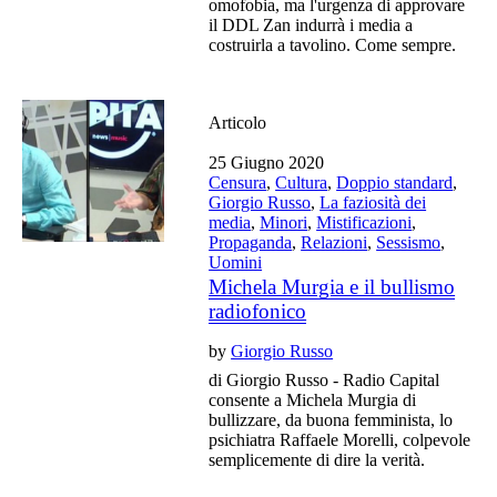
omofobia, ma l'urgenza di approvare
il DDL Zan indurrà i media a
costruirla a tavolino. Come sempre.
Articolo
25 Giugno 2020
Censura
,
Cultura
,
Doppio standard
,
Giorgio Russo
,
La faziosità dei
media
,
Minori
,
Mistificazioni
,
Propaganda
,
Relazioni
,
Sessismo
,
Uomini
Michela Murgia e il bullismo
radiofonico
by
Giorgio Russo
di Giorgio Russo - Radio Capital
consente a Michela Murgia di
bullizzare, da buona femminista, lo
psichiatra Raffaele Morelli, colpevole
semplicemente di dire la verità.