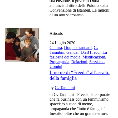
sua elezione, il governo Duda
annuncia il ritiro della Polonia dalla
Convenzione di Istanbul. Le ragioni
di un atto sacrosanto.
Articolo
24 Luglio 2020
Cultura
,
Doppio standard
,
G.
Tarantini
,
Gender, LGBT, ecc.
,
La
faziosità dei media
,
Mistificazioni
,
Propaganda
,
Relazioni
,
Sessismo
,
Uomini
I meme di “Freeda” all’assalto
della famiglia
by
G. Tarantini
di G. Tarantini - Freeda, la corporate
che fa business con un femminismo
spacciato a suon di meme,
propaganda che "tutto è famiglia".
Inesatto, oltre che un grande errore.