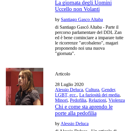
La giornata degli Uomini
Uccello non Volanti
by
Santiago Gasco Altaba
di Santiago Gascó Altaba - Parte il
percorso parlamentare del DDL Zan
ed è bene cominciare a imparare tutte
le ricorrenze "arcobaleno", magari
proponendo noi una nuova
"giornata".
Articolo
28 Luglio 2020
Alessio Deluca
,
Cultura
,
Gender,
LGBT, ecc.
,
La faziosità dei media
,
Minori
,
Pedofilia
,
Relazioni
,
Violenza
Chi e come sta aprendo le
porte alla pedofilia
by
Alessio Deluca