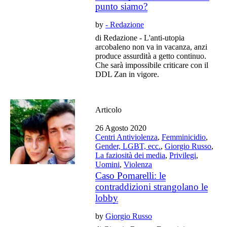
punto siamo?
by
- Redazione
di Redazione - L'anti-utopia
arcobaleno non va in vacanza, anzi
produce assurdità a getto continuo.
Che sarà impossibile criticare con il
DDL Zan in vigore.
Articolo
26 Agosto 2020
Centri Antiviolenza
,
Femminicidio
,
Gender, LGBT, ecc.
,
Giorgio Russo
,
La faziosità dei media
,
Privilegi
,
Uomini
,
Violenza
Caso Pomarelli: le
contraddizioni strangolano le
lobby
by
Giorgio Russo