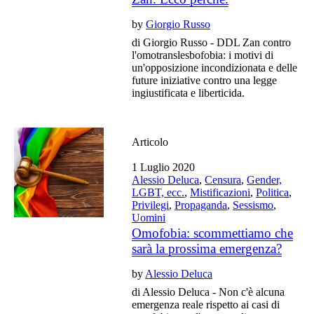
by
Giorgio Russo
di Giorgio Russo - DDL Zan contro
l'omotranslesbofobia: i motivi di
un'opposizione incondizionata e delle
future iniziative contro una legge
ingiustificata e liberticida.
Articolo
1 Luglio 2020
Alessio Deluca
,
Censura
,
Gender,
LGBT, ecc.
,
Mistificazioni
,
Politica
,
Privilegi
,
Propaganda
,
Sessismo
,
Uomini
Omofobia: scommettiamo che
sarà la prossima emergenza?
by
Alessio Deluca
di Alessio Deluca - Non c'è alcuna
emergenza reale rispetto ai casi di