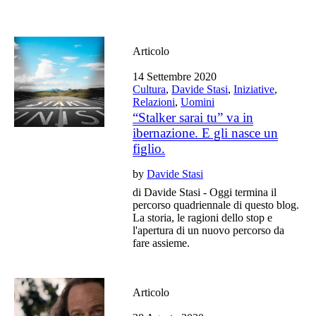
Articolo
14 Settembre 2020
Cultura
,
Davide Stasi
,
Iniziative
,
Relazioni
,
Uomini
“Stalker sarai tu” va in
ibernazione. E gli nasce un
figlio.
by
Davide Stasi
di Davide Stasi - Oggi termina il
percorso quadriennale di questo blog.
La storia, le ragioni dello stop e
l'apertura di un nuovo percorso da
fare assieme.
Articolo