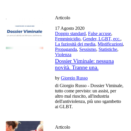
Articolo
17 Agosto 2020
Doppio standard
,
False accuse
,
Femminicidio
,
Gender, LGBT, ecc.
,
La faziosità dei media
,
Mistificazioni
,
Propaganda
,
Sessismo
,
Statistiche
,
Violenza
Dossier Viminale: nessuna
novità. Tranne una.
by
Giorgio Russo
di Giorgio Russo - Dossier Viminale,
tutto come previsto: un assist, per
altro mal riuscito, all'industria
dell'antiviolenza, più uno sgambetto
ai GLBT.
Articolo