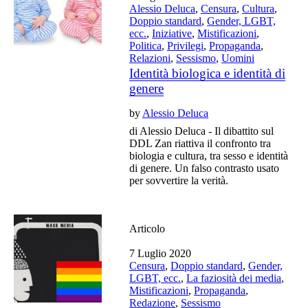
Alessio Deluca
,
Censura
,
Cultura
,
Doppio standard
,
Gender, LGBT,
ecc.
,
Iniziative
,
Mistificazioni
,
Politica
,
Privilegi
,
Propaganda
,
Relazioni
,
Sessismo
,
Uomini
Identità biologica e identità di
genere
by
Alessio Deluca
di Alessio Deluca - Il dibattito sul
DDL Zan riattiva il confronto tra
biologia e cultura, tra sesso e identità
di genere. Un falso contrasto usato
per sovvertire la verità.
Articolo
7 Luglio 2020
Censura
,
Doppio standard
,
Gender,
LGBT, ecc.
,
La faziosità dei media
,
Mistificazioni
,
Propaganda
,
Redazione
,
Sessismo