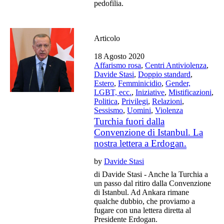
pedofilia.
Articolo
18 Agosto 2020
Affarismo rosa
,
Centri Antiviolenza
,
Davide Stasi
,
Doppio standard
,
Estero
,
Femminicidio
,
Gender,
LGBT, ecc.
,
Iniziative
,
Mistificazioni
,
Politica
,
Privilegi
,
Relazioni
,
Sessismo
,
Uomini
,
Violenza
Turchia fuori dalla
Convenzione di Istanbul. La
nostra lettera a Erdogan.
by
Davide Stasi
di Davide Stasi - Anche la Turchia a
un passo dal ritiro dalla Convenzione
di Istanbul. Ad Ankara rimane
qualche dubbio, che proviamo a
fugare con una lettera diretta al
Presidente Erdogan.