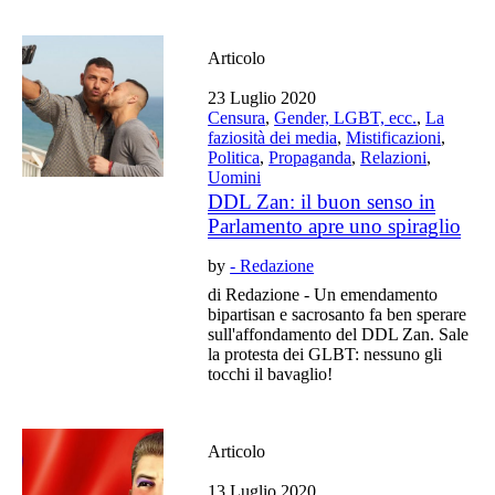
Articolo
23 Luglio 2020
Censura
,
Gender, LGBT, ecc.
,
La
faziosità dei media
,
Mistificazioni
,
Politica
,
Propaganda
,
Relazioni
,
Uomini
DDL Zan: il buon senso in
Parlamento apre uno spiraglio
by
- Redazione
di Redazione - Un emendamento
bipartisan e sacrosanto fa ben sperare
sull'affondamento del DDL Zan. Sale
la protesta dei GLBT: nessuno gli
tocchi il bavaglio!
Articolo
13 Luglio 2020