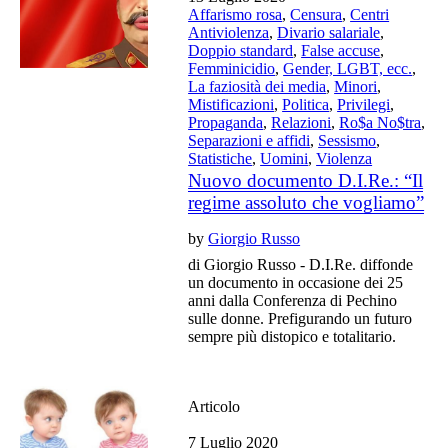
Affarismo rosa
,
Censura
,
Centri
Antiviolenza
,
Divario salariale
,
Doppio standard
,
False accuse
,
Femminicidio
,
Gender, LGBT, ecc.
,
La faziosità dei media
,
Minori
,
Mistificazioni
,
Politica
,
Privilegi
,
Propaganda
,
Relazioni
,
Ro$a No$tra
,
Separazioni e affidi
,
Sessismo
,
Statistiche
,
Uomini
,
Violenza
Nuovo documento D.I.Re.: “Il
regime assoluto che vogliamo”
by
Giorgio Russo
di Giorgio Russo - D.I.Re. diffonde
un documento in occasione dei 25
anni dalla Conferenza di Pechino
sulle donne. Prefigurando un futuro
sempre più distopico e totalitario.
Articolo
7 Luglio 2020