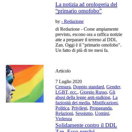
La notizia ad orologeria del
“primario omofobo”
by
- Redazione
di Redazione - Come ampiamente
previsto, escono ora a raffica notizie
atte a preparare il terreno al DDL
Zan. Oggi è il "primario omofobo".
Un fatto di più di tre mesi fa.
Articolo
7 Luglio 2020
Censura
,
Doppio standard
,
Gender,
LGBT, ecc.
,
Giorgio Russo
,
Gli
abusi della legge anti-stalking
,
La
faziosità dei media
,
Mistificazioni
,
Politica
,
Privilegi
,
Propaganda
,
Relazioni
,
Sessismo
,
Uomini
,
Violenza
Solidamente contro il DDL
Zan. Ecco perché.