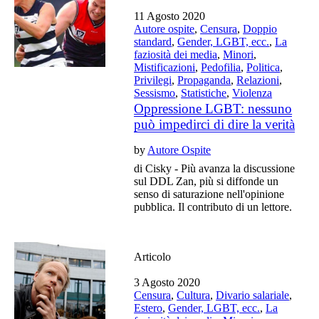
11 Agosto 2020
Autore ospite
,
Censura
,
Doppio
standard
,
Gender, LGBT, ecc.
,
La
faziosità dei media
,
Minori
,
Mistificazioni
,
Pedofilia
,
Politica
,
Privilegi
,
Propaganda
,
Relazioni
,
Sessismo
,
Statistiche
,
Violenza
Oppressione LGBT: nessuno
può impedirci di dire la verità
by
Autore Ospite
di Cisky - Più avanza la discussione
sul DDL Zan, più si diffonde un
senso di saturazione nell'opinione
pubblica. Il contributo di un lettore.
Articolo
3 Agosto 2020
Censura
,
Cultura
,
Divario salariale
,
Estero
,
Gender, LGBT, ecc.
,
La