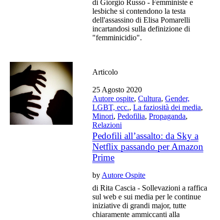
di Giorgio Russo - Femministe e
lesbiche si contendono la testa
dell'assassino di Elisa Pomarelli
incartandosi sulla definizione di
"femminicidio".
Articolo
25 Agosto 2020
Autore ospite
,
Cultura
,
Gender,
LGBT, ecc.
,
La faziosità dei media
,
Minori
,
Pedofilia
,
Propaganda
,
Relazioni
Pedofili all’assalto: da Sky a
Netflix passando per Amazon
Prime
by
Autore Ospite
di Rita Cascia - Sollevazioni a raffica
sul web e sui media per le continue
iniziative di grandi major, tutte
chiaramente ammiccanti alla