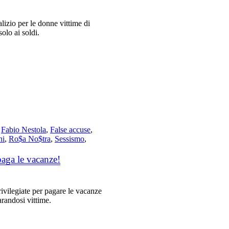
izio per le donne vittime di
olo ai soldi.
,
Fabio Nestola
,
False accuse
,
ni
,
Ro$a No$tra
,
Sessismo
,
paga le vacanze!
ivilegiate per pagare le vacanze
arandosi vittime.