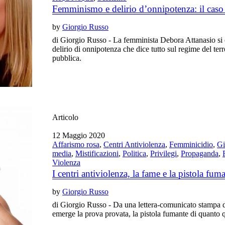
Femminismo e delirio d’onnipotenza: il caso
by
Giorgio Russo
di Giorgio Russo - La femminista Debora Attanasio si 
delirio di onnipotenza che dice tutto sul regime del terr
pubblica.
Articolo
12 Maggio 2020
Affarismo rosa
,
Centri Antiviolenza
,
Femminicidio
,
Gi
media
,
Mistificazioni
,
Politica
,
Privilegi
,
Propaganda
,
Violenza
I centri antiviolenza, la fame e la pistola fum
by
Giorgio Russo
di Giorgio Russo - Da una lettera-comunicato stampa de
emerge la prova provata, la pistola fumante di quanto 