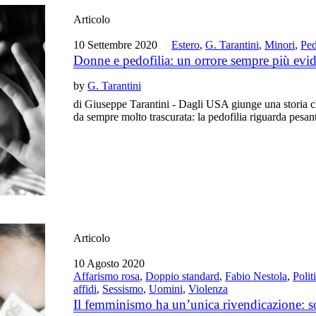
Articolo
10 Settembre 2020
Estero
,
G. Tarantini
,
Minori
,
Ped
Donne e pedofilia: un orrore sempre più evi
by
G. Tarantini
di Giuseppe Tarantini - Dagli USA giunge una storia che
da sempre molto trascurata: la pedofilia riguarda pesa
Articolo
10 Agosto 2020
Affarismo rosa
,
Doppio standard
,
Fabio Nestola
,
Polit
affidi
,
Sessismo
,
Uomini
,
Violenza
Il femminismo ha un’unica rivendicazione: sol