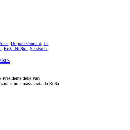
Stasi
,
Doppio standard
,
La
a
,
Ro$a No$tra
,
Sessismo
,
iste.
 Presidente delle Pari
iazionismo e massacrata da Ro$a