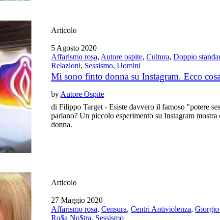
Articolo
5 Agosto 2020
Affarismo rosa
,
Autore ospite
,
Cultura
,
Doppio standa
Relazioni
,
Sessismo
,
Uomini
Mi sono finto donna su Instagram. Ecco cosa
by
Autore Ospite
di Filippo Target - Esiste davvero il famoso "potere se
parlano? Un piccolo esperimento su Instagram mostra 
donna.
Articolo
27 Maggio 2020
Affarismo rosa
,
Censura
,
Centri Antiviolenza
,
Giorgio
Ro$a No$tra
,
Sessismo