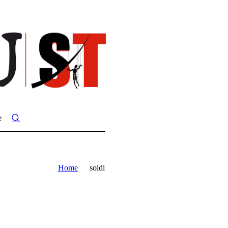
e
Home
soldi