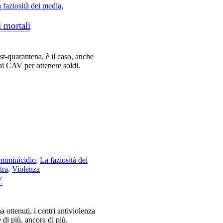
 faziosità dei media
,
i mortali
ost-quarantena, è il caso, anche
dai CAV per ottenere soldi.
mminicidio
,
La faziosità dei
tra
,
Violenza
V
 ottenuti, i centri antiviolenza
 di più, ancora di più.