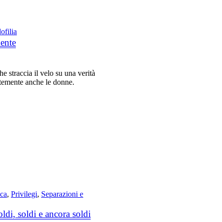
ofilia
dente
 straccia il velo su una verità
ntemente anche le donne.
ica
,
Privilegi
,
Separazioni e
di, soldi e ancora soldi