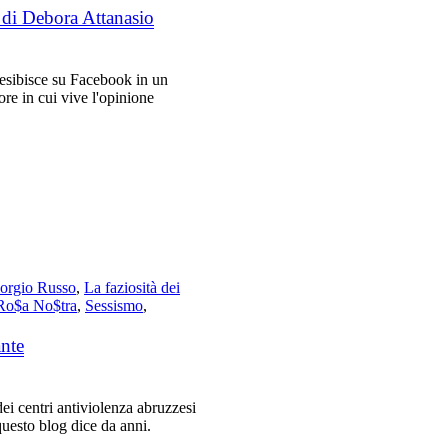
 di Debora Attanasio
esibisce su Facebook in un
ore in cui vive l'opinione
orgio Russo
,
La faziosità dei
Ro$a No$tra
,
Sessismo
,
ante
i centri antiviolenza abruzzesi
questo blog dice da anni.