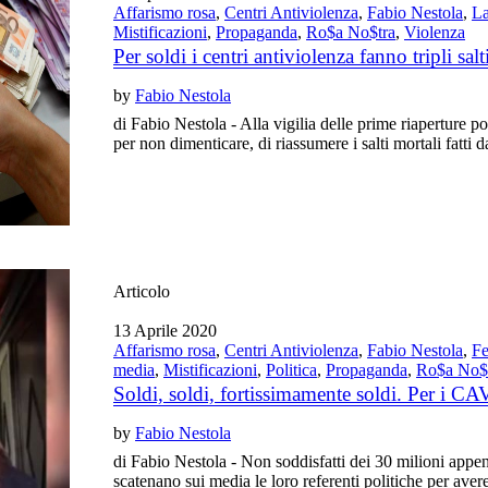
Affarismo rosa
,
Centri Antiviolenza
,
Fabio Nestola
,
La
Mistificazioni
,
Propaganda
,
Ro$a No$tra
,
Violenza
Per soldi i centri antiviolenza fanno tripli salt
by
Fabio Nestola
di Fabio Nestola - Alla vigilia delle prime riaperture p
per non dimenticare, di riassumere i salti mortali fatti 
Articolo
13 Aprile 2020
Affarismo rosa
,
Centri Antiviolenza
,
Fabio Nestola
,
Fe
media
,
Mistificazioni
,
Politica
,
Propaganda
,
Ro$a No$
Soldi, soldi, fortissimamente soldi. Per i CA
by
Fabio Nestola
di Fabio Nestola - Non soddisfatti dei 30 milioni appena
scatenano sui media le loro referenti politiche per avere