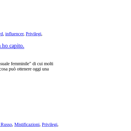
rd
,
influencer
,
Privilegi
,
 ho capito.
ssuale femminile" di cui molti
cosa può ottenere oggi una
 Russo
,
Mistificazioni
,
Privilegi
,