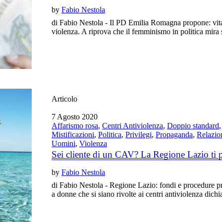
by
Fabio Nestola
di Fabio Nestola - Il PD Emilia Romagna propone: vital
violenza. A riprova che il femminismo in politica mira s
Articolo
7 Agosto 2020
Affarismo rosa
,
Centri Antiviolenza
,
Doppio standard
Mistificazioni
,
Politica
,
Privilegi
,
Propaganda
,
Relazio
Uomini
,
Violenza
Sei cliente di un CAV? La Regione Lazio ti 
by
Fabio Nestola
di Fabio Nestola - Regione Lazio: fondi e procedure pr
a donne che si siano rivolte ai centri antiviolenza dichi