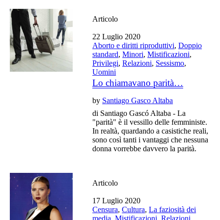
Articolo
22 Luglio 2020
Aborto e diritti riproduttivi
,
Doppio
standard
,
Minori
,
Mistificazioni
,
Privilegi
,
Relazioni
,
Sessismo
,
Uomini
Lo chiamavano parità…
by
Santiago Gasco Altaba
di Santiago Gascó Altaba - La
"parità" è il vessillo delle femministe.
In realtà, quardando a casistiche reali,
sono così tanti i vantaggi che nessuna
donna vorrebbe davvero la parità.
Articolo
17 Luglio 2020
Censura
,
Cultura
,
La faziosità dei
media
,
Mistificazioni
,
Relazioni
,