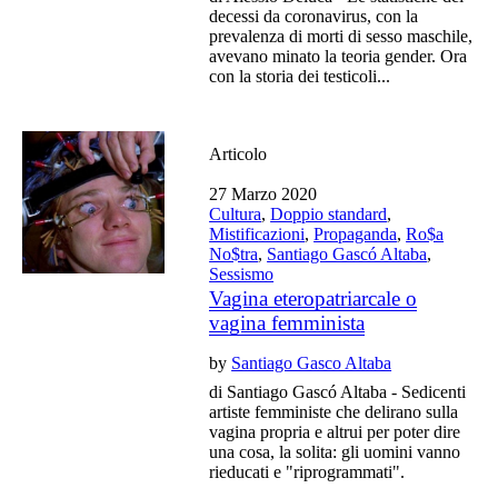
decessi da coronavirus, con la
prevalenza di morti di sesso maschile,
avevano minato la teoria gender. Ora
con la storia dei testicoli...
Articolo
27 Marzo 2020
Cultura
,
Doppio standard
,
Mistificazioni
,
Propaganda
,
Ro$a
No$tra
,
Santiago Gascó Altaba
,
Sessismo
Vagina eteropatriarcale o
vagina femminista
by
Santiago Gasco Altaba
di Santiago Gascó Altaba - Sedicenti
artiste femministe che delirano sulla
vagina propria e altrui per poter dire
una cosa, la solita: gli uomini vanno
rieducati e "riprogrammati".