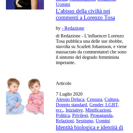
Uomini
L’abisso della civiltà nei
commenti a Lorenzo Tosa
by
- Redazione
di Redazione - L'influencer Lorenzo
Tosa pubblica una delle sue sbobbe,
stavolta su Scarlett Johansson, e viene
massacrato da commentatori che sono
il sintomo del degrado femminista
imperante.
Articolo
7 Luglio 2020
Alessio Deluca
,
Censura
,
Cultura
,
Doppio standard
,
Gender, LGBT,
ecc.
,
Iniziative
,
Mistificazioni
,
Politica
,
Privilegi
,
Propaganda
,
Relazioni
,
Sessismo
,
Uomini
Identità biologica e identità di