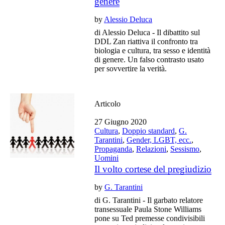
genere
by
Alessio Deluca
di Alessio Deluca - Il dibattito sul
DDL Zan riattiva il confronto tra
biologia e cultura, tra sesso e identità
di genere. Un falso contrasto usato
per sovvertire la verità.
Articolo
27 Giugno 2020
Cultura
,
Doppio standard
,
G.
Tarantini
,
Gender, LGBT, ecc.
,
Propaganda
,
Relazioni
,
Sessismo
,
Uomini
Il volto cortese del pregiudizio
by
G. Tarantini
di G. Tarantini - Il garbato relatore
transessuale Paula Stone Williams
pone su Ted premesse condivisibili