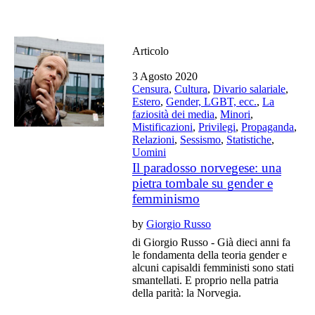
Articolo
3 Agosto 2020
Censura
,
Cultura
,
Divario salariale
,
Estero
,
Gender, LGBT, ecc.
,
La
faziosità dei media
,
Minori
,
Mistificazioni
,
Privilegi
,
Propaganda
,
Relazioni
,
Sessismo
,
Statistiche
,
Uomini
Il paradosso norvegese: una
pietra tombale su gender e
femminismo
by
Giorgio Russo
di Giorgio Russo - Già dieci anni fa
le fondamenta della teoria gender e
alcuni capisaldi femministi sono stati
smantellati. E proprio nella patria
della parità: la Norvegia.