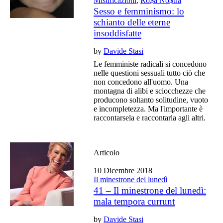
Mistificazioni
,
Ro$a No$tra
Sesso e femminismo: lo
schianto delle eterne
insoddisfatte
by
Davide Stasi
Le femministe radicali si concedono
nelle questioni sessuali tutto ciò che
non concedono all'uomo. Una
montagna di alibi e sciocchezze che
producono soltanto solitudine, vuoto
e incompletezza. Ma l'importante è
raccontarsela e raccontarla agli altri.
Articolo
10 Dicembre 2018
Il minestrone del lunedì
41 – Il minestrone del lunedì:
mala tempora currunt
by
Davide Stasi