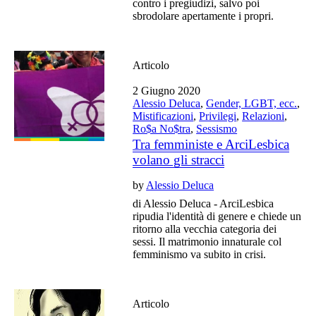
contro i pregiudizi, salvo poi
sbrodolare apertamente i propri.
Articolo
2 Giugno 2020
Alessio Deluca
,
Gender, LGBT, ecc.
,
Mistificazioni
,
Privilegi
,
Relazioni
,
Ro$a No$tra
,
Sessismo
Tra femministe e ArciLesbica
volano gli stracci
by
Alessio Deluca
di Alessio Deluca - ArciLesbica
ripudia l'identità di genere e chiede un
ritorno alla vecchia categoria dei
sessi. Il matrimonio innaturale col
femminismo va subito in crisi.
Articolo