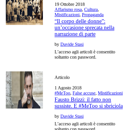
19 Ottobre 2018
Affarismo rosa
,
Cultura
,
Mistificazioni
,
Propaganda
“Il corpo delle donne”:
un’occasione sprecata nella
narrazione di parte
by
Davide Stasi
L’acceso agli articoli è consentito
soltanto con password.
Articolo
1 Agosto 2018
#MeToo
,
False accuse
,
Mistificazioni
Fausto Brizzi: il fatto non
sussiste. E #MeToo si sbriciola
by
Davide Stasi
L’acceso agli articoli è consentito
soltanto con password.