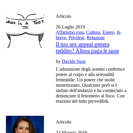
Articolo
26 Luglio 2019
Affarismo rosa
,
Cultura
,
Estero
,
In
breve
,
Privilegi
,
Relazioni
Il tuo sex appeal genera
reddito? Allora paga le tasse
by
Davide Stasi
L'adorazione degli uomini conferisce
potere al corpo e alla sensualità
femminile. Un potere che molte
monetizzano. Qualcuno però si è
stufato dell'andazzo e ha cominciato a
denunciare il fenomeno al fisco. Con
reazioni del tutto prevedibili.
Articolo
24 Maggio 2019