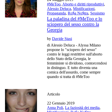
#MeToo
,
Aborto e diritti riproduttivi
,
Alessio Deluca
,
Mistificazioni
,
Propaganda
,
Ro$a No$tra
,
Sessismo
La paladina del #MeToo e lo
sciopero del sesso contro la
Georgia
by
Davide Stasi
di Alessio Deluca - Alyssa Milano
propone lo "sciopero del sesso"
contro le leggi restrittive sull'aborto
dello Stato della Georgia, le
femministe si dividono, contorcendosi
in distinguo. E tutto diventa una
comica dell'assurdo, come sempre
quando si tratta di #MeToo
Articolo
22 Gennaio 2019
Anna Poli
,
La faziosità dei media
,