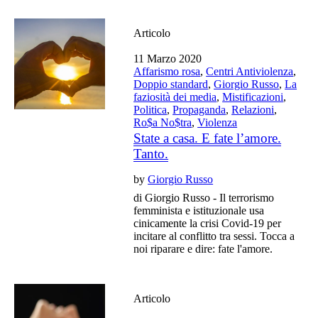
Articolo
11 Marzo 2020
Affarismo rosa
,
Centri Antiviolenza
,
Doppio standard
,
Giorgio Russo
,
La
faziosità dei media
,
Mistificazioni
,
Politica
,
Propaganda
,
Relazioni
,
Ro$a No$tra
,
Violenza
State a casa. E fate l’amore.
Tanto.
by
Giorgio Russo
di Giorgio Russo - Il terrorismo
femminista e istituzionale usa
cinicamente la crisi Covid-19 per
incitare al conflitto tra sessi. Tocca a
noi riparare e dire: fate l'amore.
Articolo