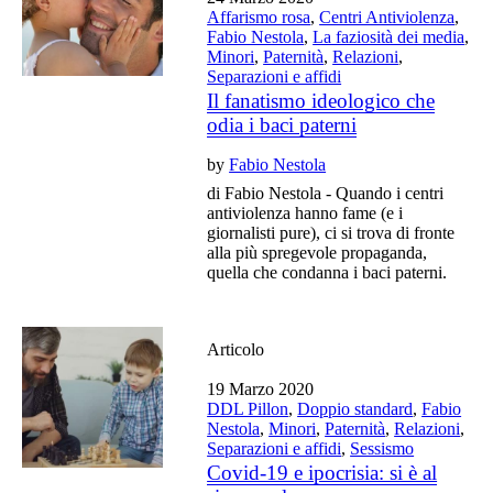
Affarismo rosa
,
Centri Antiviolenza
,
Fabio Nestola
,
La faziosità dei media
,
Minori
,
Paternità
,
Relazioni
,
Separazioni e affidi
Il fanatismo ideologico che
odia i baci paterni
by
Fabio Nestola
di Fabio Nestola - Quando i centri
antiviolenza hanno fame (e i
giornalisti pure), ci si trova di fronte
alla più spregevole propaganda,
quella che condanna i baci paterni.
Articolo
19 Marzo 2020
DDL Pillon
,
Doppio standard
,
Fabio
Nestola
,
Minori
,
Paternità
,
Relazioni
,
Separazioni e affidi
,
Sessismo
Covid-19 e ipocrisia: si è al