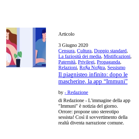
Articolo
3 Giugno 2020
Censura
,
Cultura
,
Doppio standard
,
La faziosità dei media
,
Mistificazioni
,
Paternità
,
Privilegi
,
Propaganda
,
Relazioni
,
Ro$a No$tra
,
Sessismo
Il piagnisteo infinito: dopo le
mascherine, la app “Immuni”
by
- Redazione
di Redazione - L'immagine della app
"Immuni" è notizia del giorno.
Orrore: propone uno stereotipo
sessista! Così il sovvertimento della
realtà diventa narrazione comune.