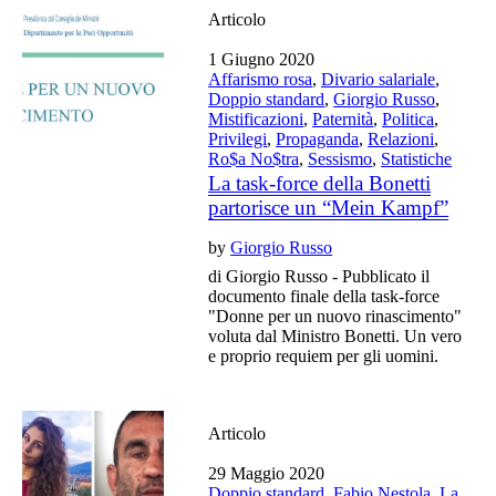
Articolo
1 Giugno 2020
Affarismo rosa
,
Divario salariale
,
Doppio standard
,
Giorgio Russo
,
Mistificazioni
,
Paternità
,
Politica
,
Privilegi
,
Propaganda
,
Relazioni
,
Ro$a No$tra
,
Sessismo
,
Statistiche
La task-force della Bonetti
partorisce un “Mein Kampf”
by
Giorgio Russo
di Giorgio Russo - Pubblicato il
documento finale della task-force
"Donne per un nuovo rinascimento"
voluta dal Ministro Bonetti. Un vero
e proprio requiem per gli uomini.
Articolo
29 Maggio 2020
Doppio standard
,
Fabio Nestola
,
La