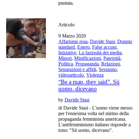
puntata.
Articolo
9 Marzo 2020
Affarismo rosa
,
Davide Stasi
,
Doppio
standard
,
Estero
,
False accuse
,
Iniziative
,
La faziosità dei media
,
Minori
,
Mistificazioni
,
Paternità
,
Politica
,
Propaganda
,
Relazioni
,
Separazioni e affidi
,
Sessismo
,
videoarticolo
,
Violenza
“Be a man, they said”. Sii
uomo, dicevano
by
Davide Stasi
di Davide Stasi - L'uomo viene messo
per l'ennesima volta nel mirino della
propaganda femminista americana.
L'antifemminismo italiano risponde a
tono: "Sii uomo, dicevano".