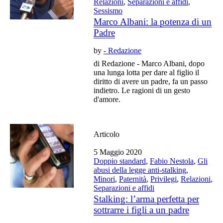
Relazioni
,
Separazioni e affidi
,
Sessismo
Marco Albani: la potenza di un
Padre
by
- Redazione
di Redazione - Marco Albani, dopo
una lunga lotta per dare al figlio il
diritto di avere un padre, fa un passo
indietro. Le ragioni di un gesto
d'amore.
Articolo
5 Maggio 2020
Doppio standard
,
Fabio Nestola
,
Gli
abusi della legge anti-stalking
,
Minori
,
Paternità
,
Privilegi
,
Relazioni
,
Separazioni e affidi
Stalking: l’arma perfetta per
sottrarre i figli a un padre