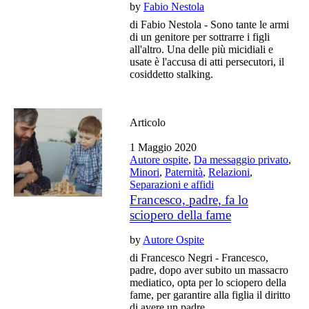
by
Fabio Nestola
di Fabio Nestola - Sono tante le armi
di un genitore per sottrarre i figli
all'altro. Una delle più micidiali e
usate è l'accusa di atti persecutori, il
cosiddetto stalking.
Articolo
1 Maggio 2020
Autore ospite
,
Da messaggio privato
,
Minori
,
Paternità
,
Relazioni
,
Separazioni e affidi
Francesco, padre, fa lo
sciopero della fame
by
Autore Ospite
di Francesco Negri - Francesco,
padre, dopo aver subito un massacro
mediatico, opta per lo sciopero della
fame, per garantire alla figlia il diritto
di avere un padre.