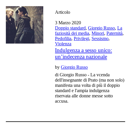
Articolo
3 Marzo 2020
Doppio standard
,
Giorgio Russo
,
La
faziosità dei media
,
Minori
,
Paternità
,
Pedofilia
,
Privilegi
,
Sessismo
,
Violenza
Indulgenza a sesso unico:
un’indecenza nazionale
by
Giorgio Russo
di Giorgio Russo - La vcenda
dell'insegnante di Prato (ma non solo)
manifesta una volta di più il doppio
standard e l'ampia indulgenza
riservata alle donne messe sotto
accusa.