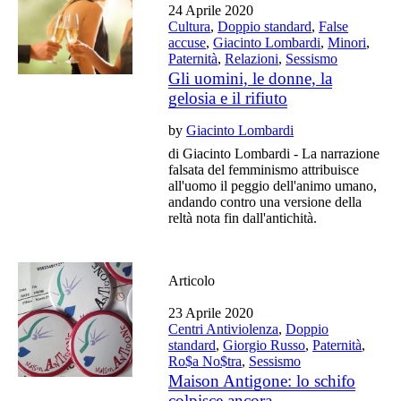
24 Aprile 2020
Cultura
,
Doppio standard
,
False
accuse
,
Giacinto Lombardi
,
Minori
,
Paternità
,
Relazioni
,
Sessismo
Gli uomini, le donne, la
gelosia e il rifiuto
by
Giacinto Lombardi
di Giacinto Lombardi - La narrazione
falsata del femminismo attribuisce
all'uomo il peggio dell'animo umano,
andando contro una versione della
reltà nota fin dall'antichità.
Articolo
23 Aprile 2020
Centri Antiviolenza
,
Doppio
standard
,
Giorgio Russo
,
Paternità
,
Ro$a No$tra
,
Sessismo
Maison Antigone: lo schifo
colpisce ancora