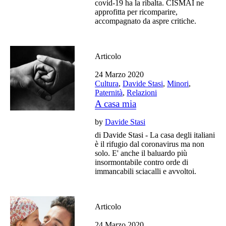
covid-19 ha la ribalta. CISMAI ne
approfitta per ricomparire,
accompagnato da aspre critiche.
Articolo
24 Marzo 2020
Cultura
,
Davide Stasi
,
Minori
,
Paternità
,
Relazioni
A casa mia
by
Davide Stasi
di Davide Stasi - La casa degli italiani
è il rifugio dal coronavirus ma non
solo. E' anche il baluardo più
insormontabile contro orde di
immancabili sciacalli e avvoltoi.
Articolo
24 Marzo 2020