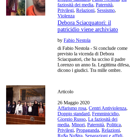
faziosità dei media
,
Paternità
,
Privilegi
,
Relazioni
,
Sessismo
,
Violenza
Debora Sciacquatori: il
patricidio viene archiviato
by
Fabio Nestola
di Fabio Nestola - Si conclude come
previsto la vicenda di Debora
Sciacquatori, che ha ucciso il padre
Lorenzo un anno fa. Legittima difesa,
dicono i giudici. Tra mille ombre.
Articolo
26 Maggio 2020
Affarismo rosa
,
Centri Antiviolenza
,
Doppio standard
,
Femminicidio
,
Giorgio Russo
,
La faziosità dei
media
,
Minori
,
Paternità
,
Politica
,
Privilegi
,
Propaganda
,
Relazioni
,
Ro$a No$tra
,
Separazioni e affidi
,