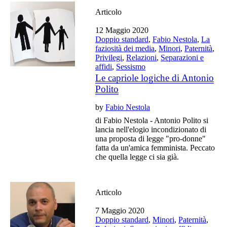
Articolo
12 Maggio 2020
Doppio standard
,
Fabio Nestola
,
La
faziosità dei media
,
Minori
,
Paternità
,
Privilegi
,
Relazioni
,
Separazioni e
affidi
,
Sessismo
Le capriole logiche di Antonio
Polito
by
Fabio Nestola
di Fabio Nestola - Antonio Polito si
lancia nell'elogio incondizionato di
una proposta di legge "pro-donne"
fatta da un'amica femminista. Peccato
che quella legge ci sia già.
Articolo
7 Maggio 2020
Doppio standard
,
Minori
,
Paternità
,