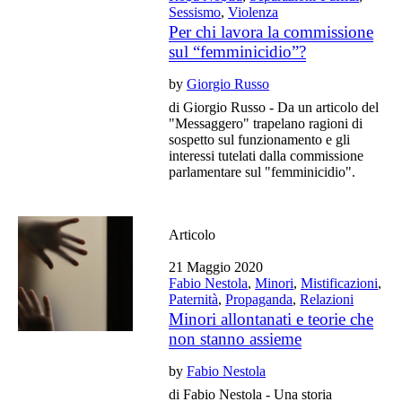
Sessismo
,
Violenza
Per chi lavora la commissione
sul “femminicidio”?
by
Giorgio Russo
di Giorgio Russo - Da un articolo del
"Messaggero" trapelano ragioni di
sospetto sul funzionamento e gli
interessi tutelati dalla commissione
parlamentare sul "femminicidio".
Articolo
21 Maggio 2020
Fabio Nestola
,
Minori
,
Mistificazioni
,
Paternità
,
Propaganda
,
Relazioni
Minori allontanati e teorie che
non stanno assieme
by
Fabio Nestola
di Fabio Nestola - Una storia