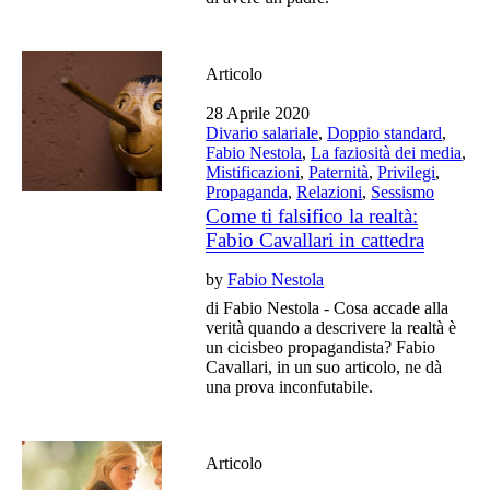
Articolo
28 Aprile 2020
Divario salariale
,
Doppio standard
,
Fabio Nestola
,
La faziosità dei media
,
Mistificazioni
,
Paternità
,
Privilegi
,
Propaganda
,
Relazioni
,
Sessismo
Come ti falsifico la realtà:
Fabio Cavallari in cattedra
by
Fabio Nestola
di Fabio Nestola - Cosa accade alla
verità quando a descrivere la realtà è
un cicisbeo propagandista? Fabio
Cavallari, in un suo articolo, ne dà
una prova inconfutabile.
Articolo