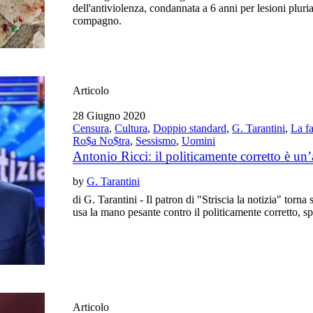
dell'antiviolenza, condannata a 6 anni per lesioni pluri
compagno.
Articolo
28 Giugno 2020
Censura
,
Cultura
,
Doppio standard
,
G. Tarantini
,
La fa
Ro$a No$tra
,
Sessismo
,
Uomini
Antonio Ricci: il politicamente corretto è un
by
G. Tarantini
di G. Tarantini - Il patron di "Striscia la notizia" torn
usa la mano pesante contro il politicamente corretto, s
Articolo