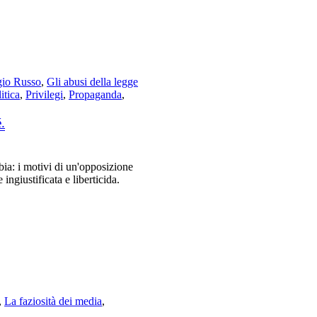
gio Russo
,
Gli abusi della legge
itica
,
Privilegi
,
Propaganda
,
.
a: i motivi di un'opposizione
ingiustificata e liberticida.
,
La faziosità dei media
,