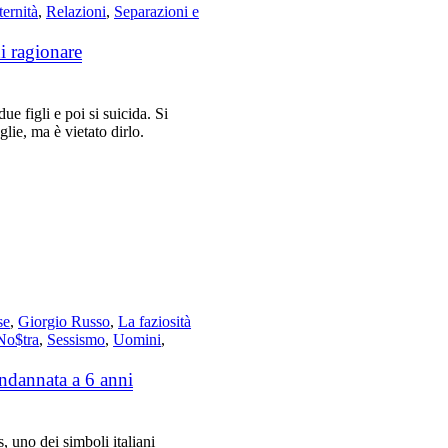
ternità
,
Relazioni
,
Separazioni e
di ragionare
e figli e poi si suicida. Si
glie, ma è vietato dirlo.
se
,
Giorgio Russo
,
La faziosità
No$tra
,
Sessismo
,
Uomini
,
ondannata a 6 anni
 uno dei simboli italiani