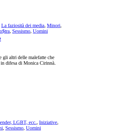
,
La faziosità dei media
,
Minori
,
o$tra
,
Sessismo
,
Uomini
o
 gli altri delle malefatte che
 in difesa di Monica Cirinnà.
ender, LGBT, ecc.
,
Iniziative
,
ni
,
Sessismo
,
Uomini