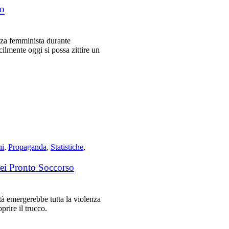
no
nza femminista durante
ilmente oggi si possa zittire un
ni
,
Propaganda
,
Statistiche
,
dei Pronto Soccorso
ità emergerebbe tutta la violenza
prire il trucco.