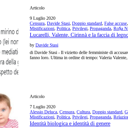
Articolo
9 Luglio 2020
Censura
,
Davide Stasi
,
Doppio standard
,
False accuse
Mistificazioni
,
Politica
,
Privilegi
,
Propaganda
,
Ro$a N
Lucarelli, Valente, Cirinnà e la faccia di legn
by
Davide Stasi
di Davide Stasi - Il vizietto delle femministe di accusare
fanno loro. Ultima in ordine di tempo: Valeria Valente,
Articolo
7 Luglio 2020
Alessio Deluca
,
Censura
,
Cultura
,
Doppio standard
,
G
Mistificazioni
,
Politica
,
Privilegi
,
Propaganda
,
Relazio
Identità biologica e identità di genere