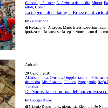
Censura
,
influencer
,
La faziosità dei media
,
Minori
,
Pa
affidi
,
Uomini
La tragedia della famiglia Bressi e il divieto 
by
- Redazione
di Redazione - A Lecco, Mario Bressi sopprime i suoi du
ipotizza che la causa sia la separazione in atto dalla mo
Articolo
29 Giugno 2020
Affarismo rosa
,
Censura
,
Doppio standard
,
False accu
dei media
,
Mistificazioni
,
Politica
,
Propaganda
,
Ro$a 
Violenza
De Nardis: la testimonial dell’antiviolenza c
by
Giorgio Russo
di Giorgio Russo - L'ex giornalista Eleonora De Nardis,