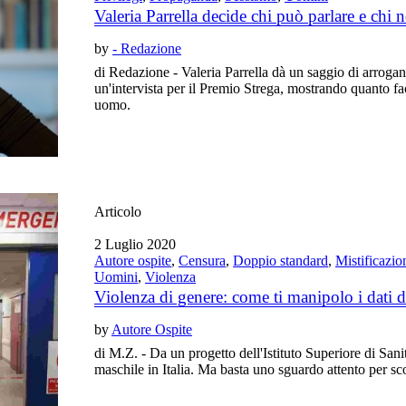
Valeria Parrella decide chi può parlare e chi 
by
- Redazione
di Redazione - Valeria Parrella dà un saggio di arroga
un'intervista per il Premio Strega, mostrando quanto fac
uomo.
Articolo
2 Luglio 2020
Autore ospite
,
Censura
,
Doppio standard
,
Mistificazio
Uomini
,
Violenza
Violenza di genere: come ti manipolo i dati 
by
Autore Ospite
di M.Z. - Da un progetto dell'Istituto Superiore di San
maschile in Italia. Ma basta uno sguardo attento per sco