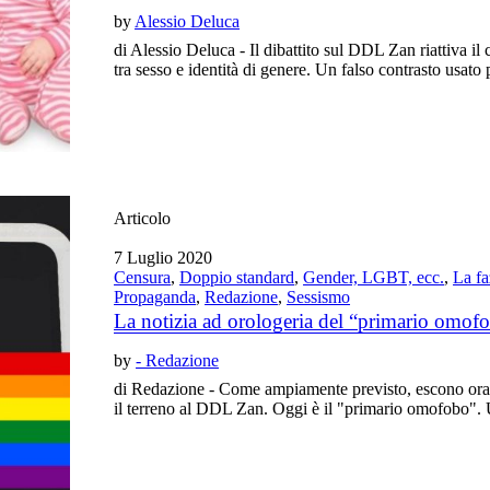
by
Alessio Deluca
di Alessio Deluca - Il dibattito sul DDL Zan riattiva il 
tra sesso e identità di genere. Un falso contrasto usato p
Articolo
7 Luglio 2020
Censura
,
Doppio standard
,
Gender, LGBT, ecc.
,
La fa
Propaganda
,
Redazione
,
Sessismo
La notizia ad orologeria del “primario omof
by
- Redazione
di Redazione - Come ampiamente previsto, escono ora a 
il terreno al DDL Zan. Oggi è il "primario omofobo". Un