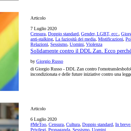
Articolo
7 Luglio 2020
Censura
,
Doppio standard
,
Gender, LGBT, ecc.
,
Gior
anti-stalking
,
La faziosità dei media
,
Mistificazioni
,
Pol
Relazioni
,
Sessismo
,
Uomini
,
Violenza
Solidamente contro il DDL Zan. Ecco perché
by
Giorgio Russo
di Giorgio Russo - DDL Zan contro l'omotranslesbofobi
incondizionata e delle future iniziative contro una legge 
Articolo
6 Luglio 2020
#MeToo
,
Censura
,
Cultura
,
Doppio standard
,
In breve
Privilegi
,
Propaganda
,
Sessismo
,
Uomini