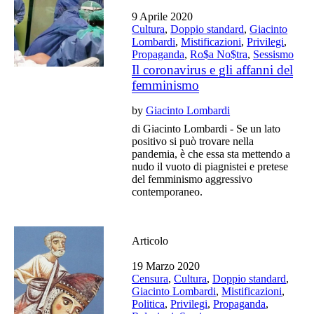
9 Aprile 2020
Cultura
,
Doppio standard
,
Giacinto
Lombardi
,
Mistificazioni
,
Privilegi
,
Propaganda
,
Ro$a No$tra
,
Sessismo
Il coronavirus e gli affanni del
femminismo
by
Giacinto Lombardi
di Giacinto Lombardi - Se un lato
positivo si può trovare nella
pandemia, è che essa sta mettendo a
nudo il vuoto di piagnistei e pretese
del femminismo aggressivo
contemporaneo.
Articolo
19 Marzo 2020
Censura
,
Cultura
,
Doppio standard
,
Giacinto Lombardi
,
Mistificazioni
,
Politica
,
Privilegi
,
Propaganda
,