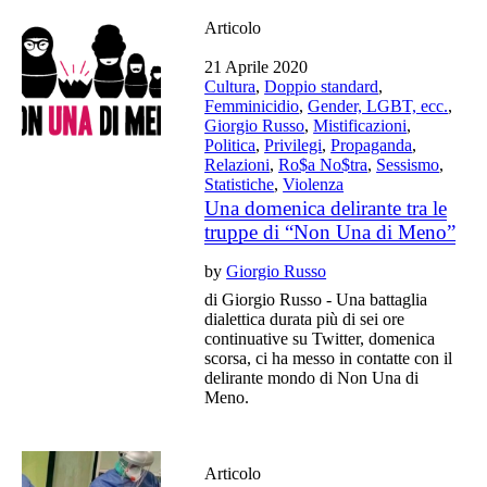
Articolo
21 Aprile 2020
Cultura
,
Doppio standard
,
Femminicidio
,
Gender, LGBT, ecc.
,
Giorgio Russo
,
Mistificazioni
,
Politica
,
Privilegi
,
Propaganda
,
Relazioni
,
Ro$a No$tra
,
Sessismo
,
Statistiche
,
Violenza
Una domenica delirante tra le
truppe di “Non Una di Meno”
by
Giorgio Russo
di Giorgio Russo - Una battaglia
dialettica durata più di sei ore
continuative su Twitter, domenica
scorsa, ci ha messo in contatte con il
delirante mondo di Non Una di
Meno.
Articolo