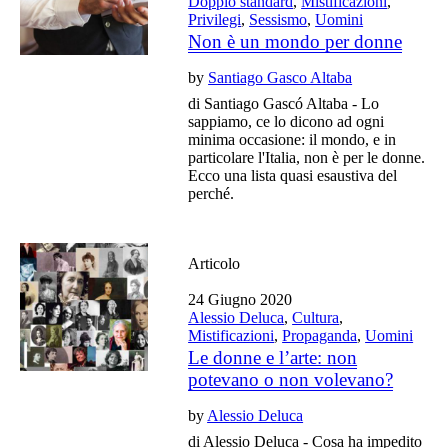
Doppio standard
,
Mistificazioni
,
Privilegi
,
Sessismo
,
Uomini
Non è un mondo per donne
by
Santiago Gasco Altaba
di Santiago Gascó Altaba - Lo
sappiamo, ce lo dicono ad ogni
minima occasione: il mondo, e in
particolare l'Italia, non è per le donne.
Ecco una lista quasi esaustiva del
perché.
Articolo
24 Giugno 2020
Alessio Deluca
,
Cultura
,
Mistificazioni
,
Propaganda
,
Uomini
Le donne e l’arte: non
potevano o non volevano?
by
Alessio Deluca
di Alessio Deluca - Cosa ha impedito