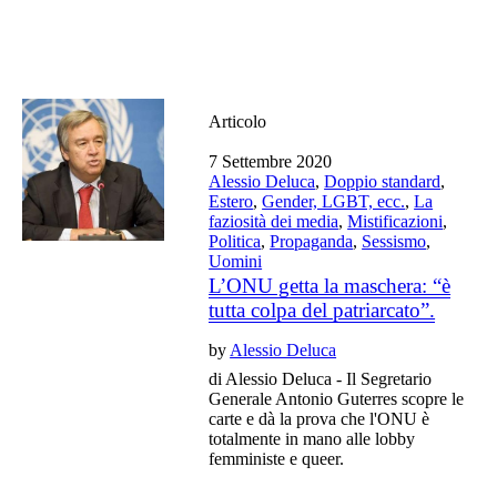
Articolo
7 Settembre 2020
Alessio Deluca
,
Doppio standard
,
Estero
,
Gender, LGBT, ecc.
,
La
faziosità dei media
,
Mistificazioni
,
Politica
,
Propaganda
,
Sessismo
,
Uomini
L’ONU getta la maschera: “è
tutta colpa del patriarcato”.
by
Alessio Deluca
di Alessio Deluca - Il Segretario
Generale Antonio Guterres scopre le
carte e dà la prova che l'ONU è
totalmente in mano alle lobby
femministe e queer.