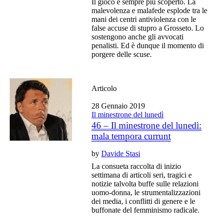
Il gioco è sempre più scoperto. La
malevolenza e malafede esplode tra le
mani dei centri antiviolenza con le
false accuse di stupro a Grosseto. Lo
sostengono anche gli avvocati
penalisti. Ed è dunque il momento di
porgere delle scuse.
Articolo
28 Gennaio 2019
Il minestrone del lunedì
46 – Il minestrone del lunedì:
mala tempora currunt
by
Davide Stasi
La consueta raccolta di inizio
settimana di articoli seri, tragici e
notizie talvolta buffe sulle relazioni
uomo-donna, le strumentalizzazioni
dei media, i conflitti di genere e le
buffonate del femminismo radicale.