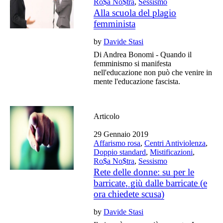
Ro$a No$tra
,
Sessismo
Alla scuola del plagio
femminista
by
Davide Stasi
Di Andrea Bonomi - Quando il
femminismo si manifesta
nell'educazione non può che venire in
mente l'educazione fascista.
Articolo
29 Gennaio 2019
Affarismo rosa
,
Centri Antiviolenza
,
Doppio standard
,
Mistificazioni
,
Ro$a No$tra
,
Sessismo
Rete delle donne: su per le
barricate, giù dalle barricate (e
ora chiedete scusa)
by
Davide Stasi