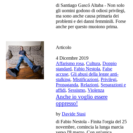
di Santiago Gascó Altaba - Non solo
gli uomini godono di odiosi privilegi,
ma sono anche causa primaria dei
problemi e dei danni femminili. Forse
anche per questo muoiono prima.
Articolo
4 Dicembre 2019
Affarismo rosa
,
Cultura
,
Doppio
standard
,
Fabio Nestola
,
False
accuse
,
Gli abusi della legge anti-
stalking
,
Mistificazioni
,
Privilegi
,
Propaganda
,
Relazioni
,
Separazioni e
affidi
,
Sessismo
,
Violenza
Anche io voglio essere
oppresso!
by
Davide Stasi
di Fabio Nestola - Finita l'orgia del 25
novembre, comincia la lunga marcia
verso l'8 marzo. Con un'unica