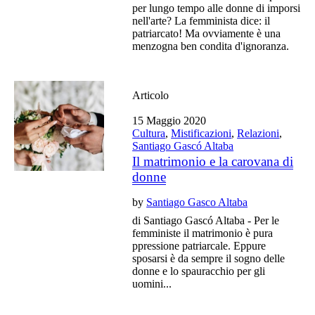
per lungo tempo alle donne di imporsi
nell'arte? La femminista dice: il
patriarcato! Ma ovviamente è una
menzogna ben condita d'ignoranza.
Articolo
15 Maggio 2020
Cultura
,
Mistificazioni
,
Relazioni
,
Santiago Gascó Altaba
Il matrimonio e la carovana di
donne
by
Santiago Gasco Altaba
di Santiago Gascó Altaba - Per le
femministe il matrimonio è pura
ppressione patriarcale. Eppure
sposarsi è da sempre il sogno delle
donne e lo spauracchio per gli
uomini...