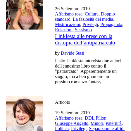
26 Settembre 2019
Affarismo rosa
,
Cultura
,
Doppio
standard
,
La faziosità dei media
,
Mistificazioni
,
Privilegi
,
Propaganda
,
Relazioni
,
Sessismo
Linkiesta alle prese con la
distopia dell’antipatriarcato
by
Davide Stasi
Il sito Linkiesta intervista due autori
dell'ennesimo libro contro il
"patriarcato". Apparentemente un
saggio, ma a ben guardare un
pessimo romanzo fantasy.
Articolo
19 Settembre 2019
Affarismo rosa
,
DDL Pillon
,
Giuseppe Augello
,
Minori
,
Paternità
,
Politica
,
Privilegi
,
Separazioni e affidi