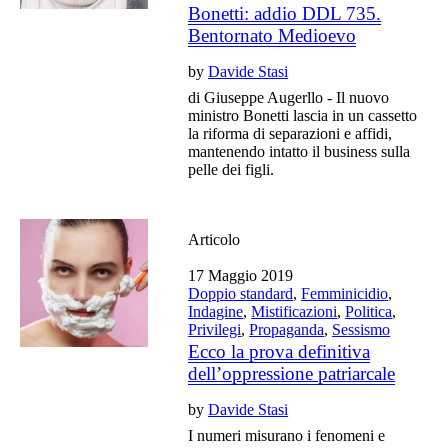
Bonetti: addio DDL 735.
Bentornato Medioevo
by
Davide Stasi
di Giuseppe Augerllo - Il nuovo
ministro Bonetti lascia in un cassetto
la riforma di separazioni e affidi,
mantenendo intatto il business sulla
pelle dei figli.
Articolo
17 Maggio 2019
Doppio standard
,
Femminicidio
,
Indagine
,
Mistificazioni
,
Politica
,
Privilegi
,
Propaganda
,
Sessismo
Ecco la prova definitiva
dell’oppressione patriarcale
by
Davide Stasi
I numeri misurano i fenomeni e