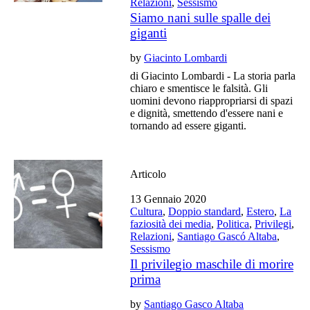
Relazioni
,
Sessismo
Siamo nani sulle spalle dei
giganti
by
Giacinto Lombardi
di Giacinto Lombardi - La storia parla
chiaro e smentisce le falsità. Gli
uomini devono riappropriarsi di spazi
e dignità, smettendo d'essere nani e
tornando ad essere giganti.
Articolo
13 Gennaio 2020
Cultura
,
Doppio standard
,
Estero
,
La
faziosità dei media
,
Politica
,
Privilegi
,
Relazioni
,
Santiago Gascó Altaba
,
Sessismo
Il privilegio maschile di morire
prima
by
Santiago Gasco Altaba