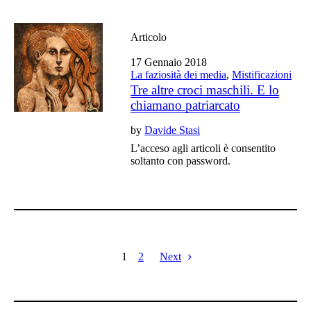
Articolo
17 Gennaio 2018
La faziosità dei media
,
Mistificazioni
Tre altre croci maschili. E lo
chiamano patriarcato
by
Davide Stasi
L’acceso agli articoli è consentito
soltanto con password.
1
2
Next